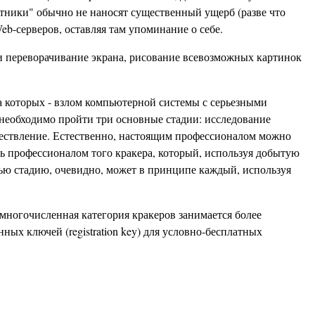
ники" обычно не наносят существенный ущерб (разве что
b-серверов, оставляя там упоминание о себе.
и переворачивание экрана, рисование всевозможных картинок
а которых - взлом компьютерной системы с серьезными
 необходимо пройти три основные стадии: исследование
ществление. Естественно, настоящим профессионалом можно
ть профессионалом того кракера, который, используя добытую
ью стадию, очевидно, может в принципе каждый, используя
 многочисленная категория кракеров занимается более
х ключей (registration key) для условно-бесплатных