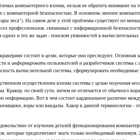
лемах компьютерного взлома, нельзя не обратить внимание на тот
ых с компьютерной безопасностью. В основном, мнение компьюте
тары леса"). На самом деле у этой проблемы существует по мень
 всех профессионалов, связанных с информационной безопасност
 одних и тех же задач - поиском уязвимостей в вычислительных
 кракерами состоит в
целях
, которые они преследуют. Основная з
ости и
информировать
пользователей и разработчиков системы с
пасность вычислительной системы, сформулировать необходимые
едственном осуществлении взлома системы с
целью получения не
ома. Кракер, по своей сути, ничем не отличается от обычного в
 информацию. Вот в чем состоит кардинальное различие между 
зломщики, воры или вандалы. Хакер в данной терминологии - эт
довольствие от изучения деталей функционирования компьютер
ов, которые предпочитают знать только необходимый минимум. 