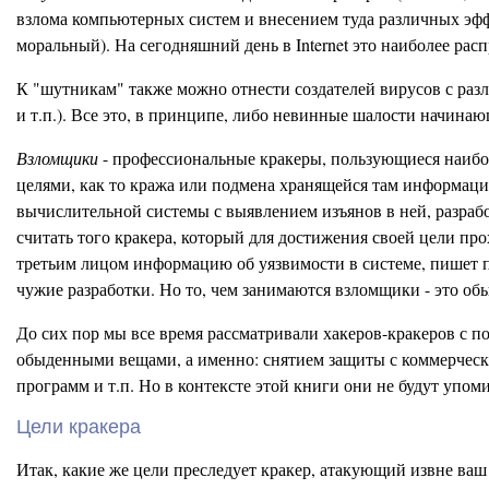
взлома компьютерных систем и внесением туда различных эф
моральный). На сегодняшний день в Internet это наиболее ра
К "шутникам" также можно отнести создателей вирусов с ра
и т.п.). Все это, в принципе, либо невинные шалости начина
Взломщики
- профессиональные кракеры, пользующиеся наибол
целями, как то кража или подмена хранящейся там информации
вычислительной системы с выявлением изъянов в ней, разраб
считать того кракера, который для достижения своей цели пр
третьим лицом информацию об уязвимости в системе, пишет 
чужие разработки. Но то, чем занимаются взломщики - это обы
До сих пор мы все время рассматривали хакеров-кракеров с п
обыденными вещами, а именно: снятием защиты с коммерчески
программ и т.п. Но в контексте этой книги они не будут упоми
Цели кракера
Итак, какие же цели преследует кракер, атакующий извне ваш