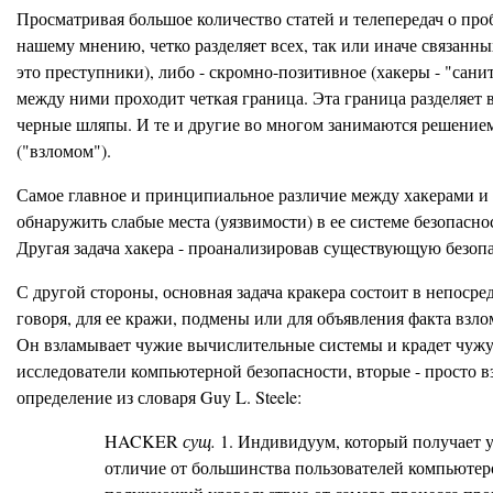
Просматривая большое количество статей и телепередач о проб
нашему мнению, четко разделяет всех, так или иначе связанн
это преступники), либо - скромно-позитивное (хакеры - "сани
между ними проходит четкая граница. Эта граница разделяет
черные шляпы. И те и другие во многом занимаются решением
("взломом").
Самое главное и принципиальное различие между хакерами и
обнаружить слабые места (уязвимости) в ее системе безопасн
Другая задача хакера - проанализировав существующую безо
С другой стороны, основная задача кракера состоит в непоср
говоря, для ее кражи, подмены или для объявления факта взл
Он взламывает чужие вычислительные системы и крадет чужую
исследователи компьютерной безопасности, вторые - просто в
определение из словаря Guy L. Steele:
HACKER
сущ.
1. Индивидуум, который получает у
отличие от большинства пользователей компьютер