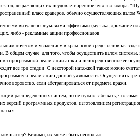
фектов, выражающих их неудовлетворенное чувство юмора. "Шут
спространенный класс кракеров, обычно осуществляющих взлом We
зличными визуально-звуковыми эффектами (музыка, дрожание ил
ющих, либо - рекламные акции профессионалов.
ьшим почетом и уважением в кракерской среде, основная задач
. В общем случае, для того, чтобы осуществить взлом системы,
отка программной реализации атаки и непосредственное ее осу
оходит все три стадии. С некоторой натяжкой также можно счита
программную реализацию данной уязвимости. Осуществить трет
чное воровство, если абстрагироваться от предмета кражи.
озиций распределенных систем, но не нужно забывать, что самая
х версий программных продуктов, изготовлением регистрационны
наться.
 компьютер? Видимо, их может быть несколько: