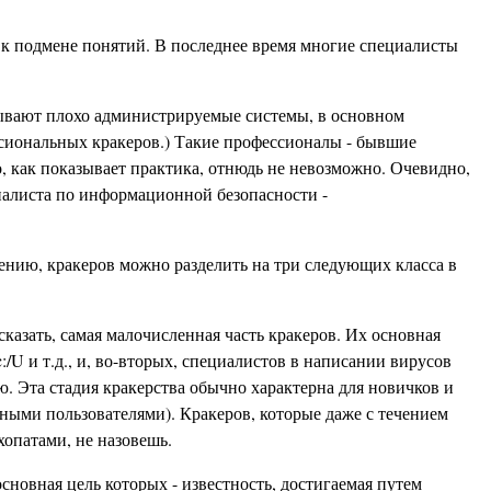
и к подмене понятий. В последнее время многие специалисты
амывают плохо администрируемые системы, в основном
ссиональных кракеров.) Такие профессионалы - бывшие
о, как показывает практика, отнюдь не невозможно. Очевидно,
иалиста по информационной безопасности -
ению, кракеров можно разделить на три следующих класса в
сказать, самая малочисленная часть кракеров. Их основная
c:/U и т.д., и, во-вторых, специалистов в написании вирусов
. Эта стадия кракерства обычно характерна для новичков и
тными пользователями). Кракеров, которые даже с течением
хопатами, не назовешь.
основная цель которых - известность, достигаемая путем