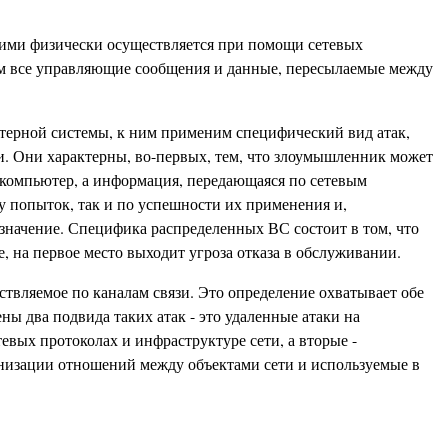
 ними физически осуществляется при помощи сетевых
том все управляющие сообщения и данные, пересылаемые между
терной системы, к ним применим специфический вид атак,
ки. Они характерны, во-первых, тем, что злоумышленник может
й компьютер, а информация, передающаяся по сетевым
у попыток, так и по успешности их применения и,
 значение. Специфика распределенных ВС состоит в том, что
е, на первое место выходит угроза отказа в обслуживании.
вляемое по каналам связи. Это определение охватывает обе
ы два подвида таких атак - это удаленные атаки на
вых протоколах и инфраструктуре сети, а вторые -
низации отношений между объектами сети и используемые в