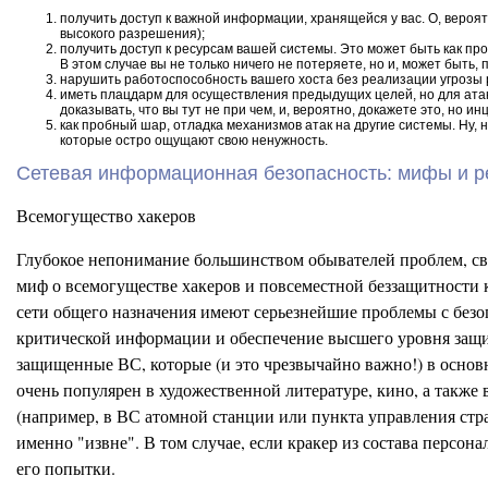
получить доступ к важной информации, хранящейся у вас. О, вероят
высокого разрешения);
получить доступ к ресурсам вашей системы. Это может быть как про
В этом случае вы не только ничего не потеряете, но и, может быт
нарушить работоспособность вашего хоста без реализации угрозы 
иметь плацдарм для осуществления предыдущих целей, но для атаки 
доказывать, что вы тут не при чем, и, вероятно, докажете это, но
как пробный шар, отладка механизмов атак на другие системы. Ну, н
которые остро ощущают свою ненужность.
Сетевая информационная безопасность: мифы и р
Всемогущество хакеров
Глубокое непонимание большинством обывателей проблем, с
миф о всемогуществе хакеров и повсеместной беззащитности 
сети общего назначения имеют серьезнейшие проблемы с безо
критической информации и обеспечение высшего уровня защиты
защищенные ВС, которые (и это чрезвычайно важно!) в основн
очень популярен в художественной литературе, кино, а также
(например, в ВС атомной станции или пункта управления стр
именно "извне". В том случае, если кракер из состава персо
его попытки.