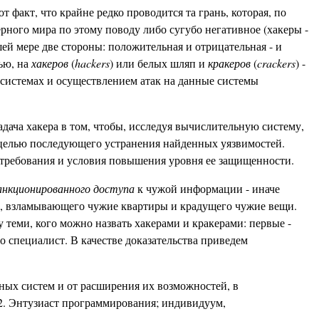
 факт, что крайне редко проводится та грань, которая, по
рного мира по этому поводу либо сугубо негативное (хакеры -
шей мере две стороны: положительная и отрицательная - и
ью, на
хакеров
(
hackers
) или белых шляп и
кракеров
(
crackers
) -
 системах и осуществлением атак на данные системы
адача хакера в том, чтобы, исследуя вычислительную систему,
 целью последующего устранения найденных уязвимостей.
 требования и условия повышения уровня ее защищенности.
санкционированного доступа
к чужой информации - иначе
ора, взламывающего чужие квартиры и крадущего чужие вещи.
теми, кого можно назвать хакерами и кракерами: первые -
о специалист. В качестве доказательства приведем
ных систем и от расширения их возможностей, в
2. Энтузиаст программирования; индивидуум,