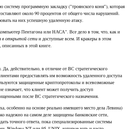
 систему программную закладку ("троянского коня"), которая
составляют около 90 процентов от общего числа нарушений.
зовать на них успешную удаленную атаку.
компьютер Пентагона или НАСА". Все дело в том, что, как и
я в открытой сети
и доступные всем. И кракеры в этом
, описанных в этой книге.
Да, действительно, в отличие от ВС стратегического
клиентами предоставлять им возможность удаленного доступа
спользуются защищенные криптопротоколы и всевозможные
не означает, что клиент может получить доступ
щищенными после ВС стратегического назначения.
еха, особенно на основе реально имевшего место дела Левина)
ько надежно на самом деле защищены банковские сети,
м дать точного ответа, пока специализированные системы
re, Windows NT или 95, UNIX, которые хоть и часто