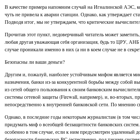
В качестве примера напомним случай на Игналинской АЭС, ко
чуть не привела к аварии станции. Однако, как утверждает с
Подводя итог, мы не утверждаем, что критические вычислит
Прочитав этот пункт, недоверчивый читатель может заметить, 
любая другая уважающая себя организация, будь то ЦРУ, АН
случае проникали именно в них (а ни в коем случае не в секр
Безопасны ли ваши деньги?
Другим и, пожалуй, наиболее устойчивым мифом является миф
назначения, банки из-за конкурентной борьбы между собой в
из сетей общего пользования к своим банковским вычислител
системы сетевой защиты (Firewall, например), и, во-вторых, 
непосредственно к внутренней банковской сети. По мнению 
Однако, в последние годы некоторым журналистам (в том числе
придумать миф о всеобщей беззащитности банковских систем. 
особенно в том случае, если к ним предусмотрен удаленный до
безопасности банковских ВС (естественно, под такими систем