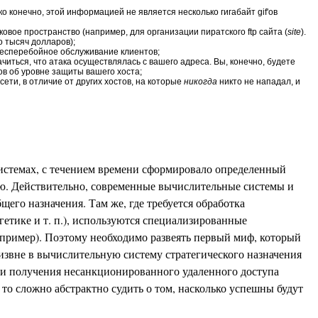
о конечно, этой информацией не является несколько гигабайт gif'ов
овое пространство (например, для организации пиратского ftp сайта (
site
).
о тысяч долларов);
бесперебойное обслуживание клиентов;
иться, что атака осуществлялась с вашего адреса. Вы, конечно, будете
лов об уровне защиты вашего хоста;
сети, в отличие от других хостов, на которые
никогда
никто не нападал, и
истемах, с течением времени сформировало определенный
ью. Действительно, современные вычислительные системы и
его назначения. Там же, где требуется обработка
етике и т. п.), используются специализированные
например). Поэтому необходимо развеять первый миф, который
 извне в вычислительную систему стратегического назначения
ти получения несанкционированного удаленного доступа
 то сложно абстрактно судить о том, насколько успешны будут