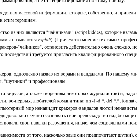
раммирования, а не от теоретизирования по этому поводу.
средствах массовой информации, которые, собственно, и привел
 к этим терминам.
тво из них являются "чайниками" (script kiddes), которые взл
раммы называются
exploit
). (Причем это мнение тех самых профе
кракеров-"чайников", остановить действительно очень сложно, н
го последствий требуется пригласить квалифицированного спец
керов, однозначно назвав их ворами и вандалами. По нашему мн
лы, "шутники" и профессионалы.
ти вирусов, а также творениям некоторых журналистов) и, надо 
и, во-первых, любителей команд типа: rm -f -d *, del *.*, format 
омпьютерный мир ненавидит кракеров-вандалов лютой ненавистью
едь довольно скучно осознавать свое превосходство над беззащи
нствовали свои навыки разрушения, иначе, чем социальными пси
 зависимости от того, насколько злые они предпочитают шутки), 