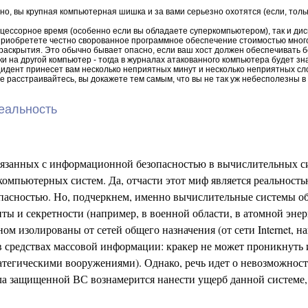
но, вы крупная компьютерная шишка и за вами серьезно охотятся (если, тольк
цессорное время (особенно если вы обладаете суперкомпьютером), так и диск
ь, приобретете честно сворованное программное обеспечение стоимостью мног
раскрытия. Это обычно бывает опасно, если ваш хост должен обеспечивать 
на другой компьютер - тогда в журналах атакованного компьютера будет знач
 инцидент принесет вам несколько неприятных минут и несколько неприятных с
е расстраивайтесь, вы докажете тем самым, что вы не так уж небесполезны в 
еальность
вязанных с информационной безопасностью в вычислительных с
компьютерных систем. Да, отчасти этот миф является реальност
пасностью. Но, подчеркнем, именно вычислительные системы общ
 и секретности (например, в военной области, в атомной энерг
ом изолированы от сетей общего назначения (от сети Internet, 
 в средствах массовой информации: кракер не может проникнуть
атегическими вооружениями). Однако, речь идет о невозможнос
нала защищенной ВС вознамерится нанести ущерб данной системе,