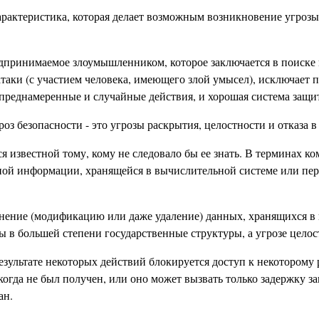
арактеристика, которая делает возможным возникновение угрозы
едпринимаемое злоумышленником, которое заключается в поиске 
е атаки (с участием человека, имеющего злой умысел), исключае
 преднамеренные и случайные действия, и хорошая система защи
оз безопасности - это угрозы раскрытия, целостности и отказа 
я известной тому, кому не следовало бы ее знать. В терминах к
ьной информации, хранящейся в вычислительной системе или пер
нение (модификацию или даже удаление) данных, хранящихся в 
ы в большей степени государственные структуры, а угрозе целос
 результате некоторых действий блокируется доступ к некотором
гда не был получен, или оно может вызвать только задержку за
ан.