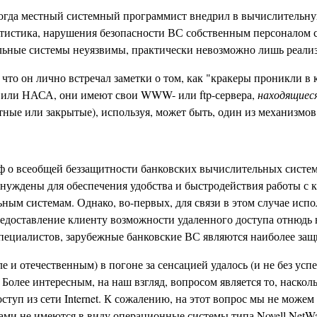
гда местный системный программист внедрил в вычислительную
татистика, нарушения безопасности ВС собственным персоналом 
ельные системы неуязвимы, практически невозможно лишь реали
что он лично встречал заметки о том, как "кракеры проникли в 
Б или НАСА, они имеют свои WWW- или ftp-сервера,
находящиес
етные или закрытые), используя, может быть, один из механизмов
 о всеобщей беззащитности банковских вычислительных систем. 
ынуждены для обеспечения удобства и быстродействия работы с 
ьным системам. Однако, во-первых, для связи в этом случае и
предоставление клиенту возможности удаленного доступа отнюдь 
специалистов, зарубежные банковские ВС являются наиболее за
 и отечественным) в погоне за сенсацией удалось (и не без усп
Более интересным, на наш взгляд, вопросом является то, наскол
ступ из сети Internet. К сожалению, на этот вопрос мы не може
ами не имеются в виду операционные системы типа Novell NetWa