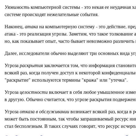
Уязвимость
компьютерной системы - это некая ее неудачная х
системе происходят нежелательные события.
Наконец,
атака
на компьютерную систему - это действие, пр
атака - это реализация угрозы. Заметим, что такое толковани
но, как показывает опыт, часто бывает невозможно различить
Далее, исследователи обычно выделяют три основных вида угр
Угроза
раскрытия
заключается том, что информация становитс
всякий раз, когда получен доступ к некоторой конфиденциал
"раскрытие" используются термины "кража" или "утечка".
Угроза
целостности
включает в себя любое умышленное изме
в другую. Обычно считается, что угрозе раскрытия подвержен
Угроза
отказа в обслуживании
возникает всякий раз, когда в
может быть постоянным, так чтобы запрашиваемый ресурс нико
стал бесполезным. В таких случаях говорят, что ресурс исчерп