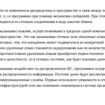
что ее компоненты распределены в пространстве и связь между
и т. п.) и программно при помощи механизма сообщений. При э
едаются по сетевым соединениям в виде пакетов обмена.
окальными) атаками, осуществляемыми в пределах одной компью
пространстве. Это так называемые сетевые (или
удаленные
) ата
во-вторых, тем, что нападению может подвергаться не конкретны
нно удаленные атаки становятся лидирующими как по количеств
я противостояния удаленным атакам приобретает первостепенное
и целостности, то в сетевых системах, как будет показано дале
ающее воздействие на распределенную ВС, программно осущест
и распределенность информации. Поэтому далее будут рассмотрен
коммуникационные службы. Первые используют уязвимости в сете
 инфраструктурой сети мы понимаем сложившуюся систему орга