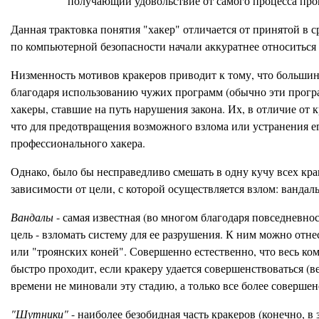
получающий удовольствие от самого процесса прог
Данная трактовка понятия "хакер" отличается от принятой в 
по компьютерной безопасности начали аккуратнее относиться
Низменность мотивов кракеров приводит к тому, что большинс
благодаря использованию чужих программ (обычно эти прог
хакеры, ставшие на путь нарушения закона. Их, в отличие от 
что для предотвращения возможного взлома или устранения е
профессионального хакера.
Однако, было бы несправедливо смешать в одну кучу всех кра
зависимости от цели, с которой осуществляется взлом: ванда
Вандалы
- самая известная (во многом благодаря повседневнос
цель - взломать систему для ее разрушения. К ним можно отнест
или "троянских коней". Совершенно естественно, что весь к
быстро проходит, если кракеру удается совершенствоваться (в
времени не миновали эту стадию, а только все более соверше
"Шутники"
- наиболее безобидная часть кракеров (конечно, в