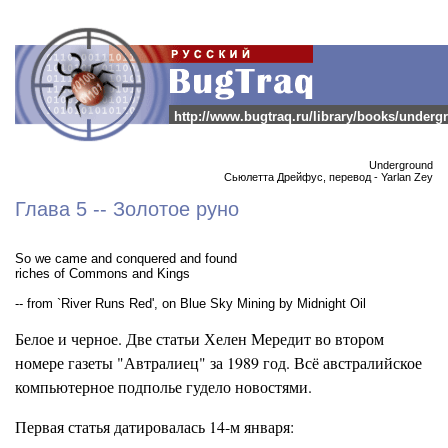
http://www.bugtraq.ru/library/books/under
Underground
Сьюлетта Дрейфус, перевод - Yarlan Zey
Глава 5 -- Золотое руно
So we came and conquered and found
riches of Commons and Kings
-- from `River Runs Red', on Blue Sky Mining by Midnight Oil
Белое и черное. Две статьи Хелен Мередит во втором
номере газеты "Автралиец" за 1989 год. Всё австралийское
компьютерное подполье гудело новостями.
Первая статья датировалась 14-м января: