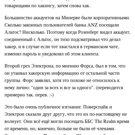
товарищами по хакингу, затем снова хак.
Большинство аккаунтов на Минерве были корпоративными.
Сколько законных пользователей банка ANZ посещали
Альтос? Нисколько. Поэтому когда Розенберг видел аккаунт,
соединенный с Альтос, он тихо подсматривал что делал
хакер, и в случае если тот хвастался в германском чате,
изменял пароль и уведомлял об этом клиента.
Второй грех Электрона, по мнению Форса, был в том, что
он утаивал хакерскую информацию от остальной части
группы. Форс заявлял, хотя это похоже не относилось к
нему лично: "один за всех и все за одного". (переводится
примерно так. перев. :-)
Это было очень публичное изгнание. Поверспайк и
Электрон сказали друг другу, что это их по-настоящему не
волнует. Они всё ещё могли посещать ББС The Realm время
от времени, но, конечно, больше не были её членами.