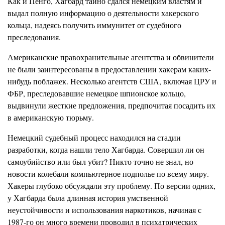
Как и Пенго, Хагбард тайно сдался немецким властям и
выдал полную информацию о деятельности хакерского
кольца, надеясь получить иммунитет от судебного
преследования.
Американские правохранительные агентства и обвинители
не были заинтересованы в предоставлении хакерам каких-
нибудь поблажек. Несколько агентств США, включая ЦРУ и
ФБР, преследовавшие немецкое шпионское кольцо,
выдвинули жесткие предложения, предпочитая посадить их
в американскую тюрьму.
Немецкий судебный процесс находился на стадии
разработки, когда нашли тело Хагбарда. Совершил ли он
самоубийство или был убит? Никто точно не знал, но
новости колебали компьютерное подполье по всему миру.
Хакеры глубоко обсуждали эту проблему. По версии одних,
у Хагбарда была длинная история умственной
неустойчивости и использования наркотиков, начиная с
1987-го он много времени проводил в психатрических