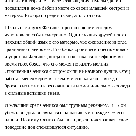
интернат в Израиле. После возвращения в Мельбурн он
поселился в доме бабки вместе со своей младшей сестрой и
матерью. Его брат, средний сын, жил с отцом.
Школьные друзья Феникса при посещении его дома
чувствовали себя неуверенно. Один лучших друзей плохо
находил общий язык с его матерью, чье оживление иногда
граничило с неврозом. Его бабка хронически беспокоилась
и упрекала Феникса, когда он пользовался телефоном во
время гроз, боясь, что его может поразить молния.
Отношения Феникса с отцом были не намного лучше. Отец
работал менеджером в Телеком и его, казалось, всегда
бросало из незаинтересованности и эмоционального холода
в сильные вспышки гнева.
И младший брат Феникса был трудным ребенком. В 17 он
убежал из дома и связался с наркотиками прежде чем его
нашли. Поэтому Феникс был вынужден подстраивать свое
поведение под сложившуюся ситуацию.