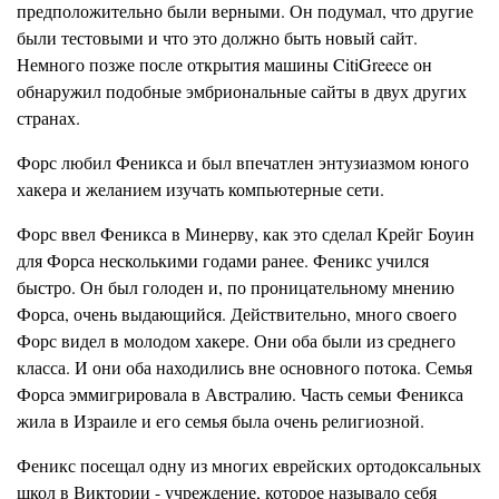
предположительно были верными. Он подумал, что другие
были тестовыми и что это должно быть новый сайт.
Немного позже после открытия машины CitiGreece он
обнаружил подобные эмбриональные сайты в двух других
странах.
Форс любил Феникса и был впечатлен энтузиазмом юного
хакера и желанием изучать компьютерные сети.
Форс ввел Феникса в Минерву, как это сделал Крейг Боуин
для Форса несколькими годами ранее. Феникс учился
быстро. Он был голоден и, по проницательному мнению
Форса, очень выдающийся. Действительно, много своего
Форс видел в молодом хакере. Они оба были из среднего
класса. И они оба находились вне основного потока. Семья
Форса эммигрировала в Австралию. Часть семьи Феникса
жила в Израиле и его семья была очень религиозной.
Феникс посещал одну из многих еврейских ортодоксальных
школ в Виктории - учреждение, которое называло себя