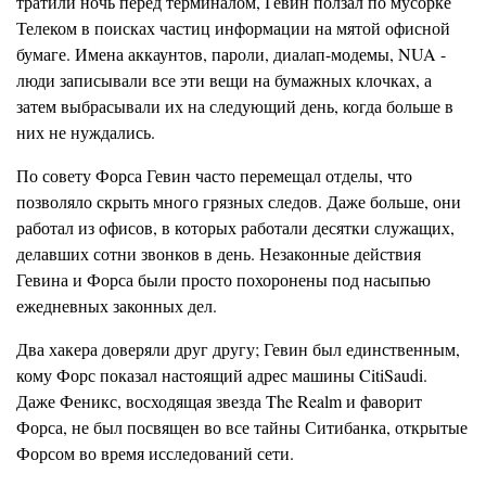
тратили ночь перед терминалом, Гевин ползал по мусорке
Телеком в поисках частиц информации на мятой офисной
бумаге. Имена аккаунтов, пароли, диалап-модемы, NUA -
люди записывали все эти вещи на бумажных клочках, а
затем выбрасывали их на следующий день, когда больше в
них не нуждались.
По совету Форса Гевин часто перемещал отделы, что
позволяло скрыть много грязных следов. Даже больше, они
работал из офисов, в которых работали десятки служащих,
делавших сотни звонков в день. Незаконные действия
Гевина и Форса были просто похоронены под насыпью
ежедневных законных дел.
Два хакера доверяли друг другу; Гевин был единственным,
кому Форс показал настоящий адрес машины CitiSaudi.
Даже Феникс, восходящая звезда The Realm и фаворит
Форса, не был посвящен во все тайны Ситибанка, открытые
Форсом во время исследований сети.