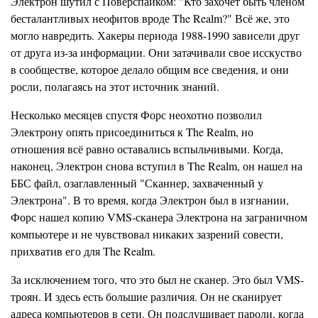
Электрон шутил с Поверспайком: "Кто захочет быть членом
бесталантливых неофитов вроде The Realm?" Всё же, это
могло навредить. Хакеры периода 1988-1990 зависели друг
от друга из-за информации. Они затачивали свое исскуство
в сообществе, которое делало общим все сведения, и они
росли, полагаясь на этот источник знаний.
Несколько месяцев спустя Форс неохотно позволил
Электрону опять присоединиться к The Realm, но
отношения всё равно оставались вспыльчивыми. Когда,
наконец, Электрон снова вступил в The Realm, он нашел на
ББС файл, озаглавленный "Сканнер, захваченный у
Электрона". В то время, когда Электрон был в изгнании,
Форс нашел копию VMS-сканера Электрона на заграничном
компьютере и не чувствовал никаких зазрений совести,
прихватив его для The Realm.
За исключением того, что это был не сканер. Это был VMS-
троян. И здесь есть большие различия. Он не сканирует
адреса компьютеров в сети. Он подслушивает пароли, когда