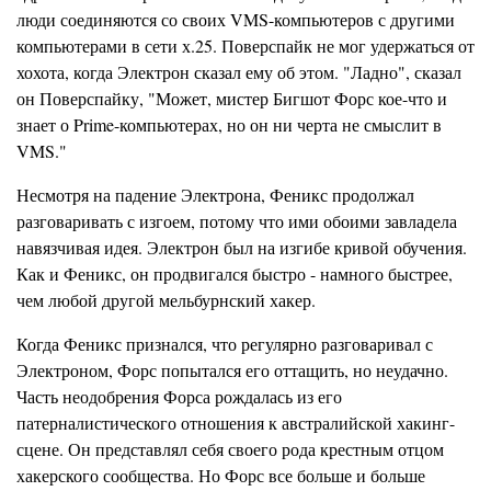
люди соединяются со своих VMS-компьютеров с другими
компьютерами в сети х.25. Поверспайк не мог удержаться от
хохота, когда Электрон сказал ему об этом. "Ладно", сказал
он Поверспайку, "Может, мистер Бигшот Форс кое-что и
знает о Prime-компьютерах, но он ни черта не смыслит в
VMS."
Несмотря на падение Электрона, Феникс продолжал
разговаривать с изгоем, потому что ими обоими завладела
навязчивая идея. Электрон был на изгибе кривой обучения.
Как и Феникс, он продвигался быстро - намного быстрее,
чем любой другой мельбурнский хакер.
Когда Феникс признался, что регулярно разговаривал с
Электроном, Форс попытался его оттащить, но неудачно.
Часть неодобрения Форса рождалась из его
патерналистического отношения к австралийской хакинг-
сцене. Он представлял себя своего рода крестным отцом
хакерского сообщества. Но Форс все больше и больше