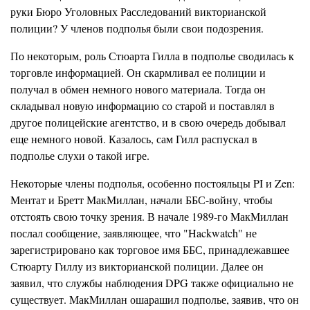
руки Бюро Уголовных Расследований викторианской
полиции? У членов подполья были свои подозрения.
По некоторым, роль Стюарта Гилла в подполье сводилась к
торговле информацией. Он скармливал ее полиции и
получал в обмен немного нового материала. Тогда он
складывал новую информацию со старой и поставлял в
другое полицейские агентство, и в свою очередь добывал
еще немного новой. Казалось, сам Гилл распускал в
подполье слухи о такой игре.
Некоторые члены подполья, особенно постояльцы PI и Zen:
Ментат и Бретт МакМиллан, начали ББС-войну, чтобы
отстоять свою точку зрения. В начале 1989-го МакМиллан
послал сообщение, заявляющее, что "Hackwatch" не
зарегистрировано как торговое имя ББС, принадлежавшее
Стюарту Гиллу из викторианской полиции. Далее он
заявил, что службы наблюдения DPG также официально не
существует. МакМиллан ошарашил подполье, заявив, что он