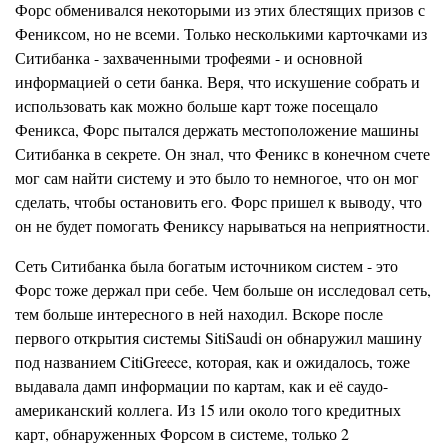
Форс обменивался некоторыми из этих блестящих призов с
Фениксом, но не всеми. Только несколькими карточками из
Ситибанка - захваченными трофеями - и основной
информацией о сети банка. Веря, что искушение собрать и
использовать как можно больше карт тоже посещало
Феникса, Форс пытался держать местоположение машины
Ситибанка в секрете. Он знал, что Феникс в конечном счете
мог сам найти систему и это было то немногое, что он мог
сделать, чтобы остановить его. Форс пришел к выводу, что
он не будет помогать Фениксу нарываться на неприятности.
Сеть Ситибанка была богатым источником систем - это
Форс тоже держал при себе. Чем больше он исследовал сеть,
тем больше интересного в ней находил. Вскоре после
первого открытия системы SitiSaudi он обнаружил машину
под названием CitiGreece, которая, как и ожидалось, тоже
выдавала дамп информации по картам, как и её саудо-
американский коллега. Из 15 или около того кредитных
карт, обнаруженных Форсом в системе, только 2