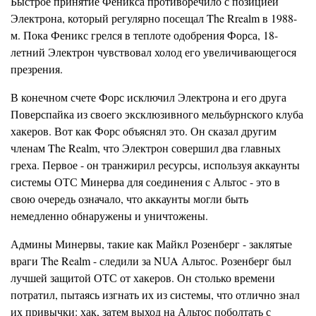
Быстрое принятие Феникса противоречило с позицией
Электрона, который регулярно посещал The Rrealm в 1988-
м. Пока Феникс грелся в теплоте одобрения Форса, 18-
летний Электрон чувствовал холод его увеличивающегося
презрения.
В конечном счете Форс исключил Электрона и его друга
Поверспайка из своего эксклюзивного мельбурнского клуба
хакеров. Вот как Форс объяснял это. Он сказал другим
членам The Realm, что Электрон совершил два главных
греха. Первое - он транжирил ресурсы, используя аккаунты
системы ОТС Минерва для соединения с Альтос - это в
свою очередь означало, что аккаунты могли быть
немедленно обнаружены и уничтожены.
Админы Минервы, такие как Майкл Розенберг - заклятые
враги The Realm - следили за NUA Альтос. Розенберг был
лучшей защитой ОТС от хакеров. Он столько времени
потратил, пытаясь изгнать их из системы, что отлично знал
их привычки: хак, затем выход на Альтос поболтать с