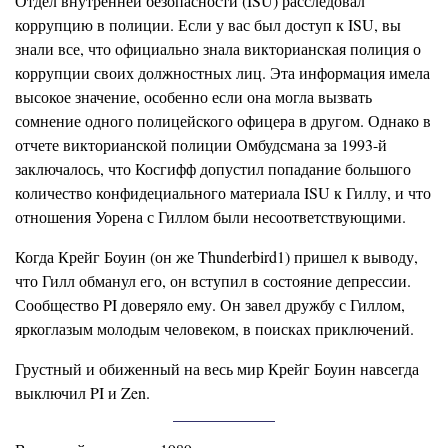
Отдел внутренней безопасности (ISU) расследовал
коррупцию в полиции. Если у вас был доступ к ISU, вы
знали все, что официально знала викторианская полиция о
коррупции своих должностных лиц. Эта информация имела
высокое значение, особенно если она могла вызвать
сомнение одного полицейского офицера в другом. Однако в
отчете викторианской полиции Омбудсмана за 1993-й
заключалось, что Косгифф допустил попадание большого
количество конфидециального материала ISU к Гиллу, и что
отношения Уорена с Гиллом были несоответствующими.
Когда Крейг Боуин (он же Thunderbird1) пришел к выводу,
что Гилл обманул его, он вступил в состояние депрессии.
Сообщество PI доверяло ему. Он завел дружбу с Гиллом,
яркоглазым молодым человеком, в поисках приключений.
Грустный и обиженный на весь мир Крейг Боуин навсегда
выключил PI и Zen.