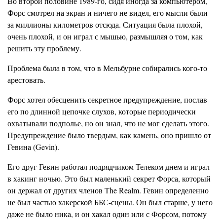
Во второй половине 1989-го, сидя иногда за компьютером,
Форс смотрел на экран и ничего не видел, его мысли были
за миллионы километров отсюда. Ситуация была плохой,
очень плохой, и он играл с мышью, размышляя о том, как
решить эту проблему.
Проблема была в том, что в Мельбурне собирались кого-то
арестовать.
Форс хотел обесценить секретное предупреждение, послав
его по длинной цепочке слухов, которые периодически
охватывали подполье, но он знал, что не мог сделать этого.
Предупреждение было твердым, как камень, оно пришло от
Гевина (Gevin).
Его друг Гевин работал подрядчиком Телеком днем и играл
в хакинг ночью. Это был маленький секрет Форса, который
он держал от других членов The Realm. Гевин определенно
не был частью хакерской ББС-сцены. Он был старше, у него
даже не было ника, и он хакал один или с Форсом, потому