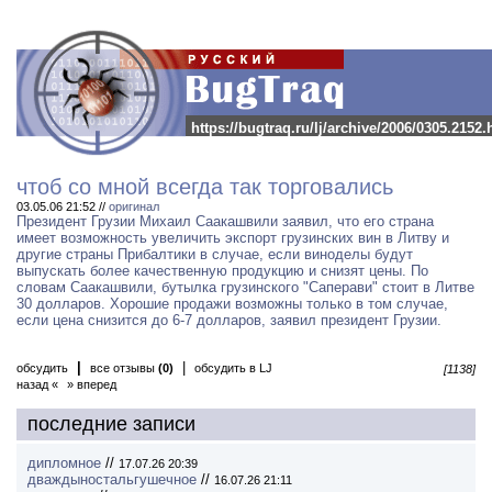
https://bugtraq.ru/lj/archive/2006/0305.2152.
чтоб со мной всегда так торговались
03.05.06 21:52 //
оригинал
Президент Грузии Михаил Саакашвили заявил, что его страна
имеет возможность увеличить экспорт грузинских вин в Литву и
другие страны Прибалтики в случае, если виноделы будут
выпускать более качественную продукцию и снизят цены. По
словам Саакашвили, бутылка грузинского "Саперави" стоит в Литве
30 долларов. Хорошие продажи возможны только в том случае,
если цена снизится до 6-7 долларов, заявил президент Грузии.
|
|
обсудить
все отзывы
(0)
обсудить в LJ
[1138]
назад «
» вперед
последние записи
дипломное
//
17.07.26 20:39
дваждыностальгушечное
//
16.07.26 21:11