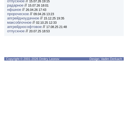
отпускное
//
15.07.26 19:15
радарное
//
15.07.26 18:01
нфшное
//
26.04.26 17:43
пророческое
//
09.04.26 13:23
апгрейдноудачное
//
15.12.25 19:35
максоблочное
//
02.10.25 12:33
апгрейднософтовое
//
17.08.25 21:48
отпускное
//
20.07.25 18:53
Copyright © 2001-2026 Dmitry Leonov
Design: Vadim Derkach