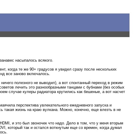
 занавес насыпалось всякого.
мент, когда те же 90+ градусов я увидел сразу после нескольких
унд все заново включалось.
 ничего полезного не выводил), а вот спонтанный переход в режим
советов лечить это разнообразными танцами с бубнами (без особых
оем случае кулеры радиатора крутились как бешеные, а вот насчет
амаячила перспектива увлекательного ежедневного запуска и
 такая жизнь на краю вулкана. Можно, конечно, еще влезть в не
HDMI, и это был звоночек что надо. Дело в том, что у меня вторым
VI, который так и остался воткнутым еще со времен, когда думал
ось.