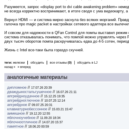
Разумеется, запрос «display port to dvi cable awakening problem» н
не всегда корректно воспринимают, в итоге сводя с ума видеокарту, 
Вернул HDMI — и система мирно заснула без всяких морганий. Правда
галочка про magiс packet в настройках сетевого адаптера все вылечи
И совсем для надежности в QFan Control для помпы выставил режим не
система отказывалась понимать, что помпой можно управлять через 
двух тысяч оборотов помпа раскручивалась едва до 4-5 сотен, период
Жизнь с Intel все-таки была гораздо скучней.
|
|
|
теги:
железки
обсудить
все отзывы
(0)
обсудить в LJ
назад «
» вперед
аналогичные материалы
дипломное
//
17.07.26 20:39
дваждыностальгушечное
//
16.07.26 21:11
апгрейдноудачное
//
15.12.25 19:35
апгрейдноглючное
//
10.07.25 12:14
апгрейдное
//
09.07.25 20:31
клавиатурнобессонное
//
15.03.21 15:47
аимешное
//
19.12.20 12:55
яблочноучебное
//
11.09.20 18:34
яблочноотличное
//
14.07.20 15:37
памятное
//
18.06.20 00:59