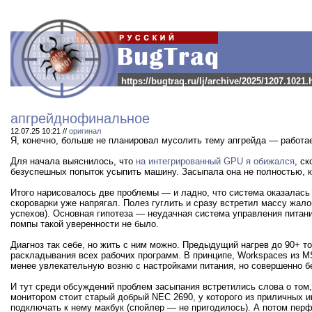
https://bugtraq.ru/lj/archive/2025/1207.1021.
апгрейднофинальное
12.07.25 10:21 //
оригинал
Я, конечно, больше не планировал мусолить тему апгрейда — работае
Для начала выяснилось, что
на интегрированный GPU я обижался
, с
безуспешных попыток усыпить машину. Засыпала она не полностью, к
Итого нарисовалось две проблемы — и ладно, что система оказалась с
скороварки уже напрягал. Полез гуглить и сразу встретил массу жал
успехов). Основная гипотеза — неудачная система управления питани
помпы такой уверенности не было.
Диагноз так себе, но жить с ним можно. Предыдущий нагрев до 90+ т
раскладывания всех рабочих программ. В принципе, Workspaces из MS
менее увлекательную возню с настройками питания, но совершенно бе
И тут среди обсуждений проблем засыпания встретились слова о том, 
монитором стоит старый добрый NEC 2690, у которого из приличных и
подключать к нему макбук (спойлер — не пригодилось). А потом перф