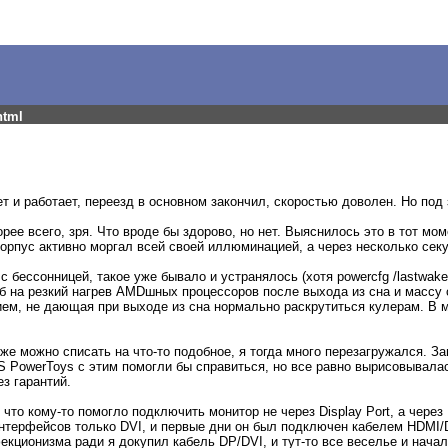
html
т и работает, переезд в основном закончил, скоростью доволен. Но под
корее всего, зря. Что вроде бы здорово, но нет. Выяснилось это в тот мо
орпус активно моргал всей своей иллюминацией, а через несколько сек
 бессонницей, такое уже бывало и устранялось (хотя powercfg /lastwake
об на резкий нагрев AMDшных процессоров после выхода из сна и массу 
ем, не дающая при выходе из сна нормально раскрутиться кулерам. В м
оже можно списать на что-то подобное, я тогда много перезагружался. З
 PowerToys с этим помогли бы справиться, но все равно вырисовывалась
з гарантий.
что кому-то помогло подключить монитор не через Display Port, а через 
нтерфейсов только DVI, и первые дни он был подключен кабелем HDMI/D
екционизма ради я докупил кабель DP/DVI, и тут-то все веселье и начал