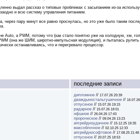
емедленно выдал рассказ о типовых проблемах с засыпанием из-за исполь
а заодно и всю систему управления питанием.
, через пару минут все равно проснулась, но это уже было таким посл
ла.
 Auto, а PWM, потому что (как стало понятно уже на холодную, хм, гол
PWM (она же ШИМ, широтно-импульсная модуляция), и пыталась рулить е
ически останавливаясь, что и перегревало процессор.
последние записи
дипломное
//
17.07.26 20:39
дваждыностальгушечное
//
16.07.26
отпускное
//
15.07.26 19:15
радарное
//
15.07.26 18:01
нфшное
//
26.04.26 17:43
пророческое
//
09.04.26 13:23
апгрейдноудачное
//
15.12.25 19:35
максоблочное
//
02.10.25 12:33
апгрейднософтовое
//
17.08.25 21:48
отпускное
//
20.07.25 18:53