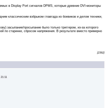
зуемых в Display Port сигналов DPMS, которые древние DVI-мониторы
едним классическим взбрыком главгада из боевиков и делом техники,
ову) засыпание/просыпание было только триггером, из-за которого
й по старинке, сбросом напряжения. В результате вместо примерно
[2392]
 21:11