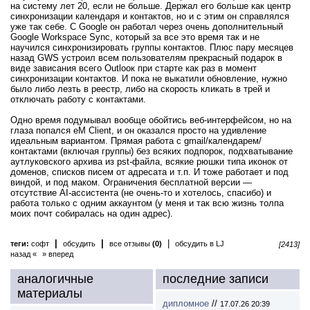
на систему лет 20, если не больше. Держал его больше как центр
синхронизации календаря и контактов, но и с этим он справлялся
уже так себе. С Google он работал через очень дополнительный
Google Workspace Sync, который за все это время так и не
научился синхронизировать группы контактов. Плюс пару месяцев
назад GWS устроил всем пользователям прекрасный подарок в
виде зависания всего Outlooк при старте как раз в момент
синхронизации контактов. И пока не выкатили обновление, нужно
было либо лезть в реестр, либо на скорость кликать в трей и
отключать работу с контактами.
Одно время подумывал вообще обойтись веб-интерфейсом, но на
глаза попался eM Client, и он оказался просто на удивление
идеальным вариантом. Прямая работа с gmail/календарем/
контактами (включая группы) без всяких подпорок, подхватывание
аутлуковского архива из pst-файла, всякие рюшки типа иконок от
доменов, списков писем от адресата и т.п. И тоже работает и под
виндой, и под маком. Ограничения бесплатной версии —
отсутствие AI-ассистента (не очень-то и хотелось, спасибо) и
работа только с одним аккаунтом (у меня и так всю жизнь толпа
моих почт собиралась на один адрес).
|
|
|
теги:
софт
обсудить
все отзывы
(0)
обсудить в LJ
[2413]
назад «
» вперед
аналогичные
последние записи
материалы
дипломное
//
17.07.26 20:39