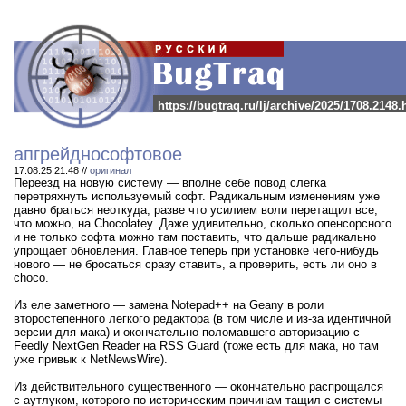
https://bugtraq.ru/lj/archive/2025/1708.2148.
апгрейднософтовое
17.08.25 21:48 //
оригинал
Переезд на новую систему — вполне себе повод слегка
перетряхнуть используемый софт. Радикальным изменениям уже
давно браться неоткуда, разве что усилием воли перетащил все,
что можно, на Chocolatey. Даже удивительно, сколько опенсорсного
и не только софта можно там поставить, что дальше радикально
упрощает обновления. Главное теперь при установке чего-нибудь
нового — не бросаться сразу ставить, а проверить, есть ли оно в
choco.
Из еле заметного — замена Notepad++ на Geany в роли
второстепенного легкого редактора (в том числе и из-за идентичной
версии для мака) и окончательно поломавшего авторизацию с
Feedly NextGen Reader на RSS Guard (тоже есть для мака, но там
уже привык к NetNewsWire).
Из действительного существенного — окончательно распрощался
с аутлуком, которого по историческим причинам тащил с системы