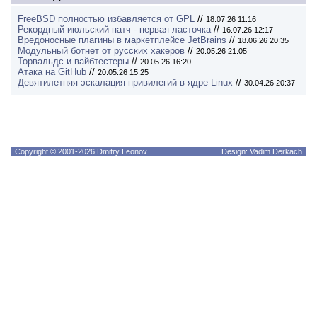
FreeBSD полностью избавляется от GPL
//
18.07.26 11:16
Рекордный июльский патч - первая ласточка
//
16.07.26 12:17
Вредоносные плагины в маркетплейсе JetBrains
//
18.06.26 20:35
Модульный ботнет от русских хакеров
//
20.05.26 21:05
Торвальдс и вайбтестеры
//
20.05.26 16:20
Атака на GitHub
//
20.05.26 15:25
Девятилетняя эскалация привилегий в ядре Linux
//
30.04.26 20:37
Copyright © 2001-2026 Dmitry Leonov
Design: Vadim Derkach