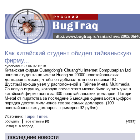
http://www.bugtraq.ru/rsn/archive/2002/06/4
Как китайский студент обидел тайваньскую
фирму...
cybervlad // 27.06.02 15:18
Китайская фирма Guangdong's ChuangYu Internet Computerplan Ltd
наняла студента по имени Huang за 20000 новотайваньских
долларов в месяц, чтобы он добывал для нее новинки ПО.
Шустрый юноша увел у расположеной в Тайпее M-etal Multimedia
Co новую игрушку, которую после этого можно было купить уже в
китайской фирме всего за 300 новотайваньских долларов. Потери
M-etal от пиратства за последние 6 месяцев оцениваются цифрой
порядка десяти миллионов тех же самых долларов. (100
новотайваньских долларов - примерно 92 рубля).
Источник:
Taipei Times
|
обсудить
все отзывы
(0)
[4387]
назад «
» вперед
последние новости