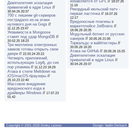
избавляется от GPL
//
18.07.26
Девятилетняя эскалация
11:16
привилегий в ядре Linux
//
Рекордный июльский патч -
30.04.26 20:37
первая ласточка
//
16.07.26
700 с лишним git-серверов
12:17
пострадало из-за атаки
Вредоносные плагины в
нулевого дня на Gogs
//
маркетплейсе JetBrains
//
11.12.25 23:47
18.06.26 20:35
Уязвимости в Mongoose
Модульный ботнет от русских
ставят под удар MongoDB
//
хакеров
//
20.05.26 21:05
20.02.25 18:23
Торвальдс и вайбтестеры
//
Три миллиона электронных
20.05.26 16:20
замков готовы открыть свои
Атака на GitHub
//
20.05.26 15:25
двери
//
22.03.24 20:22
Девятилетняя эскалация
Четверть приложений,
привилегий в ядре Linux
//
использующих Log4j, до сих
30.04.26 20:37
пор уязвима
//
11.12.23 18:29
Атака в стиле Meltdown на
iOS/macOS-браузеры
//
25.10.23 22:40
Массовое внедрение
вредоносного кода в
драйверы Windows
//
17.07.23
01:42
Copyright © 2001-2026 Dmitry Leonov
Design: Vadim Derkach