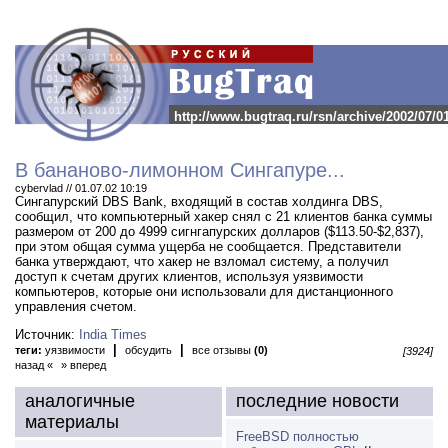
http://www.bugtraq.ru/rsn/archive/2002/07/0
В бананово-лимонном Сингапуре...
cybervlad // 01.07.02 10:19
Сингапурский DBS Bank, входящий в состав холдинга DBS,
сообщил, что компьютерный хакер снял с 21 клиентов банка суммы
размером от 200 до 4999 сигнгапурских долларов ($113.50-$2,837),
при этом общая сумма ущерба не сообщается.
Представители
банка утверждают, что хакер не взломал систему, а получил
доступ к счетам других клиентов, используя уязвимости
компьютеров, которые они использовали для дистанционного
управления счетом.
Источник:
India Times
|
|
теги:
уязвимости
обсудить
все отзывы
(0)
[3924]
назад «
» вперед
аналогичные
последние новости
материалы
FreeBSD полностью