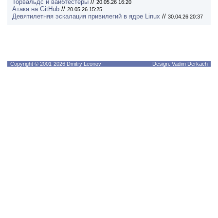
Торвальдс и вайбтестеры
//
20.05.26 16:20
Атака на GitHub
//
20.05.26 15:25
Девятилетняя эскалация привилегий в ядре Linux
//
30.04.26 20:37
Copyright © 2001-2026 Dmitry Leonov
Design: Vadim Derkach