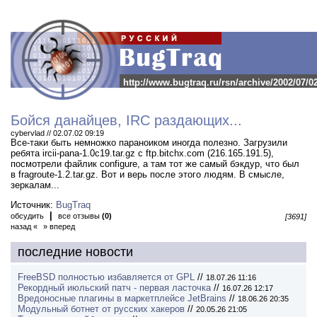
http://www.bugtraq.ru/rsn/archive/2002/07/0
Бойся данайцев, IRC раздающих...
cybervlad // 02.07.02 09:19
Все-таки быть немножко параноиком иногда полезно.
Загрузили
ребята ircii-pana-1.0c19.tar.gz с ftp.bitchx.com (216.165.191.5),
посмотрели файлик configure, а там тот же самый бэкдур, что был
в fragroute-1.2.tar.gz. Вот и верь после этого людям. В смысле,
зеркалам...
Источник:
BugTraq
|
обсудить
все отзывы
(0)
[3691]
назад «
» вперед
последние новости
FreeBSD полностью избавляется от GPL
//
18.07.26 11:16
Рекордный июльский патч - первая ласточка
//
16.07.26 12:17
Вредоносные плагины в маркетплейсе JetBrains
//
18.06.26 20:35
Модульный ботнет от русских хакеров
//
20.05.26 21:05