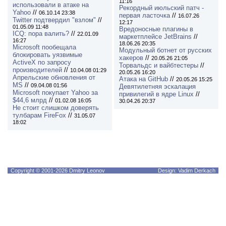
11:16
использовали в атаке на
Рекордный июльский патч -
Yahoo
//
06.10.14 23:38
первая ласточка
//
16.07.26
Twitter подтвердил "взлом"
//
12:17
01.05.09 11:48
Вредоносные плагины в
ICQ: пора валить?
//
22.01.09
маркетплейсе JetBrains
//
16:27
18.06.26 20:35
Microsoft пообещала
Модульный ботнет от русских
блокировать уязвимые
хакеров
//
20.05.26 21:05
ActiveX по запросу
Торвальдс и вайбтестеры
//
производителей
//
10.04.08 01:29
20.05.26 16:20
Апрельские обновления от
Атака на GitHub
//
20.05.26 15:25
MS
//
09.04.08 01:56
Девятилетняя эскалация
Microsoft покупает Yahoo за
привилегий в ядре Linux
//
$44,6 млрд
//
01.02.08 16:05
30.04.26 20:37
Не стоит слишком доверять
тулбарам FireFox
//
31.05.07
18:02
Copyright © 2001-2026 Dmitry Leonov
Design: Vadim Derkach