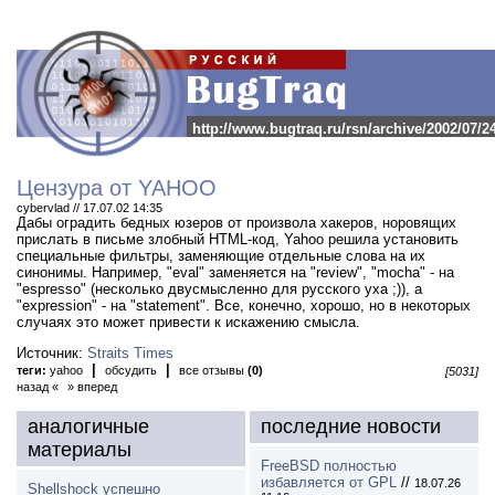
http://www.bugtraq.ru/rsn/archive/2002/07/2
Цензура от YAHOO
cybervlad // 17.07.02 14:35
Дабы оградить бедных юзеров от произвола хакеров, норовящих
прислать в письме злобный HTML-код, Yahoo решила установить
специальные фильтры, заменяющие отдельные слова на их
синонимы.
Например, "eval" заменяется на "review", "mocha" - на
"espresso" (несколько двусмысленно для русского уха ;)), а
"expression" - на "statement". Все, конечно, хорошо, но в некоторых
случаях это может привести к искажению смысла.
Источник:
Straits Times
|
|
теги:
yahoo
обсудить
все отзывы
(0)
[5031]
назад «
» вперед
аналогичные
последние новости
материалы
FreeBSD полностью
избавляется от GPL
//
18.07.26
Shellshock успешно