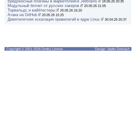
Вредоносные плагины в маркетплейсе JetBrains
//
18.06.26 20:35
Модульный ботнет от русских хакеров
//
20.05.26 21:05
Торвальдс и вайбтестеры
//
20.05.26 16:20
Атака на GitHub
//
20.05.26 15:25
Девятилетняя эскалация привилегий в ядре Linux
//
30.04.26 20:37
Copyright © 2001-2026 Dmitry Leonov
Design: Vadim Derkach