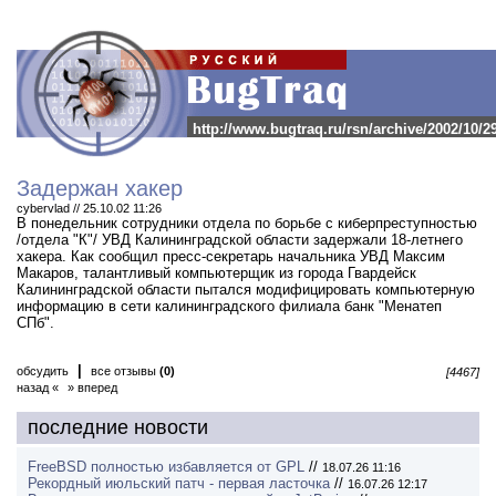
http://www.bugtraq.ru/rsn/archive/2002/10/2
Задержан хакер
cybervlad // 25.10.02 11:26
В понедельник сотрудники отдела по борьбе с киберпреступностью
/отдела "К"/ УВД Калининградской области задержали 18-летнего
хакера.
Как сообщил пресс-секретарь начальника УВД Максим
Макаров, талантливый компьютерщик из города Гвардейск
Калининградской области пытался модифицировать компьютерную
информацию в сети калининградского филиала банк "Менатеп
СПб".
|
обсудить
все отзывы
(0)
[4467]
назад «
» вперед
последние новости
FreeBSD полностью избавляется от GPL
//
18.07.26 11:16
Рекордный июльский патч - первая ласточка
//
16.07.26 12:17