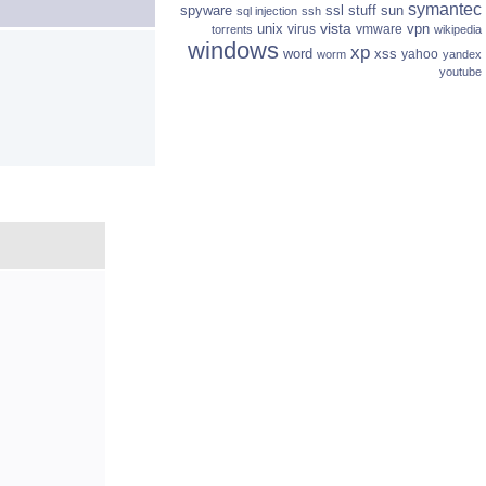
symantec
spyware
ssl
stuff
sun
sql injection
ssh
vista
unix
vpn
virus
vmware
torrents
wikipedia
windows
xp
word
xss
yahoo
worm
yandex
youtube