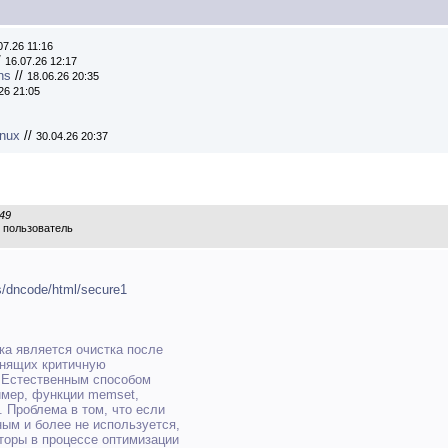
07.26 11:16
/
16.07.26 12:17
ns
//
18.06.26 20:35
26 21:05
inux
//
30.04.26 20:37
:49
 пользователь
us/dncode/html/secure1
а является очистка после
анящих критичную
. Естественным способом
имер, функции memset,
 Проблема в том, что если
ым и более не используется,
торы в процессе оптимизации