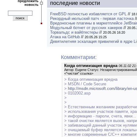
предложить
последние новости
новость
FreeBSD полностью избавляется от GPL
//
18.
Рекордный июльский патч - первая ласточка
/
Вредоносные плагины в маркетплейсе JetBrai
Модульный ботнет от русских хакеров
//
20.05.
Торвальдс и вайбтестеры
//
20.05.26 16:20
Атака на GitHub
//
20.05.26 15:25
Девятилетняя эскалация привилегий в ядре L
Комментарии:
Когда оптимизация вредна
06.11.02 21
Автор: Eugene Статус: Незарегистрированный
<
"чистая" ссылка
>
> Когда оптимизация вредна
> MSDN / Code Secure
>
http://msdn.microsoft.com/library/en-
> 0102002.asp
>
>
> Естественным желанием разработчик
> использования участков памяти, хр
> информацию - пароли, счета, явки..
> такой очистки является вызов, напр
> забивающей данный участок нулями.
> очищаемый буфер является локальн
> многие современные C/C++ компиля