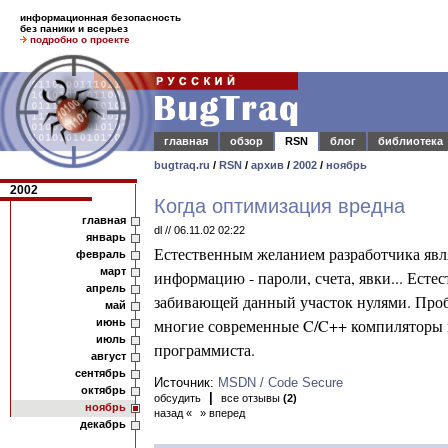
информационная безопасность
без паники и всерьез
подробно о проекте
главная
обзор
RSN
блог
библиотека
bugtraq.ru
/
RSN
/
архив
/
2002
/
ноябрь
2002
Когда оптимизация вредна
главная
dl // 06.11.02 02:22
январь
Естественным желанием разработчика явл
февраль
март
информацию - пароли, счета, явки...
Естес
апрель
забивающей данный участок нулями. Пробл
май
многие современные C/C++ компиляторы в
июнь
июль
программиста.
август
сентябрь
Источник:
MSDN / Code Secure
октябрь
|
обсудить
все отзывы
(2)
ноябрь
назад «
» вперед
декабрь