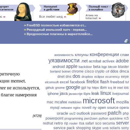
FreeBSD полностью избавляется от...
Рекордный июльский патч - первая...
Вредоносные плагины в маркетплейсе...
конференции
клоуны
спам
анонимность
уязвимости
.net
adobe
acrobat
activex
apple
android
beta
blaster
backdoor
bgp
bitcoin
cisco
ddos
dmca
chrome
crypto
borland
botnet
ctf
критичную
dos
dnet
dns
eeye
dropbox
eclipse
ecurrency
кции memset,
firefox
flash
freebsd
excel
facebook
elcomsoft
fsf
ее не используется,
google
ibm
ie
ios
gpl
github
gnome
hp
https
icq
intel
linux
java
leak
 благие намерения
iphone
livejournal
javascript
l0pht
microsoft
mozilla
mcafee
mac
meltdown
ny
open source
mysql
novell
opera
netware
nginx
patch
oracle
outlook
password
php
os/2
[4729]
powerpoint
rc5
programming
pwn2own
python
quicktime
server
retro
rsa
sco
redhat
rip
safari
secunia
router
service pack
shopping
skype
solaris
sony
smb