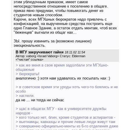
этим ублюдочным приказом, имеет самое
непосредственное отношение к поселению в общаге.
приказ явно придуман, чтобы повымогать денег из
студентов новым способом.
Кароче, всех МГУшных бюрократов надо привлечь с
конфискацией, на вырученные средства построить еще
одно Главное Здание, а остаток отдать ментам, чтоб всех
"беженцев" выгнали из общаг нах...
ЗЫ. прошу извинить за (возможно лишнюю)
эмоциональность.
В МГУ закручивают гайки
18.11.02 11:54
Автор: vaborg <Israel Vaborg> Статус: Elderman
<
"чистая" ссылка
>
> как же меня в свое время задолбали эти МГУшно-
общажные
> бюрократы!
аналогично :) хотя нам удавалось их посылать нах :)
> в советское время эти уроды хоть чего-то боялись и не
особо
> наглели.
да не ... ни тогда ни сейчас
> щас в общагах МГУ - как в университете дружбы
народов -
> кого только нет, блин, кроме студентов и аспирантов -
> вьетнамцы, кавказцы и прочие левые люди живут там
> совершенно официально-менты из 6-го отделения даже