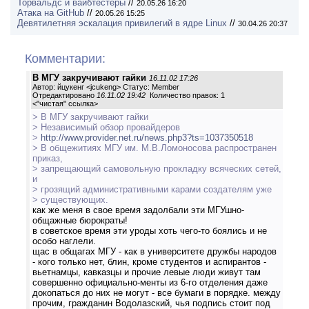
Торвальдс и вайбтестеры
//
20.05.26 16:20
Атака на GitHub
//
20.05.26 15:25
Девятилетняя эскалация привилегий в ядре Linux
//
30.04.26 20:37
Комментарии:
В МГУ закручивают гайки
16.11.02 17:26
Автор: йцукенг <jcukeng> Статус: Member
Отредактировано
16.11.02 19:42
Количество правок: 1
<
"чистая" ссылка
>
> В МГУ закручивают гайки
> Независимый обзор провайдеров
>
http://www.provider.net.ru/news.php3?ts=1037350518
> В общежитиях МГУ им. М.В.Ломоносова распространен
приказ,
> запрещающий самовольную прокладку всяческих сетей,
и
> грозящий административными карами создателям уже
> существующих.
как же меня в свое время задолбали эти МГУшно-
общажные бюрократы!
в советское время эти уроды хоть чего-то боялись и не
особо наглели.
щас в общагах МГУ - как в университете дружбы народов
- кого только нет, блин, кроме студентов и аспирантов -
вьетнамцы, кавказцы и прочие левые люди живут там
совершенно официально-менты из 6-го отделения даже
докопаться до них не могут - все бумаги в порядке. между
прочим, гражданин Водолазский, чья подпись стоит под