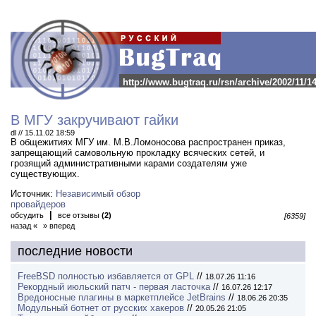
http://www.bugtraq.ru/rsn/archive/2002/11/1
В МГУ закручивают гайки
dl // 15.11.02 18:59
В общежитиях МГУ им.
М.В.Ломоносова распространен приказ,
запрещающий самовольную прокладку всяческих сетей, и
грозящий административными карами создателям уже
существующих.
Источник:
Независимый обзор
провайдеров
|
обсудить
все отзывы
(2)
[6359]
назад «
» вперед
последние новости
FreeBSD полностью избавляется от GPL
//
18.07.26 11:16
Рекордный июльский патч - первая ласточка
//
16.07.26 12:17
Вредоносные плагины в маркетплейсе JetBrains
//
18.06.26 20:35
Модульный ботнет от русских хакеров
//
20.05.26 21:05