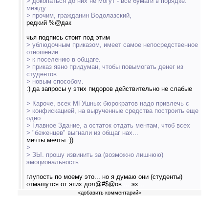
> докопаться до них не могут - все бумаги в порядке.
между
> прочим, гражданин Водолазский,
редкий %@дак
чья подпись стоит под этим
> ублюдочным приказом, имеет самое непосредственное
отношение
> к поселению в общаге.
> приказ явно придуман, чтобы повымогать денег из
студентов
> новым способом.
:) да запросы у этих пидоров действительно не слабые
> Кароче, всех МГУшных бюрократов надо привлечь с
> конфискацией, на вырученные средства построить еще
одно
> Главное Здание, а остаток отдать ментам, чтоб всех
> "беженцев" выгнали из общаг нах...
мечты мечты :))
>
> ЗЫ. прошу извинить за (возможно лишнюю)
эмоциональность.
глупость по моему это... но я думаю они (студенты)
отмашутся от этих дол@#$@ов ... эх...
<
добавить комментарий
>