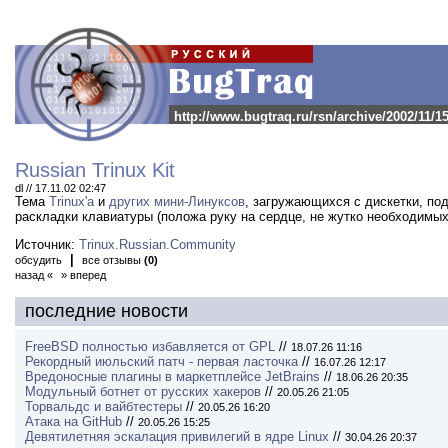
http://www.bugtraq.ru/rsn/archive/2002/11/1
Russian Trinux Kit
dl // 17.11.02 02:47
Тема
Trinux'а
и
других мини-Линуксов
, загружающихся с дискетки, по
раскладки клавиатуры (положа руку на сердце, не жутко необходимых
Источник:
Trinux.Russian.Community
|
обсудить
все отзывы
(0)
назад «
» вперед
последние новости
FreeBSD полностью избавляется от GPL
//
18.07.26 11:16
Рекордный июльский патч - первая ласточка
//
16.07.26 12:17
Вредоносные плагины в маркетплейсе JetBrains
//
18.06.26 20:35
Модульный ботнет от русских хакеров
//
20.05.26 21:05
Торвальдс и вайбтестеры
//
20.05.26 16:20
Атака на GitHub
//
20.05.26 15:25
Девятилетняя эскалация привилегий в ядре Linux
//
30.04.26 20:37