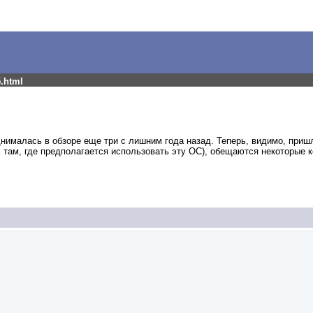
5.html
днималась в обзоре еще три с лишним года назад.
Теперь, видимо, приш
 там, где предполагается использовать эту ОС), обещаются некоторые 