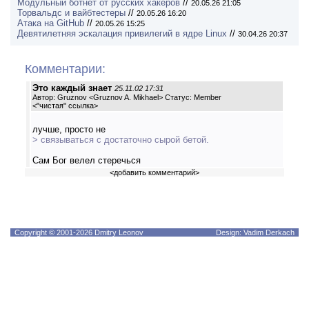
Модульный ботнет от русских хакеров
//
20.05.26 21:05
Торвальдс и вайбтестеры
//
20.05.26 16:20
Атака на GitHub
//
20.05.26 15:25
Девятилетняя эскалация привилегий в ядре Linux
//
30.04.26 20:37
Комментарии:
Это каждый знает
25.11.02 17:31
Автор: Gruznov <Gruznov A. Mikhael> Статус: Member
<
"чистая" ссылка
>
лучше, просто не
> связываться с достаточно сырой бетой.
Сам Бог велел стеречься
<
добавить комментарий
>
Copyright © 2001-2026 Dmitry Leonov
Design: Vadim Derkach