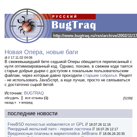
http://www.bugtraq.ru/rsn/archive/2002/11/1
Новая Опера, новые баги
dl // 17.11.02 04:06
В свежевышедшей бете седьмой Оперы обещается переписанный с
нуля оптимизированный код.
Однако, похоже, в свежем коде таятся
старые добрые дырки с доступом к локальным пользовательским
файлам, через которые давно проходили
старшие собратья
. Рецепт
- не использовать JavaScript, а еще лучше, просто не связываться
с достаточно сырой бетой.
Источник:
BUGTRAQ
|
обсудить
все отзывы
(1)
[5199]
назад «
» вперед
последние новости
FreeBSD полностью избавляется от GPL
//
18.07.26 11:16
Рекордный июльский патч - первая ласточка
//
16.07.26 12:17
Вредоносные плагины в маркетплейсе JetBrains
//
18.06.26 20:35