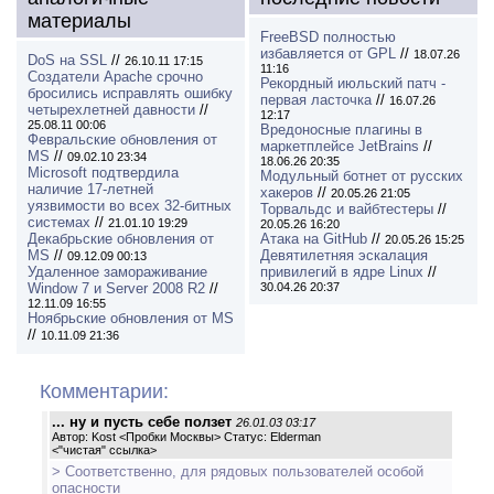
материалы
FreeBSD полностью
избавляется от GPL
//
18.07.26
DoS на SSL
//
26.10.11 17:15
11:16
Создатели Apache срочно
Рекордный июльский патч -
бросились исправлять ошибку
первая ласточка
//
16.07.26
четырехлетней давности
//
12:17
25.08.11 00:06
Вредоносные плагины в
Февральские обновления от
маркетплейсе JetBrains
//
MS
//
09.02.10 23:34
18.06.26 20:35
Microsoft подтвердила
Модульный ботнет от русских
наличие 17-летней
хакеров
//
20.05.26 21:05
уязвимости во всех 32-битных
Торвальдс и вайбтестеры
//
системах
//
21.01.10 19:29
20.05.26 16:20
Декабрьские обновления от
Атака на GitHub
//
20.05.26 15:25
MS
//
Девятилетняя эскалация
09.12.09 00:13
Удаленное замораживание
привилегий в ядре Linux
//
Window 7 и Server 2008 R2
//
30.04.26 20:37
12.11.09 16:55
Ноябрьские обновления от MS
//
10.11.09 21:36
Комментарии:
... ну и пусть себе ползет
26.01.03 03:17
Автор: Kost <Пробки Москвы> Статус: Elderman
<
"чистая" ссылка
>
> Соответственно, для рядовых пользователей особой
опасности