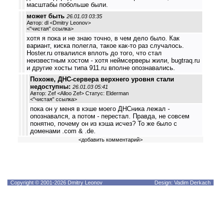
масштабы побольше были.
может быть
26.01.03 03:35
Автор: dl <Dmitry Leonov>
<
"чистая" ссылка
>
хотя я пока и не знаю точно, в чем дело было. Как
вариант, киска полегла, такое как-то раз случалось.
Hoster.ru отвалился вплоть до того, что стал
неизвестным хостом - хотя неймсерверы жили, bugtraq.ru
и другие хосты типа 911.ru вполне опознавались.
Похоже, ДНС-сервера верхнего уровня стали
недоступны:
26.01.03 05:41
Автор: Zef <Alloo Zef> Статус: Elderman
<
"чистая" ссылка
>
пока он у меня в кэше моего ДНСника лежал -
опознавался, а потом - перестал. Правда, не совсем
понятно, почему он из кэша исчез? То же было с
доменами .com & .de.
<
добавить комментарий
>
Copyright © 2001-2026 Dmitry Leonov
Design: Vadim Derkach