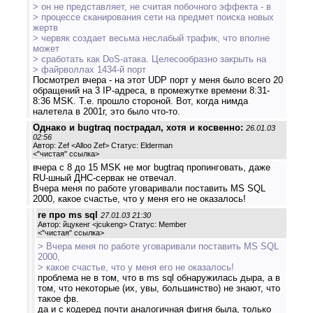
> он не представляет, не считая побочного эффекта - в
> процессе сканирования сети на предмет поиска новых
жертв
> червяк создает весьма неслабый трафик, что вполне
может
> сработать как DoS-атака. Целесообразно закрыть на
> файрволлах 1434-й порт
Посмотрел вчера - на этот UDP порт у меня было всего 20
обращений на 3 IP-адреса, в промежутке времени 8:31-
8:36 MSK. Т.е. прошло стороной. Вот, когда нимда
налетела в 2001г, это было что-то.
Однако и bugtraq пострадал, хотя и косвенно:
26.01.03
02:56
Автор: Zef <Alloo Zef> Статус: Elderman
<
"чистая" ссылка
>
вчера с 8 до 15 MSK не мог bugtraq пропинговать, даже
RU-шный ДНС-сервак не отвечал.
Вчера меня по работе уговаривали поставить MS SQL
2000, какое счастье, что у меня его не оказалось!
re про ms sql
27.01.03 21:30
Автор: йцукенг <jcukeng> Статус: Member
<
"чистая" ссылка
>
> Вчера меня по работе уговаривали поставить MS SQL
2000,
> какое счастье, что у меня его не оказалось!
проблема не в том, что в ms sql обнаружилась дыра, а в
том, что некоторые (их, увы, большинство) не знают, что
такое фв.
да и с кодеред почти аналогичная фигня была, только