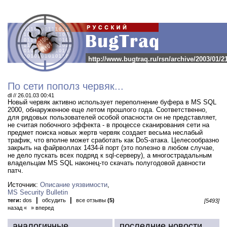
http://www.bugtraq.ru/rsn/archive/2003/01/2
По сети пополз червяк...
dl // 26.01.03 00:41
Новый червяк активно использует переполнение буфера в MS SQL
2000, обнаруженное еще летом прошлого года.
Соответственно,
для рядовых пользователей особой опасности он не представляет,
не считая побочного эффекта - в процессе сканирования сети на
предмет поиска новых жертв червяк создает весьма неслабый
трафик, что вполне может сработать как DoS-атака. Целесообразно
закрыть на файрволлах 1434-й порт (это полезно в любом случае,
не дело пускать всех подряд к sql-серверу), а многострадальным
владельцам MS SQL наконец-то скачать полугодовой давности
патч.
Источник:
Описание уязвимости
,
MS Security Bulletin
|
|
теги:
dos
обсудить
все отзывы
(5)
[5493]
назад «
» вперед
аналогичные
последние новости