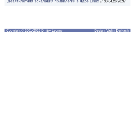
Девятилетняя эскалация привилегий в ядре Linux
//
30.04.26 20:37
Copyright © 2001-2026 Dmitry Leonov
Design: Vadim Derkach