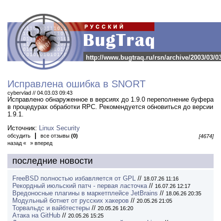
http://www.bugtraq.ru/rsn/archive/2003/03/0
Исправлена ошибка в SNORT
cybervlad // 04.03.03 09:43
Исправлено обнаруженное в версиях до 1.9.0 переполнение буфера
в процедурах обработки RPC.
Рекомендуется обновиться до версии
1.9.1.
Источник:
Linux Security
|
обсудить
все отзывы
(0)
[4674]
назад «
» вперед
последние новости
FreeBSD полностью избавляется от GPL
//
18.07.26 11:16
Рекордный июльский патч - первая ласточка
//
16.07.26 12:17
Вредоносные плагины в маркетплейсе JetBrains
//
18.06.26 20:35
Модульный ботнет от русских хакеров
//
20.05.26 21:05
Торвальдс и вайбтестеры
//
20.05.26 16:20
Атака на GitHub
//
20.05.26 15:25