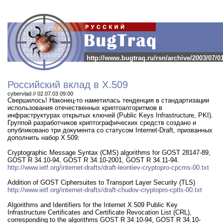
http://www.bugtraq.ru/rsn/archive/2003/07/0
Российский вклад в X.509
cybervlad // 02.07.03 09:00
Свершилось! Наконец-то наметилась тенденция в стандартизации
использования отечественных криптоалгоритмов в
инфраструктурах открытых ключей (Public Keys Infrastructure, PKI).
Группой разработчиков криптографических средств создано и
опубликовано три документа со статусом Internet-Draft, призванных
дополнить набор X.509:
Cryptographic Message Syntax (CMS) algorithms for GOST 28147-89,
GOST R 34.10-94, GOST R 34.10-2001, GOST R 34.11-94.
http://www.ietf.org/internet-drafts/draft-leontiev-cryptopro-cpcms-00.txt
Addition of GOST Ciphersuites to Transport Layer Security (TLS)
http://www.ietf.org/internet-drafts/draft-chudov-cryptopro-cptls-00.txt
Algorithms and Identifiers for the Internet X.509 Public Key
Infrastructure Certificates and Certificate Revocation List (CRL),
corresponding to the algorithms GOST R 34.10-94, GOST R 34.10-