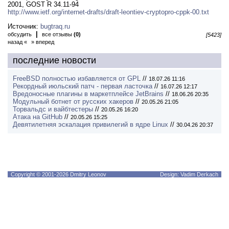
2001, GOST R 34.11-94
http://www.ietf.org/internet-drafts/draft-leontiev-cryptopro-cppk-00.txt
Источник:
bugtraq.ru
|
обсудить
все отзывы
(0)
[5423]
назад «
» вперед
последние новости
FreeBSD полностью избавляется от GPL
//
18.07.26 11:16
Рекордный июльский патч - первая ласточка
//
16.07.26 12:17
Вредоносные плагины в маркетплейсе JetBrains
//
18.06.26 20:35
Модульный ботнет от русских хакеров
//
20.05.26 21:05
Торвальдс и вайбтестеры
//
20.05.26 16:20
Атака на GitHub
//
20.05.26 15:25
Девятилетняя эскалация привилегий в ядре Linux
//
30.04.26 20:37
Copyright © 2001-2026 Dmitry Leonov
Design: Vadim Derkach