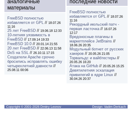
аналогичные
последние новости
материалы
FreeBSD полностью
избавляется от GPL
//
18.07.26
FreeBSD полностью
11:16
избавляется от GPL
//
18.07.26
Рекордный июльский патч -
11:16
первая ласточка
//
16.07.26
25 лет FreeBSD
//
19.06.18 12:33
12:17
10-летняя уязвимость в
Вредоносные плагины в
FreeBSD
//
17.09.14 19:33
маркетплейсе JetBrains
//
FreeBSD 10.0
//
20.01.14 21:55
18.06.26 20:35
20 лет FreeBSD
//
22.06.13 11:58
Модульный ботнет от русских
DoS на SSL
//
26.10.11 17:15
хакеров
//
20.05.26 21:05
Создатели Apache срочно
Торвальдс и вайбтестеры
//
бросились исправлять ошибку
20.05.26 16:20
четырехлетней давности
//
Атака на GitHub
//
20.05.26 15:25
25.08.11 00:06
Девятилетняя эскалация
привилегий в ядре Linux
//
30.04.26 20:37
Copyright © 2001-2026 Dmitry Leonov
Design: Vadim Derkach