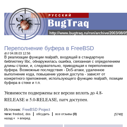
http://www.bugtraq.ru/rsn/archive/2003/08/0
Переполнение буфера в FreeBSD
dl // 04.08.03 12:56
В реализации функции realpath, входящей в стандартную
библиотеку libc, обнаружилась ошибка, связанная с определением
длины строки, и, следовательно, приводящая к переполнению
буфера.
Возможные последствия - DoS-атаки, удаленное
выполнение кода, повышение уровня доступа - зависят от
конкретного приложения, использующего функцию realpath, позиции
буфера в стеке и т.п.
Уязвимости подвержены все версии вплоть до 4.8-
RELEASE и 5.0-RELEASE, патч доступен.
Источник:
FreeBSD Project
,
|
|
теги:
freebsd
dos
обсудить
все отзывы
(0)
[5748]
назад «
» вперед