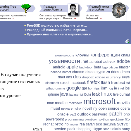
FreeBSD полностью избавляется от...
Рекордный июльский патч - первая...
Вредоносные плагины в маркетплейсе...
конференции
клоуны
спам
анонимность
уязвимости
.net
adobe
acrobat
activex
apple
android
beta
blaster
backdoor
bgp
bitcoin
cisco
ddos
dmca
chrome
crypto
borland
botnet
ctf
.
В случае получения
dos
dnet
dns
eeye
dropbox
eclipse
ecurrency
стощение системных
firefox
flash
freebsd
excel
facebook
elcomsoft
fsf
нту
google
ibm
ie
ios
gpl
github
gnome
hp
https
icq
intel
linux
java
leak
том уровне
iphone
livejournal
javascript
l0pht
microsoft
mozilla
mcafee
mac
meltdown
ny
open source
mysql
novell
opera
netware
nginx
patch
oracle
outlook
password
php
os/2
powerpoint
rc5
programming
pwn2own
python
quicktime
server
retro
rsa
sco
redhat
rip
safari
secunia
router
service pack
shopping
skype
solaris
sony
smb
[7627]