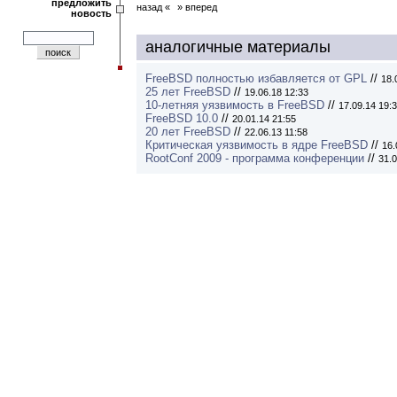
предложить
назад «
» вперед
новость
аналогичные материалы
FreeBSD полностью избавляется от GPL
//
18.
25 лет FreeBSD
//
19.06.18 12:33
10-летняя уязвимость в FreeBSD
//
17.09.14 19:
FreeBSD 10.0
//
20.01.14 21:55
20 лет FreeBSD
//
22.06.13 11:58
Критическая уязвимость в ядре FreeBSD
//
16.
RootConf 2009 - программа конференции
//
31.0