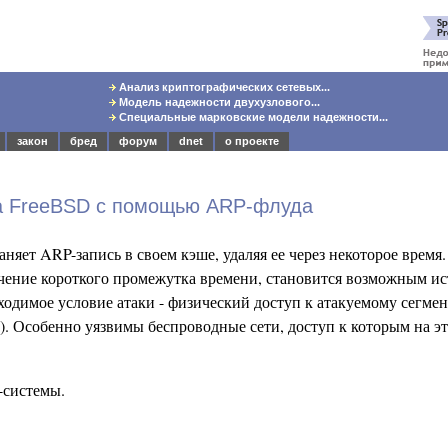
Анализ криптографических сетевых...
Модель надежности двухузлового...
Специальные марковские модели надежности...
закон
бред
форум
dnet
о проекте
на FreeBSD с помощью ARP-флуда
няет ARP-запись в своем кэше, удаляя ее через некоторое время
ечение короткого промежутка времени, становится возможным и
бходимое условие атаки - физический доступ к атакуемому сегме
. Особенно уязвимы беспроводные сети, доступ к которым на э
-системы.