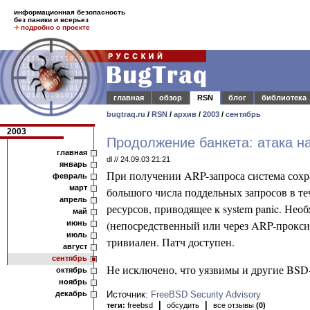
информационная безопасность
без паники и всерьез
подробно о проекте
главная
обзор
RSN
блог
библиотека
bugtraq.ru
/
RSN
/
архив
/
2003
/
сентябрь
2003
Продолжение банкета: атака 
главная
dl // 24.09.03 21:21
январь
При получении ARP-запроса система сохра
февраль
март
большого числа поддельных запросов в т
апрель
ресурсов, приводящее к system panic. Нео
май
(непосредственный или через ARP-прокси)
июнь
июль
тривиален. Патч доступен.
август
сентябрь
Не исключено, что уязвимы и другие BSD
октябрь
ноябрь
декабрь
Источник:
FreeBSD Security Advisory
|
|
теги:
freebsd
обсудить
все отзывы
(0)