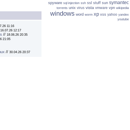
symantec
spyware
ssl
stuff
sun
sql injection
ssh
vista
unix
vpn
virus
vmware
torrents
wikipedia
windows
xp
word
xss
yahoo
worm
yandex
youtube
7.26 11:16
/
16.07.26 12:17
ns
//
18.06.26 20:35
6 21:05
nux
//
30.04.26 20:37