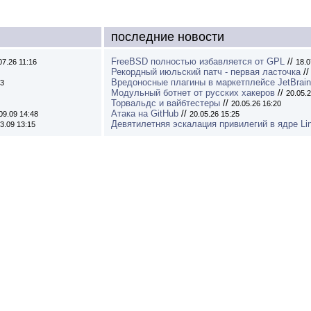
последние новости
FreeBSD полностью избавляется от GPL
//
07.26 11:16
18.0
Рекордный июльский патч - первая ласточка
/
Вредоносные плагины в маркетплейсе JetBrai
33
Модульный ботнет от русских хакеров
//
20.05.2
Торвальдс и вайбтестеры
//
20.05.26 16:20
Атака на GitHub
//
09.09 14:48
20.05.26 15:25
Девятилетняя эскалация привилегий в ядре Li
3.09 13:15