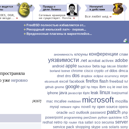
FreeBSD полностью избавляется от...
Рекордный июльский патч - первая...
Вредоносные плагины в маркетплейсе...
конференции
клоуны
спам
анонимность
уязвимости
.net
adobe
acrobat
activex
apple
android
beta
blaster
backdoor
bgp
bitcoin
cisco
ddos
dmca
chrome
crypto
borland
botnet
ctf
спространяла
dos
dnet
dns
eeye
dropbox
eclipse
ecurrency
но уже
неровно
firefox
flash
freebsd
excel
facebook
elcomsoft
fsf
google
ibm
ie
ios
gpl
github
gnome
hp
https
icq
intel
linux
java
leak
iphone
livejournal
javascript
l0pht
microsoft
mozilla
mcafee
mac
[4167]
meltdown
ny
open source
mysql
novell
opera
netware
nginx
patch
oracle
outlook
password
php
os/2
powerpoint
rc5
programming
pwn2own
python
quicktime
server
retro
rsa
sco
redhat
rip
safari
secunia
router
service pack
shopping
skype
solaris
sony
smb