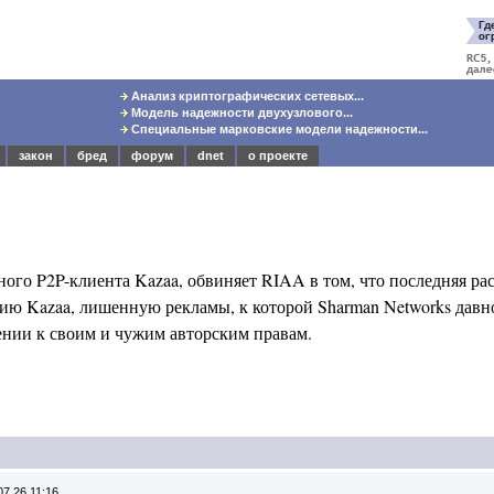
Анализ криптографических сетевых...
Модель надежности двухузлового...
Специальные марковские модели надежности...
закон
бред
форум
dnet
о проекте
ного P2P-клиента Kazaa, обвиняет RIAA в том, что последняя ра
сию Kazaa, лишенную рекламы, к которой Sharman Networks дав
шении к своим и чужим авторским правам.
07.26 11:16