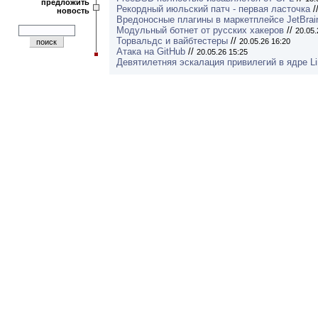
предложить
Рекордный июльский патч - первая ласточка
/
новость
Вредоносные плагины в маркетплейсе JetBrai
Модульный ботнет от русских хакеров
//
20.05.
Торвальдс и вайбтестеры
//
20.05.26 16:20
Атака на GitHub
//
20.05.26 15:25
Девятилетняя эскалация привилегий в ядре L