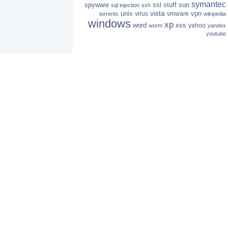
symantec
spyware
ssl
stuff
sun
sql injection
ssh
vista
unix
vpn
virus
vmware
torrents
wikipedia
windows
xp
word
xss
yahoo
worm
yandex
youtube