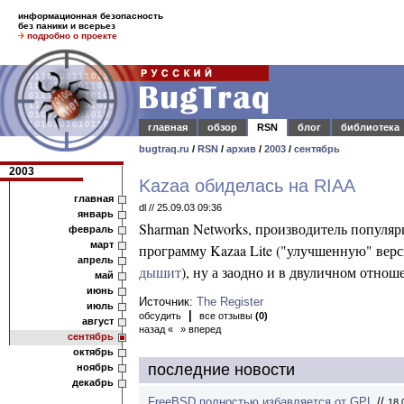
информационная безопасность
без паники и всерьез
подробно о проекте
главная
обзор
RSN
блог
библиотека
bugtraq.ru
/
RSN
/
архив
/
2003
/
сентябрь
2003
Kazaa обиделась на RIAA
главная
dl // 25.09.03 09:36
январь
Sharman Networks, производитель популяр
февраль
март
программу Kazaa Lite ("улучшенную" вер
апрель
дышит
), ну а заодно и в двуличном отно
май
июнь
Источник:
The Register
июль
|
обсудить
все отзывы
(0)
август
назад «
» вперед
сентябрь
октябрь
последние новости
ноябрь
декабрь
FreeBSD полностью избавляется от GPL
//
18.