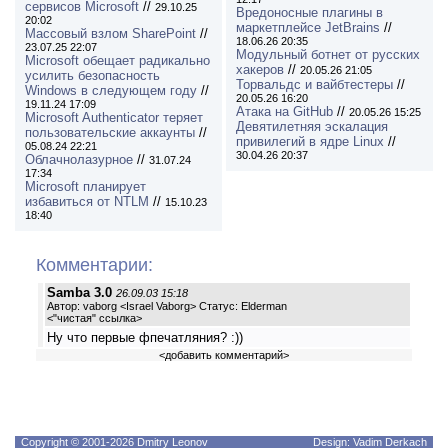
сервисов Microsoft
//
29.10.25
Вредоносные плагины в
20:02
маркетплейсе JetBrains
//
Массовый взлом SharePoint
//
18.06.26 20:35
23.07.25 22:07
Модульный ботнет от русских
Microsoft обещает радикально
хакеров
//
20.05.26 21:05
усилить безопасность
Торвальдс и вайбтестеры
//
Windows в следующем году
//
20.05.26 16:20
19.11.24 17:09
Атака на GitHub
//
20.05.26 15:25
Microsoft Authenticator теряет
Девятилетняя эскалация
пользовательские аккаунты
//
привилегий в ядре Linux
//
05.08.24 22:21
30.04.26 20:37
Облачнолазурное
//
31.07.24
17:34
Microsoft планирует
избавиться от NTLM
//
15.10.23
18:40
Комментарии:
Samba 3.0
26.09.03 15:18
Автор: vaborg <Israel Vaborg> Статус: Elderman
<
"чистая" ссылка
>
Ну что первые фпечатляния? :))
<
добавить комментарий
>
Copyright © 2001-2026 Dmitry Leonov
Design: Vadim Derkach