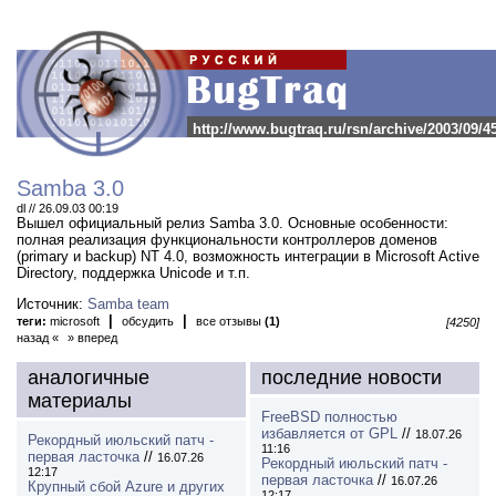
http://www.bugtraq.ru/rsn/archive/2003/09/4
Samba 3.0
dl // 26.09.03 00:19
Вышел официальный релиз Samba 3.0.
Основные особенности:
полная реализация функциональности контроллеров доменов
(primary и backup) NT 4.0, возможность интеграции в Microsoft Active
Directory, поддержка Unicode и т.п.
Источник:
Samba team
|
|
теги:
microsoft
обсудить
все отзывы
(1)
[4250]
назад «
» вперед
аналогичные
последние новости
материалы
FreeBSD полностью
избавляется от GPL
//
18.07.26
Рекордный июльский патч -
11:16
первая ласточка
//
16.07.26
Рекордный июльский патч -
12:17
первая ласточка
//
16.07.26
Крупный сбой Azure и других
12:17