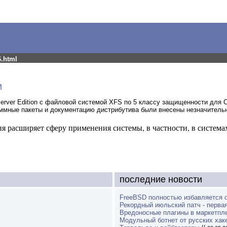
6.html
и
erver Edition с файловой системой XFS по 5 классу защищенности для 
ммные пакеты и документацию дистрибутива были внесены незначитель
ия расширяет сферу применения системы, в частности, в систе
последние новости
FreeBSD полностью избавляется 
Рекордный июльский патч - перва
Вредоносные плагины в маркетпле
Модульный ботнет от русских хак