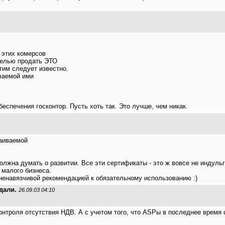
м этих комерсов
целью продать ЭТО
этим следует известно.
иваемой ими
обеспечения госконтор. Пусть хоть так. Это лучше, чем никак.
раиваемой
олжна думать о развитии. Все эти сертификаты - это ж вовсе не индульг
 малого бизнеса.
 ненавязчивой рекомендацией к обязательному использованию :)
дали.
26.09.03 04:10
онтроля отсутствия НДВ. А с учетом того, что ASPы в последнее время 