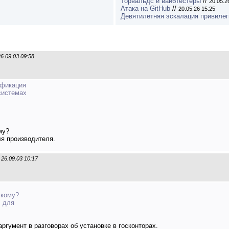
Торвальдс и вайбтестеры
//
20.05.2
Атака на GitHub
//
20.05.26 15:25
Девятилетняя эскалация привилеги
26.09.03 09:58
ификация
системах
му?
ля производителя.
26.09.03 10:17
 кому?
" для
ргумент в разговорах об установке в госконторах.