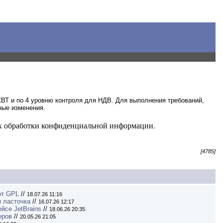
СВТ и по 4 уровню контроля для НДВ.
Для выполнения требований,
ные изменения.
мах обработки конфиденциальной информации.
[4785]
от GPL
//
18.07.26 11:16
я ласточка
//
16.07.26 12:17
йсе JetBrains
//
18.06.26 20:35
еров
//
20.05.26 21:05