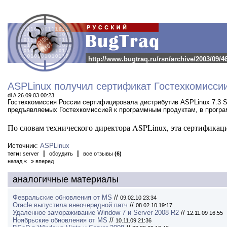
http://www.bugtraq.ru/rsn/archive/2003/09/4
ASPLinux получил сертификат Гостехкомисси
dl // 26.09.03 00:23
Гостехкомиссия России сертифицировала дистрибутив ASPLinux 7.3 S
предъявляемых Гостехкомиссией к программным продуктам, в програ
По словам технического директора ASPLinux, эта сертификац
Источник:
ASPLinux
|
|
теги:
server
обсудить
все отзывы
(6)
назад «
» вперед
аналогичные материалы
Февральские обновления от MS
//
09.02.10 23:34
Oracle выпустила внеочередной патч
//
08.02.10 19:17
Удаленное замораживание Window 7 и Server 2008 R2
//
12.11.09 16:55
Ноябрьские обновления от MS
//
10.11.09 21:36