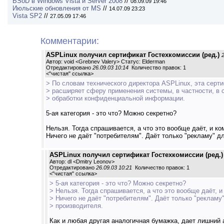
BSoD в Windows Vista и Server 2008
//
08.09.09 19:46
Июльские обновления от MS
//
14.07.09 23:23
Vista SP2
//
27.05.09 17:46
Комментарии:
ASPLinux получил сертификат Гостехкомиссии (ред.)
Автор: void <Grebnev Valery> Статус: Elderman
Отредактировано
26.09.03 10:14
Количество правок: 1
<
"чистая" ссылка
>
> По словам технического директора ASPLinux, эта серт
> расширяет сферу применения системы, в частности, в 
> обработки конфиденциальной информации.
5-ая категория - это что? Можно секретно?
Нельзя. Тогда спрашивается, а что это вообще даёт, и ко
Ничего не даёт "потребителям". Даёт только "рекламу" д
ASPLinux получил сертификат Гостехкомиссии (ред.)
Автор: dl <Dmitry Leonov>
Отредактировано
26.09.03 10:21
Количество правок: 1
<
"чистая" ссылка
>
> 5-ая категория - это что? Можно секретно?
> Нельзя. Тогда спрашивается, а что это вообще даёт, и
> Ничего не даёт "потребителям". Даёт только "рекламу
> производителя.
Как и любая другая аналогичная бумажка, дает лишний а