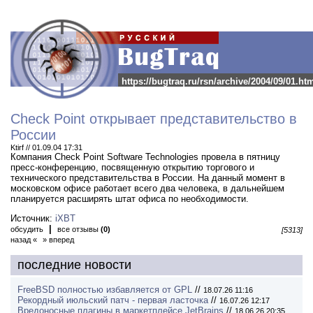
https://bugtraq.ru/rsn/archive/2004/09/01.ht
Check Point открывает представительство в
России
Ktirf // 01.09.04 17:31
Компания Check Point Software Technologies провела в пятницу
пресс-конференцию, посвященную открытию торгового и
технического представительства в России.
На данный момент в
московском офисе работает всего два человека, в дальнейшем
планируется расширять штат офиса по необходимости.
Источник:
iXBT
|
обсудить
все отзывы
(0)
[5313]
назад «
» вперед
последние новости
FreeBSD полностью избавляется от GPL
//
18.07.26 11:16
Рекордный июльский патч - первая ласточка
//
16.07.26 12:17
Вредоносные плагины в маркетплейсе JetBrains
//
18.06.26 20:35