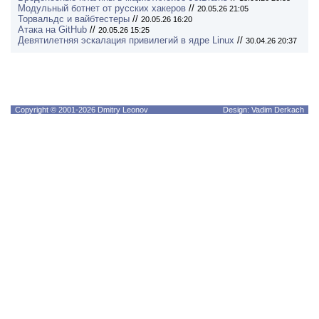
Модульный ботнет от русских хакеров
//
20.05.26 21:05
Торвальдс и вайбтестеры
//
20.05.26 16:20
Атака на GitHub
//
20.05.26 15:25
Девятилетняя эскалация привилегий в ядре Linux
//
30.04.26 20:37
Copyright © 2001-2026 Dmitry Leonov
Design: Vadim Derkach