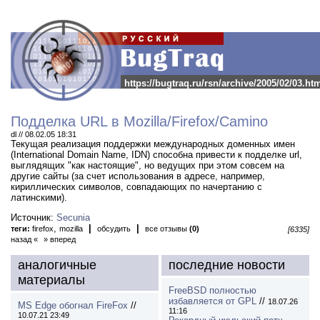
https://bugtraq.ru/rsn/archive/2005/02/03.ht
Подделка URL в Mozilla/Firefox/Camino
dl // 08.02.05 18:31
Текущая реализация поддержки международных доменных имен
(International Domain Name, IDN) способна привести к подделке url,
выглядящих "как настоящие", но ведущих при этом совсем на
другие сайты (за счет использования в адресе, например,
кириллических символов, совпадающих по начертанию с
латинскими).
Источник:
Secunia
,
|
|
теги:
firefox
mozilla
обсудить
все отзывы
(0)
[6335]
назад «
» вперед
аналогичные
последние новости
материалы
FreeBSD полностью
избавляется от GPL
//
18.07.26
MS Edge обогнал FireFox
//
11:16
10.07.21 23:49