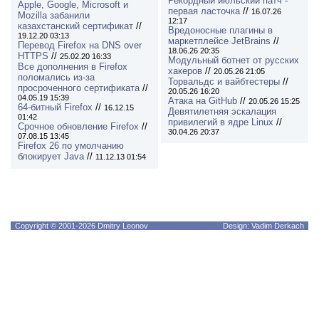
Рекордный июльский патч -
Apple, Google, Microsoft и
первая ласточка
//
16.07.26
Mozilla забанили
12:17
казахстанский сертификат
//
Вредоносные плагины в
19.12.20 03:13
маркетплейсе JetBrains
//
Перевод Firefox на DNS over
18.06.26 20:35
HTTPS
//
25.02.20 16:33
Модульный ботнет от русских
Все дополнения в Firefox
хакеров
//
20.05.26 21:05
поломались из-за
Торвальдс и вайбтестеры
//
просроченного сертификата
//
20.05.26 16:20
04.05.19 15:39
Атака на GitHub
//
20.05.26 15:25
64-битный Firefox
//
16.12.15
Девятилетняя эскалация
01:42
привилегий в ядре Linux
//
Срочное обновление Firefox
//
30.04.26 20:37
07.08.15 13:45
Firefox 26 по умолчанию
блокирует Java
//
11.12.13 01:54
Copyright © 2001-2026 Dmitry Leonov
Design: Vadim Derkach