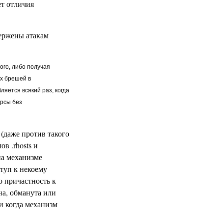
т отличия
вержены атакам
ого, либо получая
х брешей в
ляется всякий раз, когда
урсы без
(даже против такого
в .rhosts и
на механизме
туп к некоему
ю причастность к
на, обманута или
и когда механизм