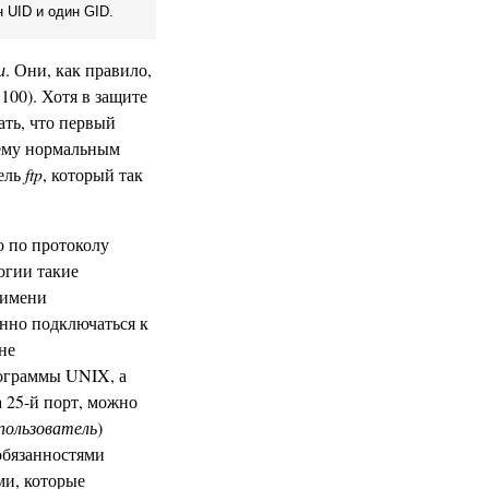
 UID и один GID.
и
. Они, как правило,
100). Хотя в защите
ать, что первый
тему нормальным
тель
ftp
, который так
о по протоколу
огии такие
 имени
енно подключаться к
не
рограммы UNIX, а
 25-й порт, можно
пользователь
)
обязанностями
ми, которые