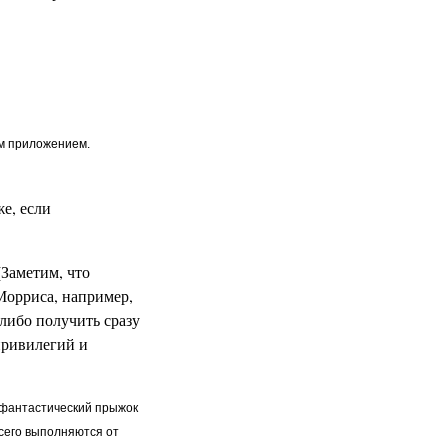
ым приложением.
же, если
 (Заметим, что
Морриса, например,
 либо получить сразу
привилегий и
й фантастический прыжок
сего выполняются от