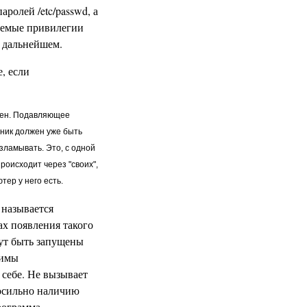
ролей /etc/passwd, а
лаемые привилегии
в дальнейшем.
е, если
анен. Подавляющее
ник должен уже быть
зламывать. Это, с одной
роисходит через "своих",
тер у него есть.
 называется
ах появления такого
ут быть запущены
димы
себе. Не вызывает
носильно наличию
рограмма,