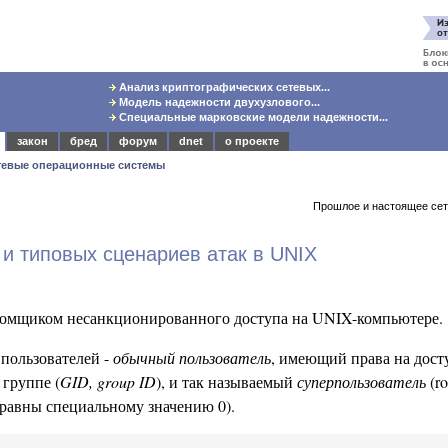
Анализ криптографических сетевых...
Модель надежности двухузлового...
Специальные марковские модели надежности...
закон
бред
форум
dnet
о проекте
тевые операционные системы
Прошлое и настоящее се
и типовых сценариев атак в UNIX
ломщиком несанкционированного доступа на UNIX-компьютере.
 пользователей -
обычный пользователь
, имеющий права на дост
 группе (
GID, group ID
), и так называемый
суперпользователь
(r
 равны специальному значению 0).