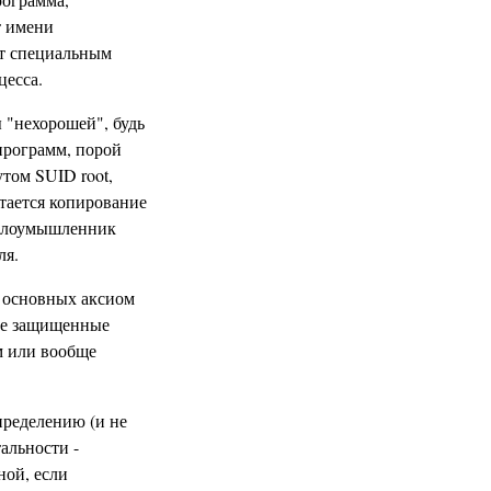
т имени
ает специальным
цесса.
 "нехорошей", будь
программ, порой
том SUID root,
итается копирование
, злоумышленник
ля.
з основных аксиом
гие защищенные
м или вообще
пределению (и не
альности -
ной, если