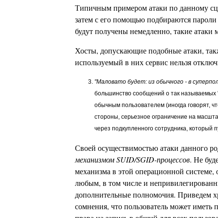
Типичным примером атаки по данному сцена
затем с его помощью подбираются пароли 
будут получены немедленно, такие атаки 
Хосты, допускающие подобные атаки, та
используемый в них сервис нельзя отклю
"Маловато будет: из обычного - в суперпо
большинство сообщений о так называемых "
обычным пользователем (иногда говорят, ч
стороны, серьезное ограничение на масшта
через подкупленного сотрудника, который п
Своей осуществимостью атаки данного ро
механизмом SUID/SGID-процессов
. Не бу
механизма в этой операционной системе,
любым, в том числе и непривилегирован
дополнительные полномочия. Приведем хр
сомнения, что пользователь может иметь
права на запись в общий для всех пользов