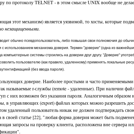
у по протоколу TELNET - в этом смысле UNIX вообще не делае
щая этот механизм) является уязвимой, то хосты, которые под
но незащищенными
.
зводит обычно псевдопользователь, либо повышая свои полномочия до обычн
 с использованием механизма доверия. Термин "доверие" (одна из важнейши
да компьютерные системы строились на доверии друг другу. "Доверие" употреб
позволить пользователю (как правило, удаленному) применять локальные рес
аутентификацией (без ввода пароля).
ользующих доверие. Наиболее простыми и часто применяемыми 
ак называемые r-службы (remote - удаленные). При наличии файло
ступ с них возможен без указания пароля. Аналогичным образом 
ы, в управляющих (export) файлах которых можно разрешить дос
этом удаленный пользователь никак не должен подтверждать сво
 в своей статье [22], "любая форма доверия может быть подмене
ающая запросы на проверку клиента, расположена вне сервера ил
ификации".