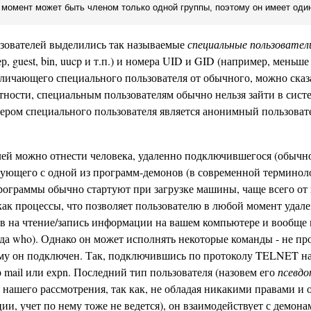
момент может быть членом только одной группы, поэтому он имеет один
зователей выделились так называемые
специальные пользовател
 guest, bin, uucp и т.п.) и номера UID и GID (например, меньше 
личающего специального пользователя от обычного, можно сказ
стности, специальным пользователям обычно нельзя зайти в сис
ером специального пользователя является анонимный пользова
лей можно отнести человека, удаленно подключившегося (обычн
ующего с одной из программ-демонов (в современной терминол
программы обычно стартуют при загрузке машины, чаще всего от
как процессы, что позволяет пользователю в любой момент удал
ав на чтение/запись информации на вашем компьютере и вообще 
а who). Однако он может исполнять некоторые команды - не п
ому он подключен. Так, подключившись по протоколу TELNET на
mail или ехрn. Последний тип пользователя (назовем его
псевдо
 нашего рассмотрения, так как, не обладая никакими правами и 
ции, учет по нему тоже не ведется), он взаимодействует с демона