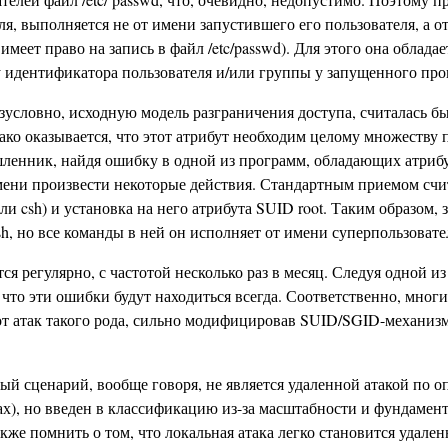
я, выполняется не от имени запустившего его пользователя, а о
имеет право на запись в файл /etc/passwd). Для этого она облад
идентификатора пользователя и/или группы у запущенного про
условно, исходную модель разграничения доступа, считалась бы
ако оказывается, что этот атрибут необходим целому множеству 
шленник, найдя ошибку в одной из программ, обладающих атрибу
 имени произвести некоторые действия. Стандартным приемом сч
ли csh) и установка на него атрибута SUID root. Таким образом
h, но все команды в ней он исполняет от имени суперпользовате
 регулярно, с частотой несколько раз в месяц. Следуя одной и
что эти ошибки будут находиться всегда. Соответственно, мно
 от атак такого рода, сильно модифицировав SUID/SGID-механиз
ый сценарий, вообще говоря, не является удаленной атакой по о
ах), но введен в классификацию из-за масштабности и фундамент
же помнить о том, что локальная атака легко становится удален