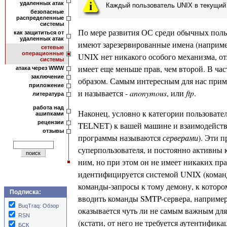
удаленных атак
Каждый пользователь UNIX в текущий 
безопасные
распределенные
системы
По мере развития ОС среди обычных поль
как защититься от
удаленных атак
имеют зарезервированные имена (например,
сетевые
операционные
UNIX нет никакого особого механизма, от
системы
имеет еще меньше прав, чем второй. В ча
атака через WWW
заключение
образом. Самым интересным для нас прим
приложение
и называется -
anonymous
, или
ftp
.
литература
работа над
Наконец, условно к категории пользовате
ашипками
рецензии
TELNET) к вашей машине и взаимодейств
отзывы
программы называются
серверами
). Эти 
суперпользователя, и постоянно активны 
ним, но при этом он не имеет никаких пр
идентифицируется системой UNIX (команд
команды-запросы к тому демону, к котор
Подписка:
вводить команды SMTP-сервера, например 
BuqTraq: Обзор
оказывается чуть ли не самым важным для
RSN
(кстати, от него не требуется аутентифика
БСК