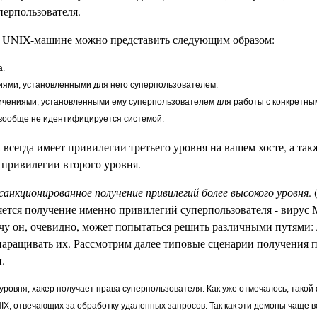
перпользователя.
на UNIX-машине можно представить следующим образом:
а.
иями, установленными для него суперпользователем.
ничениями, установленными ему суперпользователем для работы с конкретн
н вообще не идентифицируется системой.
 всегда имеет привилегии третьего уровня на вашем хосте, а так
 привилегии второго уровня.
санкционированное получение привилегий более высокого уровня
.
яется получение именно привилегий суперпользователя - вирус 
дачу он, очевидно, может попытаться решить различными путями:
наращивать их. Рассмотрим далее типовые сценарии получения 
.
о уровня, хакер получает права суперпользователя. Как уже отмечалось, тако
X, отвечающих за обработку удаленных запросов. Так как эти демоны чаще в