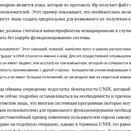
рию является атака, которая по протоколу tftp получает файл па
пользователей. Этот пример показывает, что необязательно же
могут лишь создать предпосылки для возможного их получения 
кже должны считаться
катастрофически незащищенными
в случа
чить без ущерба функционированию системы.
льзователи"
. Этот сценарий, пожалуй, наиболее прост и широко распростр
дырах" в UNIX относится именно к нему. Для его осуществления злоумышлен
то он имеет бюджет, или
account
) на том компьютере, который он собирается в
бность проникновения, с другой стороны - большинство утечек информации п
усть и не имеет больших полномочий, но уж входное имя на секретный компью
да обязаны очередному недостатку безопасности UNIX, который
дем сейчас подробно останавливаться на необходимости и причин
 отметим лишь, что многим системным программам (которые мог
ным пользователем) для правильного функционирования необхо
естоматийный пример изменения пользователем пароля самому 
 право на подобную операцию, однако в терминах UNIX это рав
ателей файл /etc/ passwd, что, очевидно, недопустимо. Поэтому п