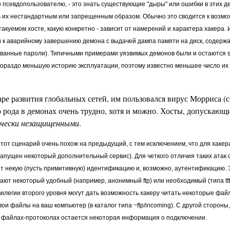
о псевдопользователю, - это знать существующие "дыры" или ошибки в этих д
ь их нестандартным или запрещенным образом. Обычно это сводится к возм
акуемом хосте, какую конкретно - зависит от намерений и характера хакера. 
 к аварийному завершению демона с выдачей дампа памяти на диск, содерж
анные пароли). Типичными примерами уязвимых демонов были и остаются sendm
 гораздо меньшую историю эксплуатации, поэтому известно меньшее число их 
ре развития глобальных сетей, им пользовался вирус Морриса (см
о рода в демонах очень трудно, хотя и можно. Хосты, допускающ
чески незащищенными
.
 Этот сценарий очень похож на предыдущий, с тем исключением, что для хаке
 запущен некоторый дополнительный сервис). Для четкого отличия таких атак 
ит некую (пусть примитивную) идентификацию и, возможно, аутентификацию. 
ют некоторый удобный (например, анонимный ftp) или необходимый (типа tf
вилегии второго уровня могут дать возможность хакеру читать некоторые фай
свои файлы на ваш компьютер (в каталог типа ~ftp/incoming). С другой стороны
о файлах-протоколах остается некоторая информация о подключении.