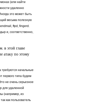
емонах (или найти
ожности удаленно
Иногда это может быть
ащий весьма полезную
ail, ftpd, fingerd.
дыр и, соответственно,
. в этой главе
ие атаку по этому
ра требуются начальные
от первого типа будем
Это не очень серьезное
tp для удаленной
лы (например, из
, так как пользователь