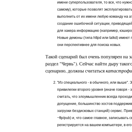
имени суперпользователя, то все, что нужн
самому), которые позволят эксплуатироват
выполнить от их имени любую команду на ат
создание ошибочной ситуации, приводящей
для хакера информацию (например, кэширов
Новые демоны (типа httpd или talkd) имеют
они перспективнее для поиска новых.
Такой сценарий был очень популярен на за
раздел "Червь"). Сейчас найти дыру таког
сценарию, должны считаться
катастрофи
"Из специального - в обычного, или выше".
привилегии второго уровня (иначе говоря -
считать, что злоумышленник всегда проход
допущение, большинство хостов поддержива
загрузки бездисковых станций) сервис. При
~ftp/pub) и, что самое главное, записывать 
регистрируется на вашем компьютере, в ег