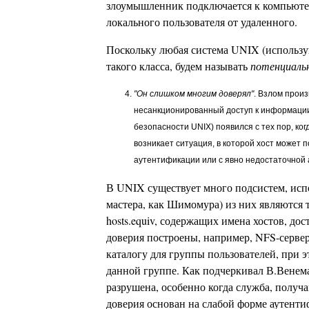
злоумышленник подключается к компьютер
локального пользователя от удаленного.
Поскольку любая система UNIX (использую
такого класса, будем называть
потенциаль
"Он слишком многим доверял"
. Взлом прои
несанкционированный доступ к информации
безопасности UNIX) появился с тех пор, ког
возникает ситуация, в которой хост может 
аутентификации или с явно недостаточной 
В UNIX существует много подсистем, исп
мастера, как Шимомура) из них являются т
hosts.equiv, содержащих имена хостов, до
доверия построены, например, NFS-сервер
каталогу для группы пользователей, при 
данной группе. Как подчеркивал В.Венема
разрушена, особенно когда служба, получ
доверия основан на слабой форме аутент