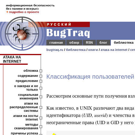
информационная безопасность
без паники и всерьез
подробно о проекте
главная
обзор
RSN
блог
библиотека
bugtraq.ru
/
библиотека
/
книги
/
атака на internet
/
се
АТАКА НА
INTERNET
обложка
Классификация пользователей 
содержание
предисловие
о хакерах и не
только
Рассмотрим основные пути получения вз
социальная
инженерия
атаки на
Как известно, в UNIX различают два вида
распределенные
системы
идентификатора (
UID, userid
) и членства в
атаки на хосты
internet
неограниченные права (UID и GID у него
методы
сканирования
причины успеха