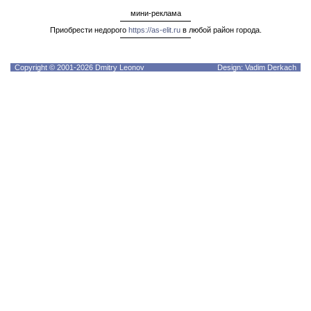
мини-реклама
Приобрести недорого
https://as-elit.ru
в любой район города.
Copyright © 2001-2026 Dmitry Leonov
Design: Vadim Derkach