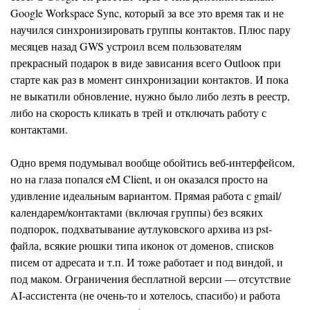
Google Workspace Sync, который за все это время так и не
научился синхронизировать группы контактов. Плюс пару
месяцев назад GWS устроил всем пользователям
прекрасный подарок в виде зависания всего Outlooк при
старте как раз в момент синхронизации контактов. И пока
не выкатили обновление, нужно было либо лезть в реестр,
либо на скорость кликать в трей и отключать работу с
контактами.
Одно время подумывал вообще обойтись веб-интерфейсом,
но на глаза попался eM Client, и он оказался просто на
удивление идеальным вариантом. Прямая работа с gmail/
календарем/контактами (включая группы) без всяких
подпорок, подхватывание аутлуковского архива из pst-
файла, всякие рюшки типа иконок от доменов, списков
писем от адресата и т.п. И тоже работает и под виндой, и
под маком. Ограничения бесплатной версии — отсутствие
AI-ассистента (не очень-то и хотелось, спасибо) и работа