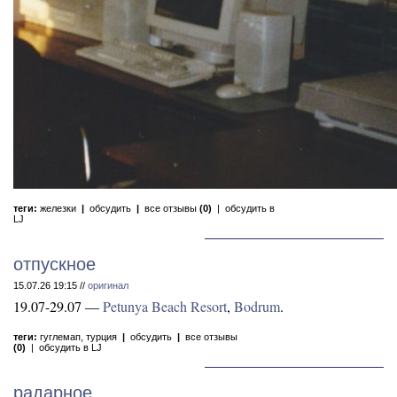
теги:
железки
|
обсудить
|
все отзывы
(0)
|
обсудить в
LJ
отпускное
15.07.26 19:15 //
оригинал
19.07-29.07 —
Petunya Beach Resort
,
Bodrum
.
теги:
гуглемап
,
турция
|
обсудить
|
все отзывы
(0)
|
обсудить в LJ
радарное