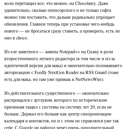
воли перетащил все, что можно, на Chocolatey. Даже
удивительно, сколько опенсорсного и не только софта
можно там поставить, что дальше радикально упрощает
обновления. Главное теперь при установке чего-нибудь
нового — не бросаться сразу ставить, а проверить, есть ли
оно в choco.
Из еле заметного — замена Notepad++ на Geany в роли
второстепенного легкого редактора (в том числе и из-за
идентичной версии для мака) и окончательно поломавшего
авторизацию с Feedly NextGen Reader на RSS Guard (тоже
есть для мака, но там уже привык к NetNewsWire).
Из действительного существенного — окончательно
распрощался с аутлуком, которого по историческим
причинам тащил с системы на систему лет 20, если не
больше. Держал его больше как центр синхронизации
календаря и контактов, но и с этим он справлялся уже так
себе. С Google он работал через очень дополнительный