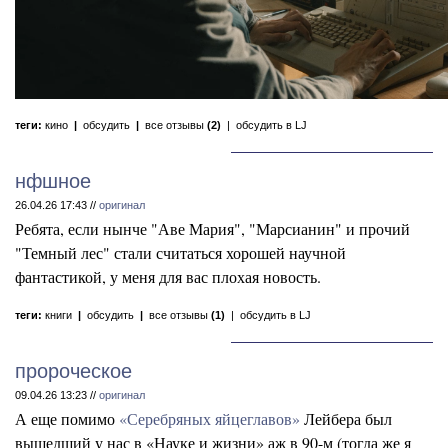
теги:
кино
|
обсудить
|
все отзывы
(2)
|
обсудить в LJ
нфшное
26.04.26 17:43 //
оригинал
Ребята, если нынче "Аве Мария", "Марсианин" и прочий
"Темный лес" стали считаться хорошей научной
фантастикой, у меня для вас плохая новость.
теги:
книги
|
обсудить
|
все отзывы
(1)
|
обсудить в LJ
пророческое
09.04.26 13:23 //
оригинал
А еще помимо
«Серебряных яйцеглавов»
Лейбера был
вышедший у нас в «Науке и жизни» аж в 90-м (тогда же я