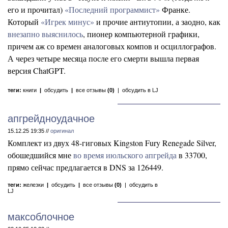
его и прочитал)
«Последний программист»
Франке.
Который
«Игрек минус»
и прочие антиутопии, а заодно, как
внезапно выяснилось
, пионер компьютерной графики,
причем аж со времен аналоговых компов и осциллографов.
А через четыре месяца после его смерти вышла первая
версия ChatGPT.
теги:
книги
|
обсудить
|
все отзывы
(0)
|
обсудить в LJ
апгрейдноудачное
15.12.25 19:35 //
оригинал
Комплект из двух 48-гиговых Kingston Fury Renegade Silver,
обошедшийся мне
во время июльского апгрейда
в 33700,
прямо сейчас предлагается в DNS за 126449.
теги:
железки
|
обсудить
|
все отзывы
(0)
|
обсудить в
LJ
максоблочное