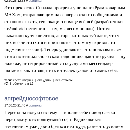
02.10.25 12:33 //
оригинал
Это прекрасно. Сначала прогрели уши паникёрам коварным
MAXом, отправляющим на сервер фотки с сообщениями и,
страшно сказать, геолокацию и ваще всё-всё (разработчики
ios/android-песочниц — ну, мы лесом пошли). Потом
выкатили кучу клиентов, авторы которых зуб дают, что у
них всё чисто (хотя и признаются, что могут кривовато
подменять сессию). Теперь удивляются, что пользователям
этого потенциального скам-гадюшника дают по рукам — ну
надо же, интегрированный с госуслугами мессенджер
пытается как-то защитить интеллектуалов от самих себя.
теги:
софт
,
клоуны
|
обсудить
|
все отзывы
(0)
|
обсудить в LJ
апгрейднософтовое
17.08.25 21:48 //
оригинал
Переезд на новую систему — вполне себе повод слегка
перетряхнуть используемый софт. Радикальным
изменениям уже давно браться неоткуда, разве что усилием