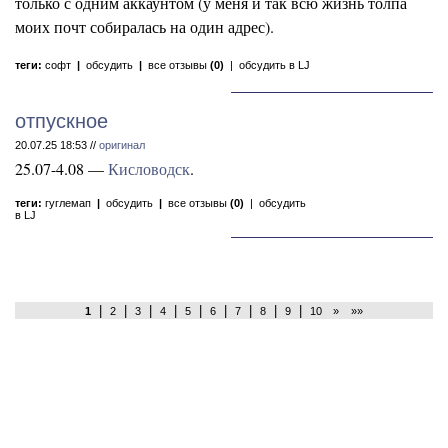
только с одним аккаунтом (у меня и так всю жизнь толпа
моих почт собиралась на один адрес).
теги:
софт
|
обсудить
|
все отзывы
(0)
|
обсудить в LJ
отпускное
20.07.25 18:53 //
оригинал
25.07-4.08 —
Кисловодск
.
теги:
гуглемап
|
обсудить
|
все отзывы
(0)
|
обсудить
в LJ
|
|
|
|
|
|
|
|
|
1
2
3
4
5
6
7
8
9
10
»
»»