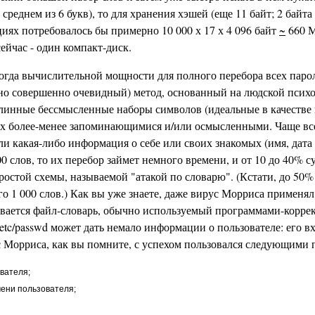
в среднем из 6 букв), то для хранения хэшей (еще 11 байт; 2 байт
циях потребовалось бы примерно 10 000 х 17 х 4 096 байт
~
660 М
сейчас - один компакт-диск.
когда вычислительной мощности для полного перебора всех парол
но совершенно очевидный) метод, основанный на людской психо
 длинные бессмысленные наборы символов (идеальные в качестве 
их более-менее запоминающимися и/или осмысленными. Чаще все
и какая-либо информация о себе или своих знакомых (имя, дата 
00 слов, то их перебор займет немного времени, и от 10 до 40%
остой схемы, называемой "атакой по словарю". (Кстати, до 50%
о 1 000 слов.) Как вы уже знаете, даже вирус Морриса применял
ывается файл-словарь, обычно используемый программами-корре
/etc/passwd может дать немало информации о пользователе: его в
 Морриса, как вы помните, с успехом пользовался следующими
вателя;
мени пользователя;