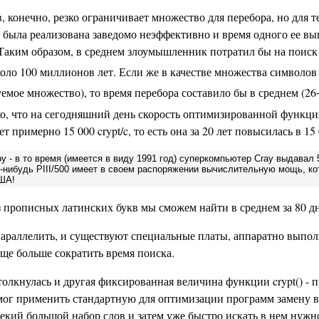
 конечно, резко ограничивает множество для перебора, но для т
() была реализована заведомо неэффективно и время одного ее в
Таким образом, в среднем злоумышленник потратил бы на поиск
оло 100 миллионов лет. Если же в качестве множества символов
емое множество), то время перебора составило бы в среднем (26
ко, что на сегодняшний день скорость оптимизированной функции
примерно 15 000 crypt/c, то есть она за 20 лет повысилась в 15 
 - в то время (имеется в виду 1991 год) суперкомпьютер Cray выдавал 50
-нибудь РIII/500 имеет в своем распоряжении вычислительную мощь, кот
США!
из прописных латинских букв мы сможем найти в среднем за 80 д
спараллелить, и существуют специальные платы, аппаратно вып
е больше сократить время поиска.
лкнулась и другая фиксированная величина функции crypt() - п
 мог применить стандартную для оптимизации программ замену вр
некий большой набор слов и затем уже быстро искать в нем нужн