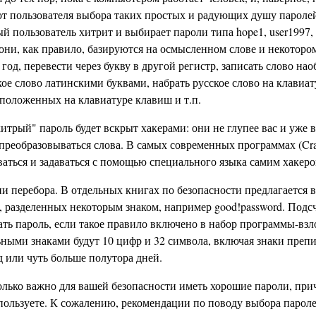
от пользователя выбора таких простых и радующих душу паролей
пользователь хитрит и выбирает пароли типа hope1, user1997, 
 все они, как правило, базируются на осмысленном слове и некотор
год, перевести через букву в другой регистр, записать слово нао
кое слово латинскими буквами, набрать русское слово на клавиат
сположенных на клавиатуре клавиш и т.п.
хитрый" пароль будет вскрыт хакерами: они не глупее вас и уже 
преобразовываться слова. В самых современных программах (Crac
ваться и задаваться с помощью специального языка самим хакеро
 перебора. В отдельных книгах по безопасности предлагается в
 разделенных некоторым знаком, например good!password. Подсч
ать пароль, если такое правило включено в набор программы-вз
ьными знаками будут 10 цифр и 32 символа, включая знаки препи
нд или чуть больше полутора дней.
колько важно для вашей безопасности иметь хорошие пароли, при
пользуете. К сожалению, рекомендации по поводу выбора пароле