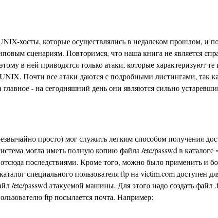
UNIX-хосты, которые осуществлялись в недалеком прошлом, и п
повым сценариям. Повторимся, что наша книга не является спр
этому в ней приводятся только атаки, которые характеризуют те
NIX. Почти все атаки даются с подробными листингами, так к
], а главное - на сегодняшний день они являются сильно устаревш
езвычайно просто) мог служить легким способом получения дост
тема могла иметь полную копию файла /etc/passwd в каталоге ~f
отсюда последствиями. Кроме того, можно было применить и б
талог специального пользователя ftp на victim.com доступен дл
айл /etc/passwd атакуемой машины. Для этого надо создать файл 
пользователю ftp посылается почта. Например: