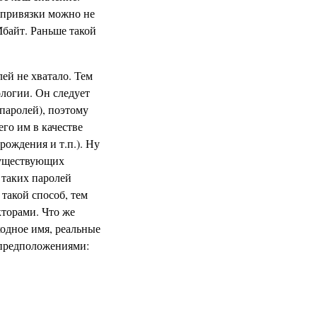
а привязки можно не
байт. Раньше такой
ей не хватало. Тем
логии. Он следует
паролей), поэтому
го им в качестве
рождения и т.п.). Ну
 существующих
 таких паролей
 такой способ, тем
кторами. Что же
ходное имя, реальные
 предположениями: