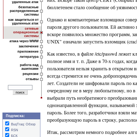
удаленных атак
бюллетенем стало сообщение об уязвимост
безопасные
распределенные
системы
Однако и компьютерные взломщики соверш
как защититься от
удаленных атак
пароля другого пользователя. Ей активно 
сетевые
операционные
вскоре появилось множество программ, з
системы
UNIX" означали запустить взломщик (crack
атака через WWW
заключение
приложение
Как известно, в файле /etc/passwd лежит 
литература
полное имя и т. п. Даже в 70-х годах, ко
работа над
пользователя нельзя хранить в открытом в
ашипками
рецензии
всегда стремится не очень добропорядочны
отзывы
лет. Создатели не шифровали пароль по ка
очередному не в меру любопытному, но в
выбрали путь необратимого преобразовани
однонаправленной функции, называемой х
пароль. Более того, разработчики взяли м
Подписка:
преобразующую пароль в строку, располож
BuqTraq: Обзор
RSN
Итак, рассмотрим немного подробнее алго
БСК