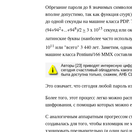
Обрезание пароля до 8 значимых символов,
вполне допустимо, так как функция crypt
до одной секунды на машине класса PDP. 
2
8
15
(94+94
+...+94
)/2
~
3 x 10
секунд или ок
латинские буквы (наиболее часто использу
11
10
или "всего" 3 440 лет. Заметим, одна
машине класса Pentium/166 ММХ составляет 
Авторы [23] приводят интересную цифру
сегодня счастливый обладатель какого
была доступна только, скажем, АНБ 
Это означает, что сегодня любой пароль 
Более того, этот процесс легко можно ра
шифрования, с помощью которых можно ещ
С аналогичным аппаратным прогрессом сто
создавалась для того, чтобы взломщик не
хэшировать предварительно (и один раз) 