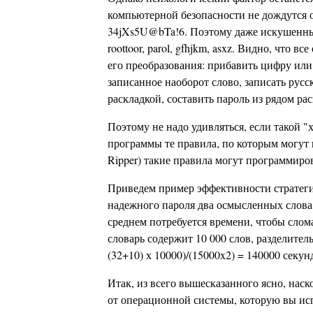
компьютерной безопасности не дождутся 
34jXs5U@bTa!6. Поэтому даже искушенный 
roottoor, parol, gfhjkm, asxz. Видно, что
его преобразования: прибавить цифру или 
записанное наоборот слово, записать русс
раскладкой, составить пароль из рядом ра
Поэтому не надо удивляться, если такой "
программы те правила, по которым могут 
Ripper) такие правила могут программиро
Приведем пример эффективности стратегии
надежного пароля два осмысленных слова,
среднем потребуется времени, чтобы слом
словарь содержит 10 000 слов, разделител
(32+10) х 10000)/(15000x2) = 140000 секу
Итак, из всего вышесказанного ясно, нас
от операционной системы, которую вы ис