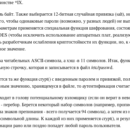
инстве *IХ.
ь байт. Также выбирается 12-битная случайная привязка (salt), 
о, чтобы одинаковые пароли (возможно, у разных людей) не вы
раметрам применяется специальная функция шифрования, состоя
DES (чтобы исключить использование аппаратных плат, реализ
ь разработчикам ослабления криптостойкости их функции, но, к 
ное значение.
ва читабельных ASCII-символа, а хэш -в 11 символов. Итак, функ
льную строчку, которая и записывается в файл /etc/passwd.
тся та же функция crypt() с введенным паролем и привязкой, по
равным значению, хранящемуся в файле, то аутентификация считае
иходит в голову потенциальному взломщику (если он верит в не
, - перебор. Берется некоторый набор символов (например, проп
знаков препинания - всего получается 94 символа), а затем из 
символьной длины. К каждой из них применяется crypt(), и резул
нации рано или поздно попадет любой пароль пользователя.