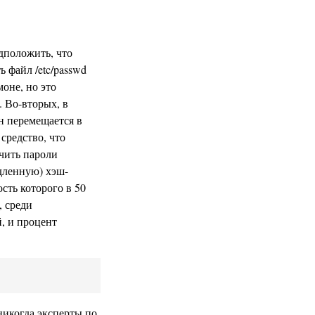
едположить, что
 файл /etc/passwd
моне, но это
. Во-вторых, в
н перемещается в
средство, что
учить пароли
едленную) хэш-
сть которого в 50
, среди
, и процент
никогда эксперты по