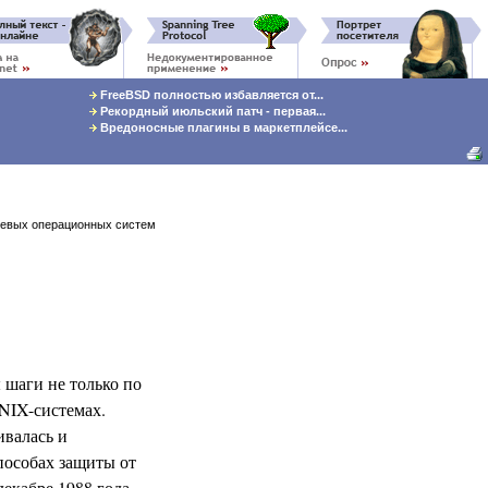
FreeBSD полностью избавляется от...
Рекордный июльский патч - первая...
Вредоносные плагины в маркетплейсе...
тевых операционных систем
 шаги не только по
NIX-системах.
ивалась и
пособах защиты от
декабре 1988 года