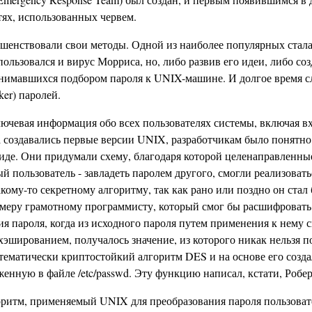
ях, использованных червем.
енствовали свои методы. Одной из наиболее популярных стала
пользовался и вирус Морриса, но, либо развив его идеи, либо со
анимавшихся подбором пароля к UNIX-машине. И долгое время с
er) паролей.
ключевая информация обо всех пользователях системы, включая вх
гда создавались первые версии UNIX, разработчикам было понятно
иде. Они придумали схему, благодаря которой целенаправленные 
й пользователь - завладеть паролем другого, смогли реализовать
кому-то секретному алгоритму, так как рано или поздно он стал
 меру грамотному программисту, который смог бы расшифровать
я пароля, когда из исходного пароля путем применения к нему 
эшированием, получалось значение, из которого никак нельзя 
атематически криптостойкий алгоритм DES и на основе его созда
енную в файле /etc/passwd. Эту функцию написал, кстати, Робе
ритм, применяемый UNIX для преобразования пароля пользовате