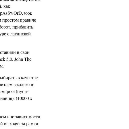
, как
pAsSwOrD, toor,
ом простом правиле
борот, прибавить
уре с латинской
вставили в свои
k 5.0, John The
м.
ыбирать в качестве
итаем, сколько в
ломщика (пусть
нания): (10000 х
чем вне зависимости
й выходят за рамки