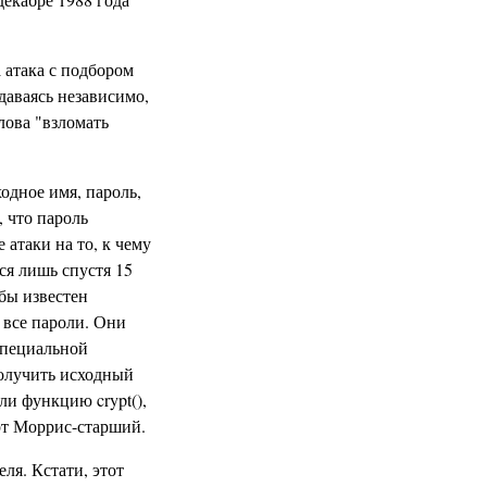
 атака с подбором
здаваясь независимо,
лова "взломать
одное имя, пароль,
, что пароль
атаки на то, к чему
ся лишь спустя 15
 бы известен
 все пароли. Они
специальной
получить исходный
ли функцию crypt(),
рт Моррис-старший.
ля. Кстати, этот