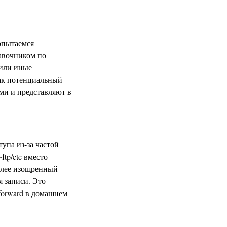
опытаемся
авочником по
 или иные
ак потенциальный
ими и представляют в
упа из-за частой
tp/etc вместо
олее изощренный
я записи. Это
.forward в домашнем