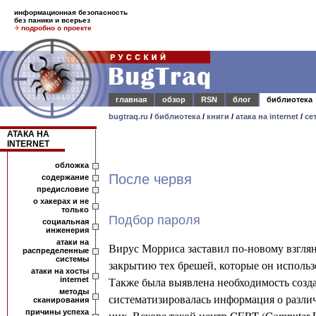
информационная безопасность
без паники и всерьез
подробно о проекте
главная
обзор
RSN
блог
библиотека
bugtraq.ru
/
библиотека
/
книги
/
атака на internet
/
се
АТАКА НА
INTERNET
обложка
После червя
содержание
предисловие
о хакерах и не
только
Подбор пароля
социальная
инженерия
атаки на
Вирус Морриса заставил по-новому взгля
распределенные
системы
закрытию тех брешей, которые он использ
атаки на хосты
Также была выявлена необходимость созда
internet
методы
систематизировалась информация о разли
сканирования
причины успеха
них. Вскоре такой центр CERT (Computer 