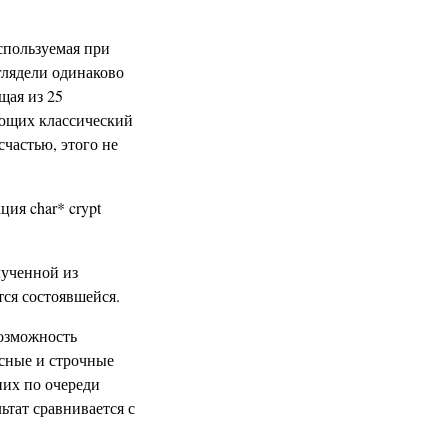
используемая при
глядели одинаково
щая из 25
ующих классический
счастью, этого не
ция char* crypt
лученной из
тся состоявшейся.
возможность
исные и строчные
них по очереди
ьтат сравнивается с