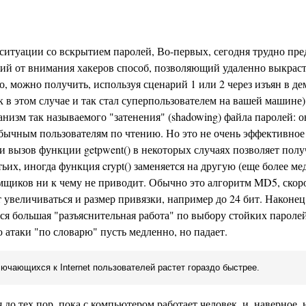
 ситуации со вскрытием паролей, Во-первых, сегодня трудно пр
ий от внимания хакеров способ, позволяющий удаленно выкрасть
о, можно получить, используя сценарий 1 или 2 через изъян в де
в этом случае и так стал суперпользователем на вашей машине)
изм так называемого "затенения" (shadowing) файла паролей: о
бычным пользователям по чтению. Но это не очень эффективное 
 и вызов функции getpwent() в некоторых случаях позволяет пол
тьих, иногда функция crypt() заменяется на другую (еще более м
щиков ни к чему не приводит. Обычно это алгоритм MD5, скоро
т увеличиваться и размер привязки, например до 24 бит. Наконец
ся большая "разъяснительная работа" по выбору стойких паролей
атаки "по словарю" пусть медленно, но падает.
ючающихся к Internet пользователей растет гораздо быстрее.
до тех пор, пока с компьютером работает человек, и, наверное, 