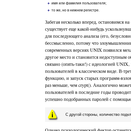
имя или фамилия пользователя;
то же, но в нижнем регистре.
Забегая несколько вперед, остановимся на
существует еще какой-нибудь ускользнувш
для последующего анализа (его, безусловн
бессмысленно, потому что злоумышленник 
современных версиях UNIX появился механ
другое место и становится недоступным о
связано (опять-таки!) с идеологией UNIX,
пользователей в классическом виде. В-тре
функцию, и запуск старых программ-взлом
раз меньше, чем crypt(). Аналогично може
пользователей в последние годы проводит
успешно подобранных паролей с помощью 
С другой стороны, количество подкл
Однако психологический фактор останется 