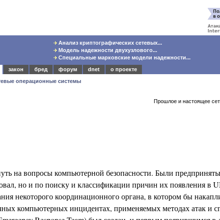
Анализ криптографических сетевых...
Модель надежности двухузлового...
Специальные марковские модели надежности...
закон
бред
форум
dnet
о проекте
тевые операционные системы
Прошлое и настоящее се
нуть на вопросы компьютерной безопасности. Были предприняты
овал, но и по поиску и классификации причин их появления в U
ния некоторого координационного органа, в котором бы накапл
чных компьютерных инцидентах, применяемых методах атак и с
Emergency Response Team) был создан, и первым появившимся в 