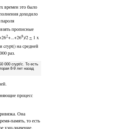
ех времен это было
ыполнения доходило
 пароля
 взять прописные
2
8
+26
+...+26
)/2
~
1 x
 crypt() на средней
000 раз.
 000 crypt/c. То есть
орая 8-9 лет назад
ней.
олняющие процесс
ривязка. Она
емя-память, то есть
ое хэш-значение.