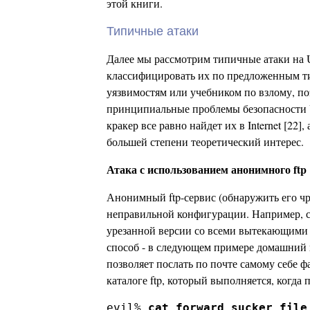
этой книги.
Типичные атаки
Далее мы рассмотрим типичные атаки на 
классифицировать их по предложенным ти
уязвимостям или учебником по взлому, по
принципиальные проблемы безопасности U
кракер все равно найдет их в Internet [22
большей степени теоретический интерес.
Атака с использованием анонимного ftp
Анонимный ftp-сервис (обнаружить его чр
неправильной конфигурации. Например, сис
урезанной версии со всеми вытекающими 
способ - в следующем примере домашний ка
позволяет послать по почте самому себе ф
каталоге ftp, который выполняется, когда 
evil% 
cat forward_sucker_file