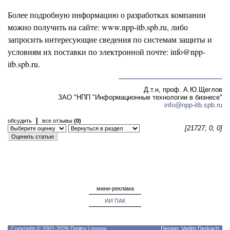
Более подробную информацию о разработках компании
можно получить на сайте: www.npp-itb.spb.ru, либо
запросить интересующие сведения по системам защиты и
условиям их поставки по электронной почте: info@npp-
itb.spb.ru.
Д.т.н, проф. А.Ю.Щеглов
ЗАО "НПП "Информационные технологии в бизнесе"
info@npp-itb.spb.ru
|
обсудить
все отзывы
(0)
[21727; 0; 0]
мини-реклама
ИИ ПАК
Copyright © 2001-2026 Dmitry Leonov
Design: Vadim Derkach