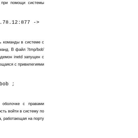
а при помощи системы
.78.12:877 ->
ть команды в системе с
анд. В файл '/tmp/bob'
рдемон inetd запущен с
яющаяся с привилегиями
bob ;
 оболочке с правами
сть войти в систему по
а, работающая на порту