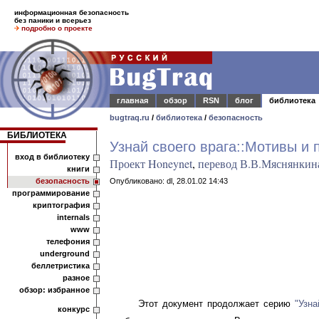
информационная безопасность
без паники и всерьез
подробно о проекте
главная
обзор
RSN
блог
библиотека
bugtraq.ru
/
библиотека
/
безопасность
БИБЛИОТЕКА
Узнай своего врага::Мотивы и
вход в библиотеку
Проект Honeynet
,
перевод В.В.Мяснянкин
книги
безопасность
Опубликовано: dl, 28.01.02 14:43
программирование
криптография
internals
www
телефония
underground
беллетристика
разное
обзор: избранное
Этот документ продолжает серию
"Узна
конкурс