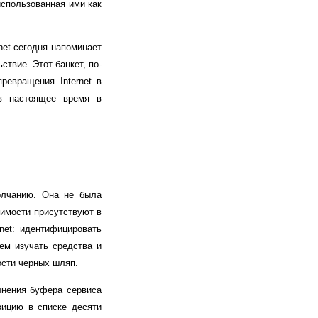
использованная ими как
net сегодня напоминает
твие. Этот банкет, по-
ревращения Internet в
 в настоящее время в
молчанию. Она не была
вимости присутствуют в
net: идентифицировать
ем изучать средства и
ости черных шляп.
лнения буфера сервиса
зицию в списке десяти