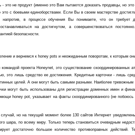
- это не продукт (именно это Вам пытаются доказать продавцы, но это н
ю это с боевыми единоборствами. Если Вы в своем мастерстве достигли
и; напротив, в процессе обучения Вы понимаете, что он требует д
станавливаться на достигнутом, а совершенствоваться постоянно
антией безопасности.
ление и вернемся к honey pots и неожиданным поворотам, к которым они
 командой проекта Honeynet, это существование скоординированных ат
ью, это лишь средство ее достижения. Кредитные карточки - лишь сре
стинных целей. А они могут быть самыми разными. Наиболее тревожным
очки могут быть использованы для регистрации доменных имен и фина
мощи honey pot, указывает на факты скоординированного (не побоюсь
й случай, но на текущий момент более 130 сайтов Интернет уведомлен
ого шара, по всему миру. Только теперь становиться очевидным недос
ирует достаточно большое количество противоправных действий. Т