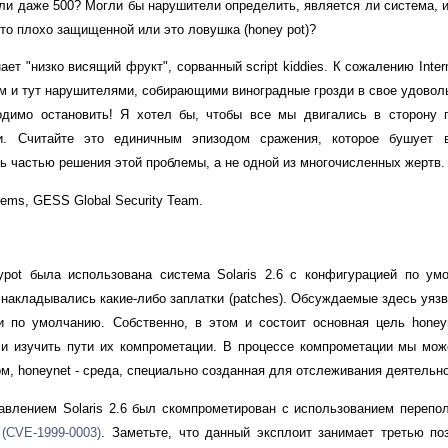
или даже 500? Могли бы нарушители определить, является ли система, 
то плохо защищенной или это ловушка (honey pot)?
ет "низко висящий фрукт", сорванный script kiddies. К сожалению Inter
 и тут нарушителями, собирающими виноградные грозди в свое удовольс
одимо остановить! Я хотел бы, чтобы все мы двигались в сторону п
и. Считайте это единичным эпизодом сражения, которое бушует
ать частью решения этой проблемы, а не одной из многочисленных жертв.
tems, GESS Global Security Team.
ypot была использована система Solaris 2.6 с конфигурацией по у
 накладывались какие-либо заплатки (patches). Обсуждаемые здесь уяз
ми по умолчанию. Собственно, в этом и состоит основная цель honey
и изучить пути их компрометации. В процессе компрометации мы мож
м, honeynet - среда, специально созданная для отслеживания деятельн
равлением Solaris 2.6 был скомпрометирован с использованием перепо
k
(CVE-1999-0003)
. Заметьте, что данный эксплоит занимает третью по