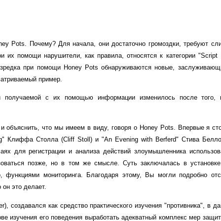
ney Pots. Почему? Для начала, они достаточно громоздки, требуют сл
 их помощи нарушители, как правила, относятся к категории "Script 
Изредка при помощи Honey Pots обнаруживаются новые, заслуживающ
матриваемый пример.
и получаемой с их помощью информации изменилось после того, 
и объяснить, что мы имеем в виду, говоря о Honey Pots. Впервые я ст
" Клиффа Столла (Cliff Stoll) и "An Evening with Berferd" Стива Бел
лучаях для регистрации и анализа действий злоумышленника использова
ьзоваться позже, но в том же смысле. Суть заключалась в установк
, функциями мониторинга. Благодаря этому, Вы могли подробно от
 он это делает.
r), создавался как средство практического изучения "противника", в да
ве изучения его поведения выработать адекватный комплекс мер защиты