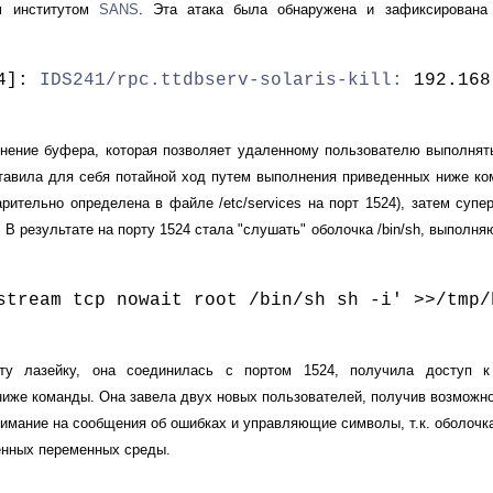
ом институтом
SANS
. Эта атака была обнаружена и зафиксирован
94]:
IDS241/rpc.ttdbserv-solaris-kill:
192.168
полнение буфера, которая позволяет удаленному пользователю выполня
авила для себя потайной ход путем выполнения приведенных ниже ком
рительно определена в файле /etc/services на порт 1524), затем супе
. В результате на порту 1524 стала "слушать" оболочка /bin/sh, выполн
stream tcp nowait root /bin/sh sh -i' >>/tmp/
ту лазейку, она соединилась с портом 1524, получила доступ к
иже команды. Она завела двух новых пользователей, получив возможно
нимание на сообщения об ошибках и управляющие символы, т.к. оболочк
енных переменных среды.