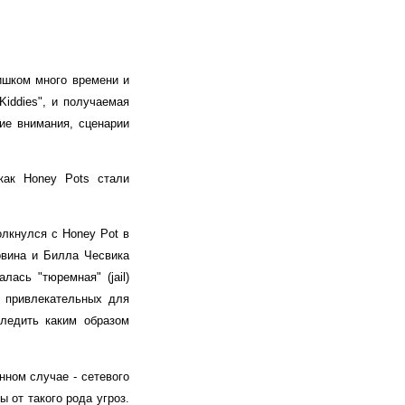
ишком много времени и
Kiddies", и получаемая
ие внимания, сценарии
как Honey Pots стали
олкнулся с Honey Pot в
ловина и Билла Чесвика
лась "тюремная" (jail)
е привлекательных для
следить каким образом
нном случае - сетевого
 от такого рода угроз.