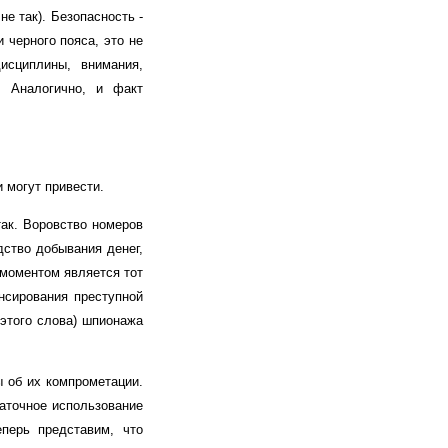
е так). Безопасность -
 черного пояса, это не
исциплины, внимания,
. Аналогично, и факт
 могут привести.
ак. Воровство номеров
дство добывания денег,
 моментом является тот
нсирования преступной
 этого слова) шпионажа
ы об их компрометации.
таточное использование
еперь представим, что