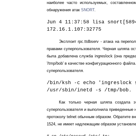
наиболее часто используемых, составленн
обнаружения атак
SNORT
.
Jun 4 11:37:58 lisa snort[58
172.16.1.107:32775
Эксплоит rpc.ttdbserv - атака на пере
правами суперпользователя. Черная шляпа ост
была добавлена служба ingreslock (она предва
'/tmp/bob' в качестве конфигурационного файла
суперпользователя.
/bin/ksh -c echo 'ingreslock 
/usr/sbin/inetd -s /tmp/bob.
Как только черная шляпа создала э
суперпользователя и выполнила приведенные н
протоколу telnet обычным образом. Обратите в
1524, не имеет надлежащим образом установл