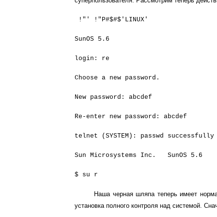
суперпользователя. Рассмотрим теперь действ
!"' !"P#$#$'LINUX'
SunOS 5.6
login: re
Choose a new password.
New password: abcdef
Re-enter new password: abcdef
telnet (SYSTEM): passwd successfully
Sun Microsystems Inc. SunOS 5.6
$ su r
Наша черная шляпа теперь имеет нормал
установка полного контроля над системой. Снач