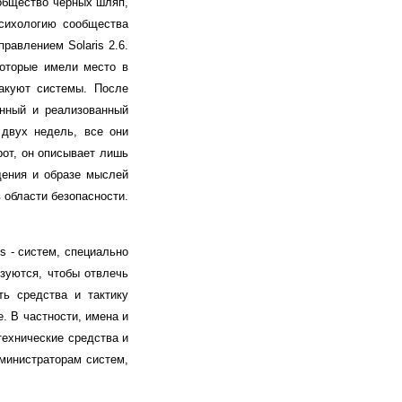
ообщество черных шляп,
психологию сообщества
равлением Solaris 2.6.
которые имели место в
такуют системы. После
анный и реализованный
 двух недель, все они
рот, он описывает лишь
дения и образе мыслей
 области безопасности.
ts - систем, специально
зуются, чтобы отвлечь
ть средства и тактику
. В частности, имена и
технические средства и
дминистраторам систем,