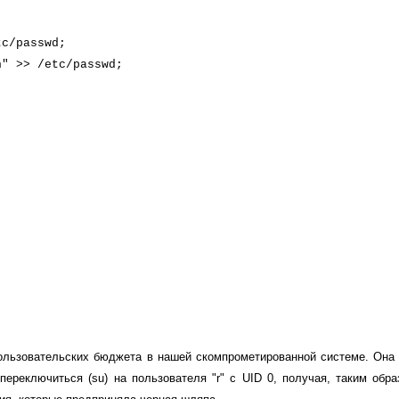
tc/passwd;
h" >> /etc/passwd;
;
;
ользовательских бюджета в нашей скомпрометированной системе. Она 
м переключиться (su) на пользователя "r" с UID 0, получая, таким обр