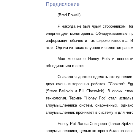
Предисловие
(Brad Powell)
Я никогда не был ярым сторонником Ho
энергии для мониторинга. Обнаруживаемые при
информация обычно и так широко известна. 
атак. Одним из таких случаев и является расс
Мое мнение о Honey Pots и ценност
объединяться в сети.
Сначала я должен сделать отступление 
двух очень интересных работах: "Cookoo's Egg
(Steve Bellovin и Bill Cheswick). В обоих с
технология. Термин "Honey Pot" стал испол
злоумышленника систем, снабженных, однако
злоумышленник проникает в систему и для чего
Honey Pot Лэнса Спицнера (Lance Spitzne
злоумышленника, целью которого было на осно