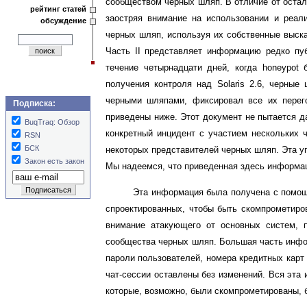
сообществом черных шляп. В отличие от остал
рейтинг статей
заостряя внимание на использовании и реал
обсуждение
черных шляп, используя их собственные выска
Часть II представляет информацию редко пу
течение четырнадцати дней, когда honeypot
получения контроля над Solaris 2.6, черные
черными шляпами, фиксировал все их перего
Подписка:
приведены ниже. Этот документ не пытается д
BuqTraq: Обзор
конкретный инцидент с участием нескольких 
RSN
БСК
некоторых представителей черных шляп. Эта уг
Закон есть закон
Мы надеемся, что приведенная здесь информац
Эта информация была получена с пом
спроектированных, чтобы быть скомпрометиро
внимание атакующего от основных систем, п
сообщества черных шляп. Большая часть инфор
пароли пользователей, номера кредитных карт
чат-сессии оставлены без изменений. Вся эта
которые, возможно, были скомпрометированы, 