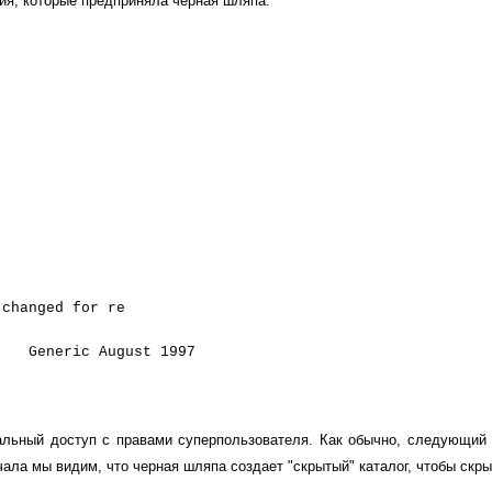
ия, которые предприняла черная шляпа.
 changed for re
 Generic August 1997
ьный доступ с правами суперпользователя. Как обычно, следующий шаг
ала мы видим, что черная шляпа создает "скрытый" каталог, чтобы скрыть