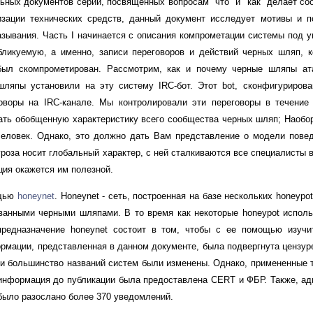
ьных документов серии, посвященных вопросам "что" и "как" делает с
изации технических средств, данный документ исследует мотивы и 
зывания. Часть I начинается с описания компрометации системы под уп
бликуемую, а именно, записи переговоров и действий черных шляп, 
 был скомпрометирован. Рассмотрим, как и почему черные шляпы а
 шляпы установили на эту систему IRC-бот. Этот bot, сконфигуриров
воры на IRC-канале. Мы контролировали эти переговоры в течение
ать обобщенную характеристику всего сообщества черных шляп; Наобо
человек. Однако, это должно дать Вам представление о модели пове
роза носит глобальный характер, с ней сталкиваются все специалисты в
ия окажется им полезной.
ощью
honeynet
. Honeynet - сеть, построенная на базе нескольких honeypo
ванными черными шляпами. В то время как некоторые honeypot исполь
редназначение honeynet состоит в том, чтобы с ее помощью изучи
мации, представленная в данном документе, была подвергнута цензуре
 и большинство названий систем были изменены. Однако, примененные 
 информация до публикации была предоставлена CERT и ФБР. Также, а
было разослано более 370 уведомлений.