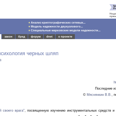
Анализ криптографических сетевых...
Модель надежности двухузлового...
Специальные марковские модели надежности...
закон
бред
форум
dnet
о проекте
 психология черных шляп
а
h
Последние и
©
Мяснянкин В.В.
, 
й своего врага"
, посвященную изучению инструментальных средств и 