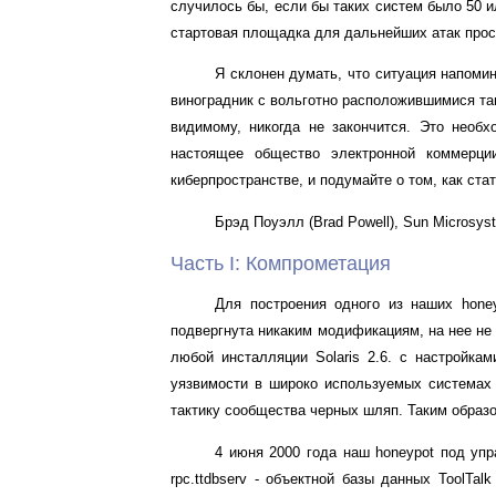
случилось бы, если бы таких систем было 50 
стартовая площадка для дальнейших атак прос
Я склонен думать, что ситуация напомина
виноградник с вольготно расположившимися там
видимому, никогда не закончится. Это необх
настоящее общество электронной коммерци
киберпространстве, и подумайте о том, как ст
Брэд Поуэлл (Brad Powell), Sun Microsys
Часть I: Компрометация
Для построения одного из наших hone
подвергнута никаким модификациям, на нее не
любой инсталляции Solaris 2.6. с настройка
уязвимости в широко используемых системах 
тактику сообщества черных шляп. Таким образо
4 июня 2000 года наш honeypot под уп
rpc.ttdbserv - объектной базы данных ToolTal