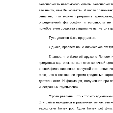
Безопасность невозможно купить. Безопасность 
это нечто, чем Вы -живете-. Я часто сравнива
означает, что можно прекратить тренировк
определенной философии и готовности не о
приобретения средства защиты не является гар
Путь должен быть продолжен.
Однако, прервем наше лирическое отступ
Главное, что было обнаружено Лэнсом и
кредитных карточек не является конечной цел
способ финансирования за чужой счет своих и
факт, что в настоящее время кредитные карт
деятельности. Информация, полученная при по
иностранных группировок.
Угроза реальна. Это - только единичны
Эти сайты находятся в различных точках земн
технологии honey pot. Один honey pot фикс