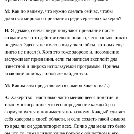
M:
Как по-вашему, что нужно сделать сейчас, чтобы
добиться мирового признания среди серьезных хакеров?
H:
Я думаю, сейчас люди получают признание после
создания чего-то действительно нового, чего раньше никто
не делал. Здесь я не имею в виду эксплойты, которых еще
никто не писал :). Хотя это тоже здорово и, несомненно,
заслуживает признания, если ты написал эксплойт для
известной и широко используемой программы. Причем
юзающий ошибку, тобой же найденную.
M:
Каким вам представляется символ хакерства? :)
A:
Хакерство - настолько часто меняющееся понятие, и
такое многогранное, что его определение каждый раз
формулируется и понимается по-разному. Каждый считает
себя хакером в своей области, и если создать такой символ,
то вряд ли он удовлетворит всех. Лично для меня это было
бы что-то, символизирующее борьбу с обществом и его