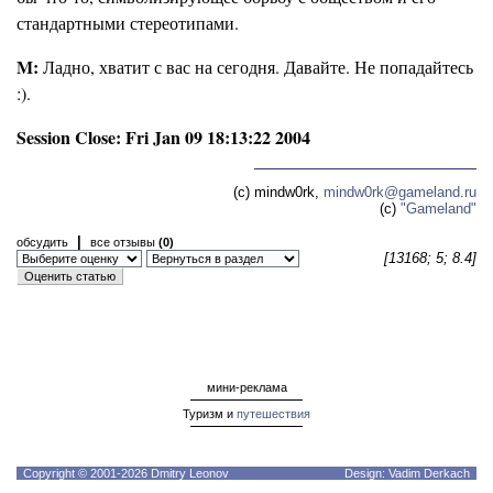
стандартными стереотипами.
M:
Ладно, хватит с вас на сегодня. Давайте. Не попадайтесь
:).
Session Close: Fri Jan 09 18:13:22 2004
(c) mindw0rk,
mindw0rk@gameland.ru
(c)
"Gameland"
|
обсудить
все отзывы
(0)
[13168; 5; 8.4]
мини-реклама
Туризм и
путешествия
Copyright © 2001-2026 Dmitry Leonov
Design: Vadim Derkach