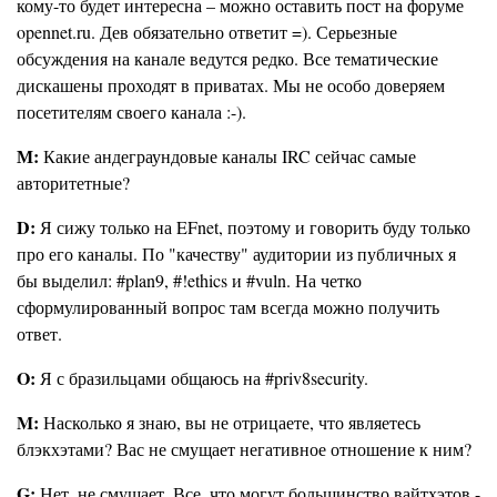
кому-то будет интересна – можно оставить пост на форуме
opennet.ru. Дев обязательно ответит =). Серьезные
обсуждения на канале ведутся редко. Все тематические
дискашены проходят в приватах. Мы не особо доверяем
посетителям своего канала :-).
М:
Какие андеграундовые каналы IRC сейчас самые
авторитетные?
D:
Я сижу только на EFnet, поэтому и говорить буду только
про его каналы. По "качеству" аудитории из публичных я
бы выделил: #plan9, #!ethics и #vuln. На четко
сформулированный вопрос там всегда можно получить
ответ.
O:
Я с бразильцами общаюсь на #priv8security.
M:
Насколько я знаю, вы не отрицаете, что являетесь
блэкхэтами? Вас не смущает негативное отношение к ним?
G:
Нет, не смущает. Все, что могут большинство вайтхэтов -