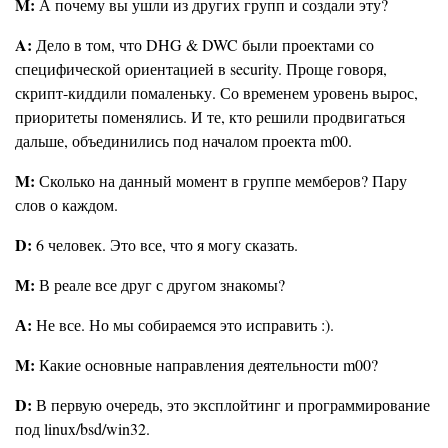
M:
А почему вы ушли из других групп и создали эту?
A:
Дело в том, что DHG & DWC были проектами со
специфической ориентацией в security. Проще говоря,
скрипт-киддили помаленьку. Со временем уровень вырос,
приоритеты поменялись. И те, кто решили продвигаться
дальше, объединились под началом проекта m00.
M:
Сколько на данный момент в группе мемберов? Пару
слов о каждом.
D:
6 человек. Это все, что я могу сказать.
М:
В реале все друг с другом знакомы?
А:
Не все. Но мы собираемся это исправить :).
M:
Какие основные направления деятельности m00?
D:
В первую очередь, это эксплойтинг и программирование
под linux/bsd/win32.