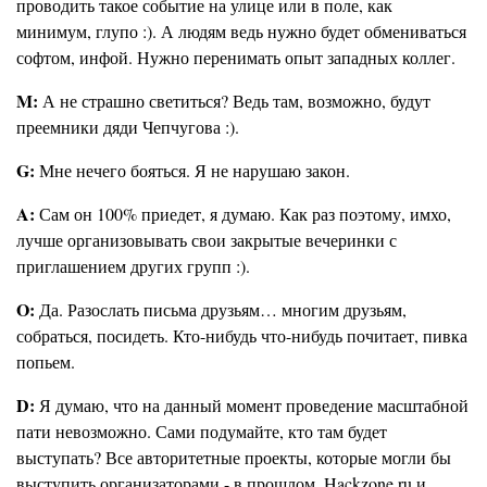
проводить такое событие на улице или в поле, как
минимум, глупо :). А людям ведь нужно будет обмениваться
софтом, инфой. Нужно перенимать опыт западных коллег.
M:
А не страшно светиться? Ведь там, возможно, будут
преемники дяди Чепчугова :).
G:
Мне нечего бояться. Я не нарушаю закон.
A:
Сам он 100% приедет, я думаю. Как раз поэтому, имхо,
лучше организовывать свои закрытые вечеринки с
приглашением других групп :).
O:
Да. Разослать письма друзьям… многим друзьям,
собраться, посидеть. Кто-нибудь что-нибудь почитает, пивка
попьем.
D:
Я думаю, что на данный момент проведение масштабной
пати невозможно. Сами подумайте, кто там будет
выступать? Все авторитетные проекты, которые могли бы
выступить организаторами - в прошлом. Hackzone.ru и