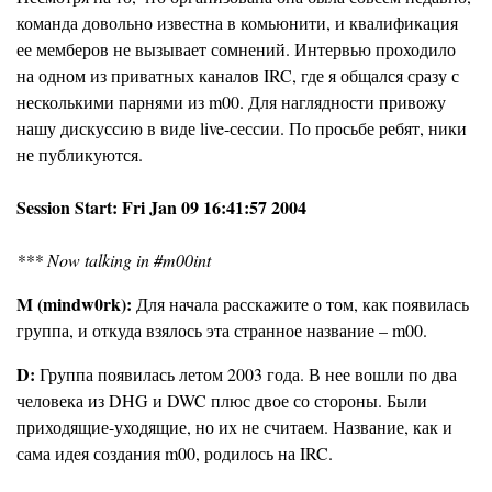
команда довольно известна в комьюнити, и квалификация
ее мемберов не вызывает сомнений. Интервью проходило
на одном из приватных каналов IRC, где я общался сразу с
несколькими парнями из m00. Для наглядности привожу
нашу дискуссию в виде live-сессии. По просьбе ребят, ники
не публикуются.
Session Start: Fri Jan 09 16:41:57 2004
*** Now talking in #m00int
M (mindw0rk):
Для начала расскажите о том, как появилась
группа, и откуда взялось эта странное название – m00.
D:
Группа появилась летом 2003 года. В нее вошли по два
человека из DHG и DWC плюс двое со стороны. Были
приходящие-уходящие, но их не считаем. Название, как и
сама идея создания m00, родилось на IRC.