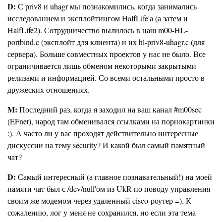
D:
С priv8 и uhagr мы познакомились, когда занимались
исследованием и эксплойтингом HalfLife'а (а затем и
HalfLife2). Сотрудничество вылилось в наш m00-HL-
portbind.c (эксплойт для клиента) и их hl-priv8-uhagr.c (для
сервера). Больше совместных проектов у нас не было. Все
ограничивается лишь обменом некоторыми закрытыми
релизами и информацией. Со всеми остальными просто в
дружеских отношениях.
M:
Последний раз, когда я заходил на ваш канал #m00sec
(EFnet), народ там обменивался ссылками на порнокартинки
:). А часто ли у вас проходят действительно интересные
дискуссии на тему security? И какой был самый памятный
чат?
D:
Самый интересный (а главное познавательный!) на моей
памяти чат был с /dev/null'ом из UkR по поводу управления
своим же модемом через удаленный cisco-роутер =). К
сожалению, лог у меня не сохранился, но если эта тема