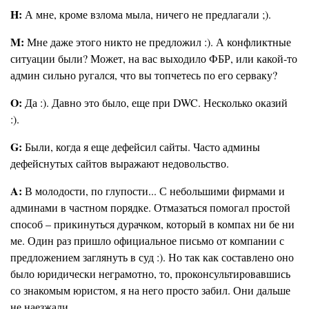
H:
А мне, кроме взлома мыла, ничего не предлагали ;).
M:
Мне даже этого никто не предложил :). А конфликтные
ситуации были? Может, на вас выходило ФБР, или какой-то
админ сильно ругался, что вы топчетесь по его серваку?
O:
Да :). Давно это было, еще при DWC. Несколько оказий
:).
G:
Были, когда я еще дефейсил сайты. Часто админы
дефейснутых сайтов выражают недовольство.
A:
В молодости, по глупости... С небольшими фирмами и
админами в частном порядке. Отмазаться помогал простой
способ – прикинуться дурачком, который в компах ни бе ни
ме. Один раз пришло официальное письмо от компании с
предложением заглянуть в суд :). Но так как составлено оно
было юридически неграмотно, то, проконсультировавшись
со знакомым юристом, я на него просто забил. Они дальше
не наезжали.