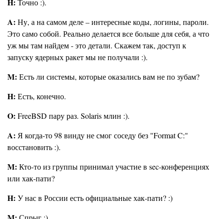
H:
Точно :).
A:
Ну, а на самом деле – интересные коды, логины, пароли.
Это само собой. Реально делается все больше для себя, а что
уж мы там найдем - это детали. Скажем так, доступ к
запуску ядерных ракет мы не получали :).
M:
Есть ли системы, которые оказались вам не по зубам?
H:
Есть, конечно.
O:
FreeBSD пару раз. Solaris млин :).
A:
Я когда-то 98 винду не смог соседу без "Format C:"
восстановить :).
M:
Кто-то из группы принимал участие в sec-конференциях
или хак-пати?
H:
У нас в России есть официальные хак-пати? :)
M:
Спрыг :).