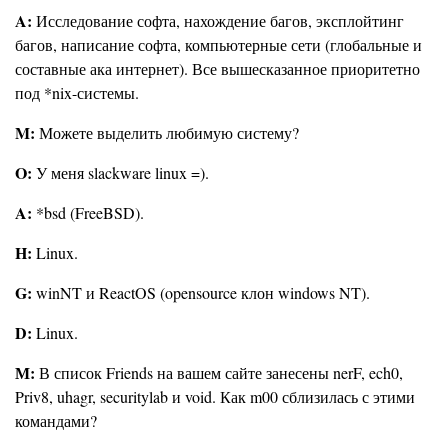
A:
Исследование софта, нахождение багов, эксплойтинг
багов, написание софта, компьютерные сети (глобальные и
составные ака интернет). Все вышесказанное приоритетно
под *nix-системы.
M:
Можете выделить любимую систему?
O:
У меня slackware linux =).
A:
*bsd (FreeBSD).
H:
Linux.
G:
winNT и ReactOS (opensource клон windows NT).
D:
Linux.
М:
В список Friends на вашем сайте занесены nerF, ech0,
Priv8, uhagr, securitylab и void. Как m00 сблизилась с этими
командами?