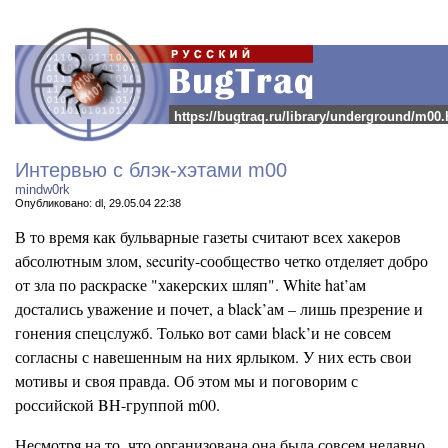
https://bugtraq.ru/library/underground/m00.
Интервью с блэк-хэтами m00
mindw0rk
Опубликовано: dl, 29.05.04 22:38
В то время как бульварные газеты считают всех хакеров
абсолютным злом, security-сообщество четко отделяет добро
от зла по раскраске "хакерских шляп". White hat’ам
достались уважение и почет, а black’ам – лишь презрение и
гонения спецслужб. Только вот сами black’и не совсем
согласны с навешенным на них ярлыком. У них есть свои
мотивы и своя правда. Об этом мы и поговорим с
российской BH-группой m00.
Несмотря на то, что организована она была совсем недавно,