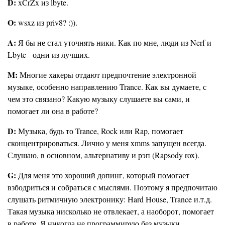
D:
xCrZx из lbyte.
O:
wsxz из priv8? :)).
A:
Я бы не стал уточнять ники. Как по мне, люди из Nerf и
Lbyte - одни из лучших.
M:
Многие хакеры отдают предпочтение электронной
музыке, особенно направлению Trance. Как вы думаете, с
чем это связано? Какую музыку слушаете вы сами, и
помогает ли она в работе?
D:
Музыка, будь то Trance, Rock или Rap, помогает
сконцентрироваться. Лично у меня xmms запущен всегда.
Слушаю, в основном, альтернативу и рэп (Rapsody rox).
G:
Для меня это хороший допинг, который помогает
взбодриться и собраться с мыслями. Поэтому я предпочитаю
слушать ритмичную электронику: Hard House, Trance и.т.д.
Такая музыка нисколько не отвлекает, а наоборот, помогает
в работе. Я никогда не программирую без музыки.