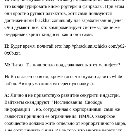
это конфигурировать киско-роутеры и файрволы. При этом
они яростно ругают блэкхэтов, хотя сами пользуются
достижениями blackhat community для зарабатывания денег.
Они думают, все, кто компрометирует системы, такие же
бездарные скрипт-киддисы, как и они сами.
H:
Будет время, почитай это: http://phrack.unixchicks.com/p62-
0x0b.txt.
M:
Читал. Ты полностью поддерживаешь этот манифест?
H:
Я согласен со всем, кроме того, что нужно давить white
hat’ов. Автор уж слишком перегнул палку :).
A:
Лично я не приветствую развитие секурити-индастри.
Вайтхэты скандируют: "Исследования! Свобода
информации!", но, сотрудничая с корпорациями, сами же
являются причиной ее ограничения. ИМХО, хакерское
сообщество должно жить отдельно от корпоративного мира,
а не сотрудничать с ним. Из-за того, что многие переходят