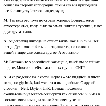
сейчас на сторону корпораций, таким как мы приходится
все больше углубляться в андеграунд.
M:
Так ведь это тоже по-своему хорошо? Возвращается
атмосфера 80-х, когда была та самая "элитная тусовка", и все
друг друга знали.
А:
Андеграунд никогда не станет таким, как 10 или 20 лет
назад. Дух - может быть, и возвращается, но положение
вещей в мире уже совсем другое. А это важно.
M:
Расскажите о российской хак-сцене, какой вы ее сейчас
видите. Много ли сейчас активных групп в СНГ?
А:
Я ее разделяю на 2 части. Первая – это киддисы, в числе
которых: gipshack, kodsweb, rst и им подобные. С другой
стороны – Nerf, Lbyte и UkR. Правда, последняя
окончательно увлеклась секьюрити как бизнесом, и, имея в
составе своей команды около 2 человек, уже не
представляется мне частью сцены. Те, кто что-то могут для