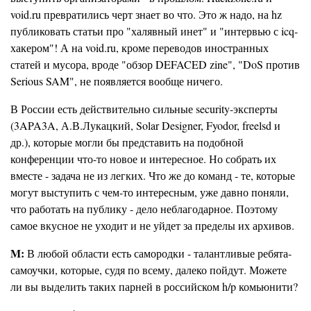
void.ru превратились черт знает во что. Это ж надо, на hz
публиковать статьи про "халявный инет" и "интервью с icq-
хакером"! А на void.ru, кроме переводов иностранных
статей и мусора, вроде "обзор DEFACED zine", "DoS против
Serious SAM", не появляется вообще ничего.
В России есть действительно сильные security-эксперты
(3APA3A, А.В.Лукацкий, Solar Designer, Fyodor, freelsd и
др.), которые могли бы представить на подобной
конференции что-то новое и интересное. Но собрать их
вместе - задача не из легких. Что же до команд - те, которые
могут выступить с чем-то интересным, уже давно поняли,
что работать на публику - дело неблагодарное. Поэтому
самое вкусное не уходит и не уйдет за пределы их архивов.
M:
В любой области есть самородки - талантливые ребята-
самоучки, которые, судя по всему, далеко пойдут. Можете
ли вы выделить таких парней в российском h/p комьюнити?