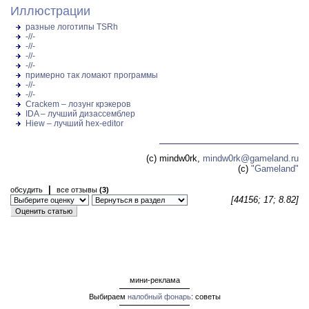
Иллюстрации
разные логотипы TSRh
-//-
-//-
-//-
-//-
примерно так ломают программы
-//-
-//-
Crackem – лозунг крэкеров
IDA – лучший дизассемблер
Hiew – лучший hex-editor
(c) mindw0rk,
mindw0rk@gameland.ru
(c)
"Gameland"
|
обсудить
все отзывы
(3)
[44156; 17; 8.82]
мини-реклама
Выбираем
налобный фонарь
: советы