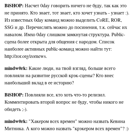
BiSHOP:
Насчет 0day говорить ничего не буду, так как это
не принято. Кто знает, тот знает, кто хочет узнать - узнает :).
Из известных 0day команд можно выделить CoRE, ROR,
SSG и др. Перечислять можно до посинения, т.к. сейчас их
навалом. Имхо 0day слишком замкнутая структура. Public-
сцена более открыта для общения с народом. Список
наиболее активных public-команд можно найти тут:
http://zor.org/zornews.
mindw0rk:
Какие люди, на твой взгляд, больше всего
повлияли на развитие русской крэк-сцены? Кто внес
наибольший вклад в ее историю?
BiSHOP:
Повлияли все, кто хоть что-то релизил.
Комментировать второй вопрос не буду, чтобы никого не
обидеть ;-).
mindw0rk:
"Хакером всех времен" можно назвать Кевина
Митника. А кого можно назвать "крэкером всех времен"? :)