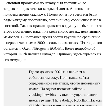
Основной проблемой по началу был хостинг – нас
закрывали практически каждые 4 дня :). А потом нас
приютил админ crackz.ws. Помнится, в то время мы были
рады каждому посетителю, оставившему сообщение у нас в
гостевой. Так как правил принятия в группу не было и из-за
этого постепенно накапливалось много левых, неактивных
мемберов. В настоящее время состав группы по сравнению
с первоначальным в 2000 г. сильно изменился. Из старичков
остались я, Oxen, Nitrogen и EGOiST. Более подробно об
истории TSRh написал Nitrogen. Привожу здесь отрывок из
его мемуаров:
Где-то до июня 2001 г. я варился в
собственном соку. Почитывал сайты
определенной тематики, что-то помаленьку
ломал. На одном из таких сайтов -
cracking4newbies – узнал о существовании
некой группы The Sabotage Rebellion Hackers
(TSRh). Зашел к ним на сайт, а там всякие