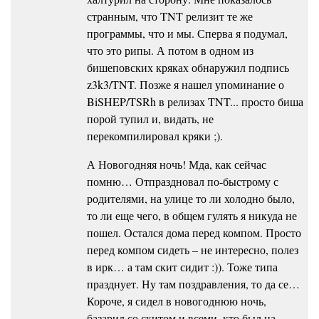
странным, что TNT релизит те же
программы, что и мы. Сперва я подумал,
что это рипы. А потом в одном из
бишеповских кряках обнаружил подпись
z3k3/TNT. Позже я нашел упоминание о
BiSHEP/TSRh в релизах TNT... просто биша
порой тупил и, видать, не
перекомпилировал кряки ;).
А Новогодняя ночь! Мда, как сейчас
помню… Отпраздновал по-быстрому с
родителями, на улице то ли холодно было,
то ли еще чего, в общем гулять я никуда не
пошел. Остался дома перед компом. Просто
перед компом сидеть – не интересно, полез
в ирк… а там скит сидит :)). Тоже типа
празднует. Ну там поздравления, то да се…
Короче, я сидел в новогоднюю ночь,
базарил со скитом и всеми, кто был на