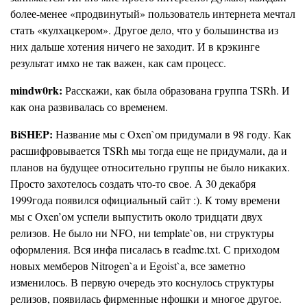
более-менее «продвинутый» пользователь интернета мечтал
стать «кулхацкером». Другое дело, что у большинства из
них дальше хотения ничего не заходит. И в крэкинге
результат имхо не так важен, как сам процесс.
mindw0rk:
Расскажи, как была образована группа TSRh. И
как она развивалась со временем.
BiSHEP:
Название мы с Oxen`ом придумали в 98 году. Как
расшифровывается TSRh мы тогда еще не придумали, да и
планов на будущее относительно группы не было никаких.
Просто захотелось создать что-то свое. А 30 декабря
1999года появился официальный сайт :). К тому времени
мы с Oxen’ом успели выпустить около тридцати двух
релизов. Не было ни NFO, ни template`ов, ни структуры
оформления. Вся инфа писалась в readme.txt. С приходом
новых мемберов Nitrogen`a и Egoist`a, все заметно
изменилось. В первую очередь это коснулось структуры
релизов, появилась фирменные нфошки и многое другое.