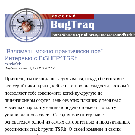
https://bugtraq.ru/library/underground/tsrh.
"Взломать можно практически все".
Интервью с BiSHEP^TSRh.
mindw0rk
Опубликовано: dl, 17.02.05 02:17
Приятель, ты никогда не задумывался, откуда берутся все
эти серийники, кряки, кейгены и прочие сладости, который
позволяют тебе сэкономить копейку-другую на
лицензионном софте? Ведь без этих плюшек у тебя бы 5
месячных зарплат уходило в неделю только на оплату
установленного софта. Сегодня мое интервью с
основателем одной из самых авторитетных и продуктивных
российских crack-групп TSRh. О своей команде и своих