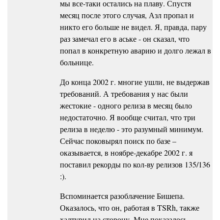
мы все-таки остались на плаву. Спустя
месяц после этого случая, Азл пропал и
никто его больше не видел. Я, правда, пару
раз замечал его в аське - он сказал, что
попал в конкретную аварию и долго лежал в
больнице.
До конца 2002 г. многие ушли, не выдержав
требований. А требования у нас были
жестокие - одного релиза в месяц было
недостаточно. Я вообще считал, что три
релиза в неделю - это разумный минимум.
Сейчас поковырял поиск по базе –
оказывается, в ноябре-декабре 2002 г. я
поставил рекорды по кол-ву релизов 135/136
:).
Вспоминается разоблачение Бишепа.
Оказалось, что он, работая в TSRh, также
халтурил на сторону. Мне показалось