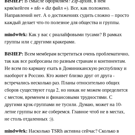
BiSHEP:
В смысле оформляем? Zip-архив, в нем
кряк\кейген + nfo + diz файл =). Все, как положено.
Направлений нет. А о достижениях судить сложно – просто
каждый делает что-то полезное для общества и группы.
mindw0rk:
Как у вас с риалайфовыми тусами? В рамках
группы или с другими кракерами.
BiSHEP:
Всем мемберам встретиться очень проблематично,
так как все разбросаны по разным странам и континентам.
Не всем по карману ехать в Доминиканскую республику и
наоборот в Россию. Кто живет близко друг от друга -
встречались несколько раз. Планы относительно общих
сборов существуют года 2, но никак не можем определится
с местом, временем и финансовыми трудностями. С
другими крэк-группами не тусили. Думаю, может на 10-
летие группы все же соберемся. Главное чтоб не в местах,
не столь отдаленных :)).
mindw0rk:
Насколько TSRh активна сейчас? Сколько в