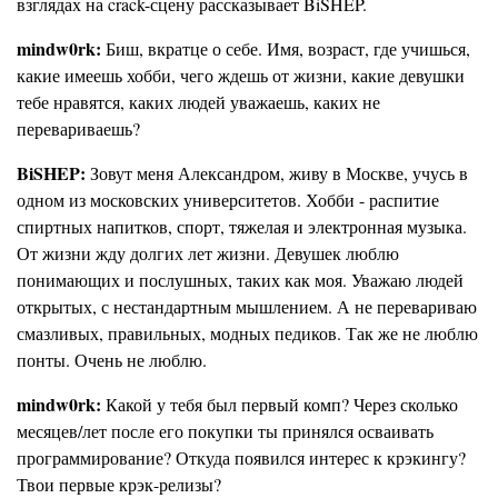
взглядах на crack-сцену рассказывает BiSHEP.
mindw0rk:
Биш, вкратце о себе. Имя, возраст, где учишься,
какие имеешь хобби, чего ждешь от жизни, какие девушки
тебе нравятся, каких людей уважаешь, каких не
перевариваешь?
BiSHEP:
Зовут меня Александром, живу в Москве, учусь в
одном из московских университетов. Хобби - распитие
спиртных напитков, спорт, тяжелая и электронная музыка.
От жизни жду долгих лет жизни. Девушек люблю
понимающих и послушных, таких как моя. Уважаю людей
открытых, с нестандартным мышлением. А не перевариваю
смазливых, правильных, модных педиков. Так же не люблю
понты. Очень не люблю.
mindw0rk:
Какой у тебя был первый комп? Через сколько
месяцев/лет после его покупки ты принялся осваивать
программирование? Откуда появился интерес к крэкингу?
Твои первые крэк-релизы?