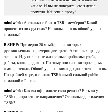
канале. И вы не поверите, что я делал
попутно. Кейгенил прогу!
mindw0rk:
А сколько сейчас в TSRh мемберов? Какой
процент из них русских? Насколько высок общий уровень
команды?
BiSHEP:
Примерно 20 мемберов, из которых
русскоязычных - примерно две трети. Активных правда
человек 14, у остальные жизненные проблемы: учеба,
работа, кошка родила :). Поэтому они на некоторое время
«заморожены». Общий уровень команды достаточно высок.
По крайней мере, я считаю TSRh самой сильной public-
командой в Росии.
mindw0rk:
Как вы оформляете свои релизы? Есть ли у
TSRh приоритетные направления? Основные достижения
TSRh?