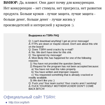
BiSHOP:
Да, влияют. Они дают почву для конкуренции.
Нет конкуренции – нет стимула, нет прогресса, нет развития
продукта. Больше крэков - лучше защита, лучше защита -
больше денег, больше денег - лучше жизнь у
производителей и интересней у крэкеров :).
Выдержка из TSRh FAQ
Q: I can't download anything! I get an error message!
A: FTPs are down or maybe closed. Don't ask about this shit
on the board!
Q: Does TSRH send cracks by e-mail?
A: No. We don't have time for this shit.
Q: You ignored my message!
A: Most likely this has happened for one of the following
reasons:
1) You have not provided the question (lame).
2) Request for the program has not been accepted because:
a) You have not read the rules properly.
b) You have written and improper request.
c) You requested something that is already cracked or
readily available.
3) We don't like you :)
Q: Fuck you! Your team sucks! Your cracks aren`t working!
A: FUCK YOURSELF MOTHERFUCKER! DON'T COME
BACK BITCH!
Официальный сайт TSRH:
http://zor.org/tsrh