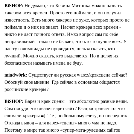
BiSHOP:
Не думаю, что Кевина Митника можно назвать
хакером всех времен. Просто его поймали, и он получил
известность. Есть много хакеров не хуже, которых просто не
поймали и о них не знают. Насчет крэкера всех времен -
никто не даст точного ответа. Имхо вопрос сам по себе
неправильный - такого не бывает, что кто-то лучше всех. У
нас тут олимпиады не проводятся, нельзя сказать, кто
лучший. Можно сказать, кто выделяется. Но в целях их
безопасности называть имена не буду.
mindw0rk:
Существует ли русская warez/крэксцена сейчас?
Обоснуй свое мнение. Где сейчас в основном общаются
российские крэкеры?
BiSHOP:
Варез и кряк сцены – это абсолютно разные вещи.
Сам посуди, что делает варез-сайт? Распространяет то, что
сломали крякеры =). Т.е., по большому счету, он посредник.
Отсюда вывод – для варез-«сцены» много ума не надо.
Поэтому в мире так много «супер-мега-рулезных сайтов