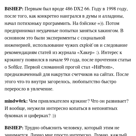
BiSHEP:
Первым был вроде 486 DX2 66. Году в 1998 году,
после того, как конкретно наигрался в думы и алладины,
начал потихоньку программить. На бэйсике =)). Потом
предпринимал неудачные попытки заняться хакингом. В
основном это были эксперименты с социальной
инженерией, использование чужих exploit`ов и следование
рекомендациям статей из журнала «Хакер» :). Интерес к
крэкингу появился в начале 99 года, после прочтения статьи
о SoftIce. Первой сломанной прогой стал «HitProm»,
предназначенный для накрутки счетчиков на сайтах. После
этого что-то внутри загорелось, любопытство быстро
переросло в увлечение.
mindw0rk:
Чем привлекателен крэкинг? Что он развивает?
И вообще, неужели интересно копаться в непонятных
буковках и циферках? :))
BiSHEP:
Трудно объяснить человеку, который этим не
занимается. Лично мне просто интересно. Думаю, каждый