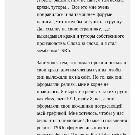
кряки, туторы… Все это мне очень
понравилось и на тамошнем форуме
написал, что хотел бы вступить в группу.
Дал ссылку на свою страничку, где
выкладывал кряки и туторы собственного
производства. Слово за слово, и я стал
мембером TSRh.
Занимался тем, что ломал проги и посылал
свои кряки другим членам гуппы, чтобы
они выложили их на сайт. Но то, как они
оформляли релизы, мне в корне не
нравилось. Я вырос на релизах таких групп,
как class, razor1911, motiv 8, ucf, а они
оформляли свои nfo-шники потрясающей
ascii-графикой. Мне хотелось, чтобы у нас
было что-то подобное! До моего появления
релизы TSRh оформлялись просто:
кряк+readme.txt. Никаких file_id.diz, tsrh.nfo