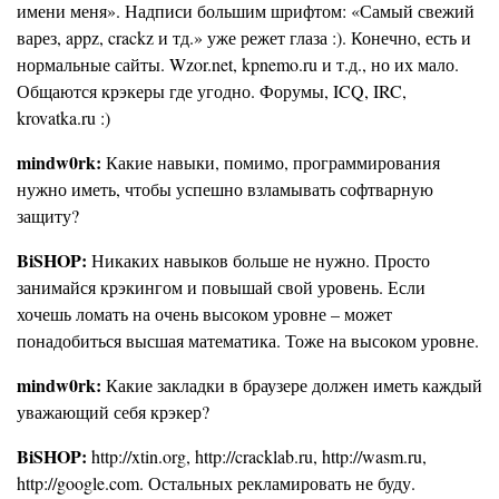
имени меня». Надписи большим шрифтом: «Самый свежий
варез, appz, crackz и тд.» уже режет глаза :). Конечно, есть и
нормальные сайты. Wzor.net, kpnemo.ru и т.д., но их мало.
Общаются крэкеры где угодно. Форумы, ICQ, IRC,
krovatka.ru :)
mindw0rk:
Какие навыки, помимо, программирования
нужно иметь, чтобы успешно взламывать софтварную
защиту?
BiSHOP:
Никаких навыков больше не нужно. Просто
занимайся крэкингом и повышай свой уровень. Если
хочешь ломать на очень высоком уровне – может
понадобиться высшая математика. Тоже на высоком уровне.
mindw0rk:
Какие закладки в браузере должен иметь каждый
уважающий себя крэкер?
BiSHOP:
http://xtin.org, http://cracklab.ru, http://wasm.ru,
http://google.com. Остальных рекламировать не буду.