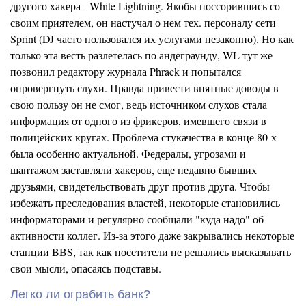
другого хакера - White Lightning. Якобы поссорившись со
своим приятелем, он настучал о нем тех. персоналу сети
Sprint (DJ часто пользовался их услугами незаконно). Но как
только эта весть разлетелась по андеграунду, WL тут же
позвонил редактору журнала Phrack и попытался
опровергнуть слухи. Правда привести внятные доводы в
свою пользу он не смог, ведь источником слухов стала
информация от одного из фрикеров, имевшего связи в
полицейских кругах. Проблема стукачества в конце 80-х
была особенно актуальной. Федералы, угрозами и
шантажом заставляли хакеров, еще недавно бывших
друзьями, свидетельствовать друг против друга. Чтобы
избежать преследования властей, некоторые становились
информаторами и регулярно сообщали "куда надо" об
активности коллег. Из-за этого даже закрывались некоторые
станции BBS, так как посетители не решались высказывать
свои мысли, опасаясь подставы.
Легко ли ограбить банк?