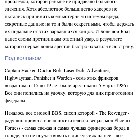
проблемой, которой раньше не придавало большого
значения. Хотя абсолютное большинство хакеров не
пытались причинить компьютерным системам вреда,
секретные данные на то и были секретными, чтобы держать
их подальше от этих зарвавшихся юнцов. И Большой Брат
нанес своим противникам ответный удар, в результате
которого первая волна арестов быстро охватила всю страну.
Под колпаком
Captain Hacker, Doctor Bob, LaserTech, Adventurer,
Highwayman, Punisher и Warden - семь этих фрикеров
возрастом от 15 до 19 лет были арестованы 5 марта 1986 г.
Все они попались на удочку, которую для них приготовили
федералы.
Началось все с новой BBS, сисоп которой - The Revenger -
радушно приветствовал посетителей и вещал, мол Phoenix
Fortress - самая свежая и самая лучшая фрикерская борда в
городе, что не поучаствовать в дискуссиях на ней - все