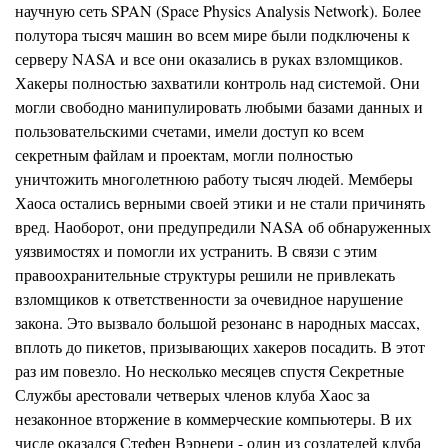
научную сеть SPAN (Space Physics Analysis Network). Более
полутора тысяч машин во всем мире были подключены к
серверу NASA и все они оказались в руках взломщиков.
Хакеры полностью захватили контроль над системой. Они
могли свободно манипулировать любыми базами данных и
пользовательскими счетами, имели доступ ко всем
секретным файлам и проектам, могли полностью
уничтожить многолетнюю работу тысяч людей. Мемберы
Хаоса остались верными своей этики и не стали причинять
вред. Наоборот, они предупредили NASA об обнаруженных
уязвимостях и помогли их устранить. В связи с этим
правоохранительные структуры решили не привлекать
взломщиков к ответственности за очевидное нарушение
закона. Это вызвало большой резонанс в народных массах,
вплоть до пикетов, призывающих хакеров посадить. В этот
раз им повезло. Но несколько месяцев спустя Секретные
Службы арестовали четверых членов клуба Хаос за
незаконное вторжение в коммерческие компьютеры. В их
числе оказался Стефен Вэрнери - один из создателей клуба