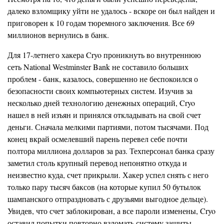
далеко взломщику уйти не удалось - вскоре он был найден и
приговорен к 10 годам тюремного заключения. Все 69
миллионов вернулись в банк.
Для 17-летнего хакера Cryo проникнуть во внутреннюю
сеть National Westminster Bank не составило больших
проблем - банк, казалось, совершенно не беспокоился о
безопасности своих компьютерных систем. Изучив за
несколько дней технологию денежных операций, Cryo
нашел в ней изъян и принялся откладывать на свой счет
деньги. Сначала мелкими партиями, потом тысячами. Под
конец вкрай осмелевший парень перевел себе почти
полтора миллиона долларов за раз. Техперсонал банка сразу
заметил столь крупный перевод непонятно откуда и
неизвестно куда, счет прикрыли. Хакер успел снять с него
только пару тысяч баксов (на которые купил 50 бутылок
шампанского отпраздновать с друзьями выгодное дельце).
Увидев, что счет заблокирован, а все пароли изменены, Cryo
оставил попытки повторно взломать систему защиты.