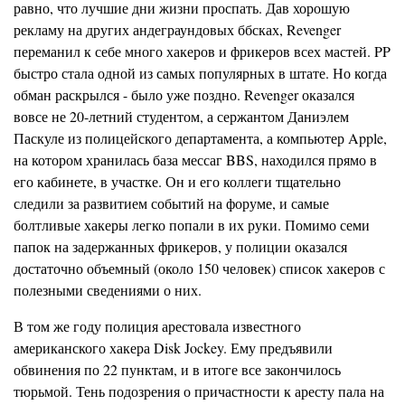
равно, что лучшие дни жизни проспать. Дав хорошую
рекламу на других андеграундовых ббсках, Revenger
переманил к себе много хакеров и фрикеров всех мастей. PP
быстро стала одной из самых популярных в штате. Но когда
обман раскрылся - было уже поздно. Revenger оказался
вовсе не 20-летний студентом, а сержантом Даниэлем
Паскуле из полицейского департамента, а компьютер Apple,
на котором хранилась база мессаг BBS, находился прямо в
его кабинете, в участке. Он и его коллеги тщательно
следили за развитием событий на форуме, и самые
болтливые хакеры легко попали в их руки. Помимо семи
папок на задержанных фрикеров, у полиции оказался
достаточно объемный (около 150 человек) список хакеров с
полезными сведениями о них.
В том же году полиция арестовала известного
американского хакера Disk Jockey. Ему предъявили
обвинения по 22 пунктам, и в итоге все закончилось
тюрьмой. Тень подозрения о причастности к аресту пала на