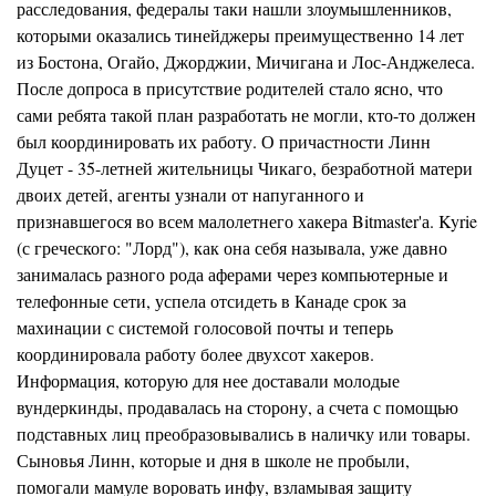
расследования, федералы таки нашли злоумышленников,
которыми оказались тинейджеры преимущественно 14 лет
из Бостона, Огайо, Джорджии, Мичигана и Лос-Анджелеса.
После допроса в присутствие родителей стало ясно, что
сами ребята такой план разработать не могли, кто-то должен
был координировать их работу. О причастности Линн
Дуцет - 35-летней жительницы Чикаго, безработной матери
двоих детей, агенты узнали от напуганного и
признавшегося во всем малолетнего хакера Bitmaster'а. Kyrie
(с греческого: "Лорд"), как она себя называла, уже давно
занималась разного рода аферами через компьютерные и
телефонные сети, успела отсидеть в Канаде срок за
махинации с системой голосовой почты и теперь
координировала работу более двухсот хакеров.
Информация, которую для нее доставали молодые
вундеркинды, продавалась на сторону, а счета с помощью
подставных лиц преобразовывались в наличку или товары.
Сыновья Линн, которые и дня в школе не пробыли,
помогали мамуле воровать инфу, взламывая защиту