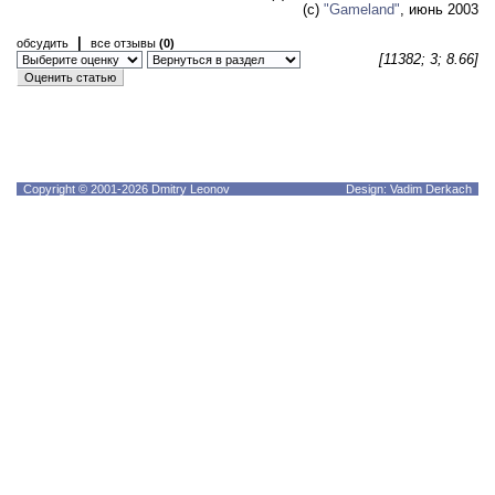
(c)
"Gameland"
, июнь 2003
|
обсудить
все отзывы
(0)
[11382; 3; 8.66]
Copyright © 2001-2026 Dmitry Leonov
Design: Vadim Derkach