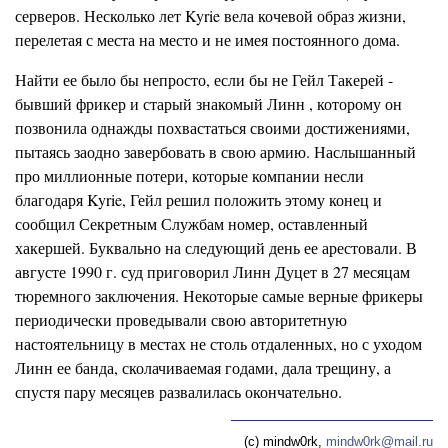
серверов. Несколько лет Kyrie вела кочевой образ жизни,
перелетая с места на место и не имея постоянного дома.
Найти ее было бы непросто, если бы не Гейл Такерей -
бывший фрикер и старый знакомый Линн , которому он
позвонила однажды похвастаться своими достижениями,
пытаясь заодно завербовать в свою армию. Наслышанный
про миллионные потери, которые компании несли
благодаря Kyrie, Гейл решил положить этому конец и
сообщил Секретным Службам номер, оставленный
хакершей. Буквально на следующий день ее арестовали. В
августе 1990 г. суд приговорил Линн Дуцет в 27 месяцам
тюремного заключения. Некоторые самые верные фрикеры
периодически проведывали свою авторитетную
настоятельницу в местах не столь отдаленных, но с уходом
Линн ее банда, сколачиваемая годами, дала трещину, а
спустя пару месяцев развалилась окончательно.
(c) mindw0rk,
mindw0rk@mail.ru