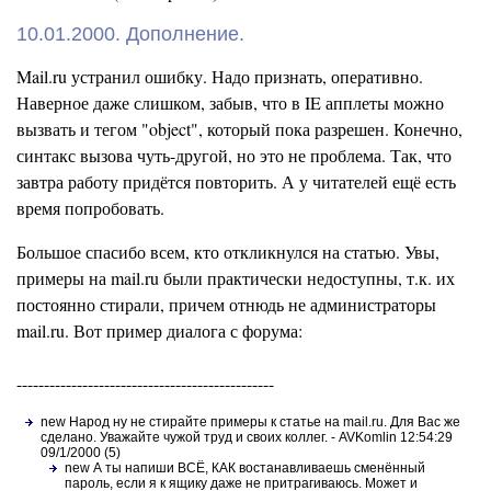
10.01.2000. Дополнение.
Mail.ru устранил ошибку. Надо признать, оперативно.
Наверное даже слишком, забыв, что в IE апплеты можно
вызвать и тегом "object", который пока разрешен. Конечно,
синтакс вызова чуть-другой, но это не проблема. Так, что
завтра работу придётся повторить. А у читателей ещё есть
время попробовать.
Большое спасибо всем, кто откликнулся на статью. Увы,
примеры на mail.ru были практически недоступны, т.к. их
постоянно стирали, причем отнюдь не администраторы
mail.ru. Вот пример диалога с форума:
-----------------------------------------------
new Народ ну не стирайте примеры к статье на mail.ru. Для Вас же
сделано. Уважайте чужой труд и своих коллег. - AVKomlin 12:54:29
09/1/2000 (5)
new А ты напиши ВСЁ, КАК востанавливаешь сменённый
пароль, если я к ящику даже не притрагиваюсь. Может и