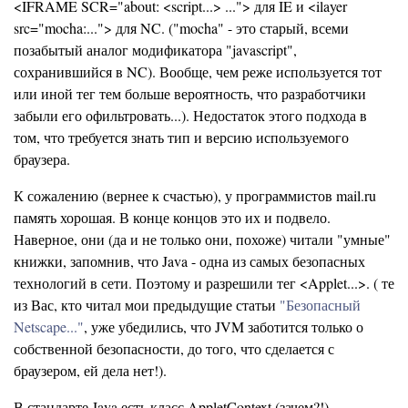
<IFRAME SCR="about: <script...> ..."> для IE и <ilayer
src="mocha:..."> для NC. ("mocha" - это старый, всеми
позабытый аналог модификатора "javascript",
сохранившийся в NC). Вообще, чем реже используется тот
или иной тег тем больше вероятность, что разработчики
забыли его офильтровать...). Недостаток этого подхода в
том, что требуется знать тип и версию используемого
браузера.
К сожалению (вернее к счастью), у программистов mail.ru
память хорошая. В конце концов это их и подвело.
Наверное, они (да и не только они, похоже) читали "умные"
книжки, запомнив, что Java - одна из самых безопасных
технологий в сети. Поэтому и разрешили тег <Applet...>. ( те
из Вас, кто читал мои предыдущие статьи
"Безопасный
Netscape..."
, уже убедились, что JVM заботится только о
собственной безопасности, до того, что сделается с
браузером, ей дела нет!).
В стандарте Java есть класс AppletContext (зачем?!),