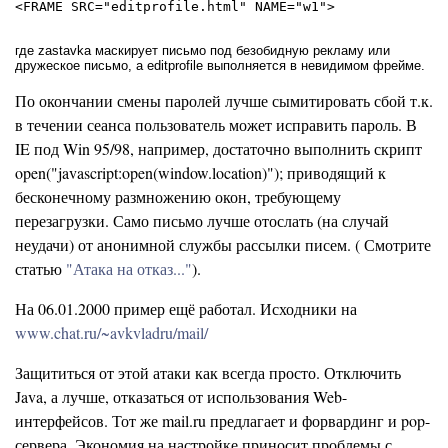
где zastavka маскирует письмо под безобидную рекламу или
дружеское письмо, а editprofile выполняется в невидимом фрейме.
По окончании смены паролей лучше сымитировать сбой т.к.
в течении сеанса пользователь может исправить пароль. В
IE под Win 95/98, например, достаточно выполнить скрипт
open("javascript:open(window.location)"); приводящий к
бесконечному размножению окон, требующему
перезагрузки. Само письмо лучше отослать (на случай
неудачи) от анонимной службы рассылки писем. ( Смотрите
статью
"Атака на отказ..."
).
На 06.01.2000 пример ещё работал. Исходники на
www.chat.ru/~avkvladru/mail/
Защититься от этой атаки как всегда просто. Отключить
Java, а лучше, отказаться от использования Web-
интерфейсов. Тот же mail.ru предлагает и форвардинг и pop-
сервера. Экономия на настройке приносит проблемы с