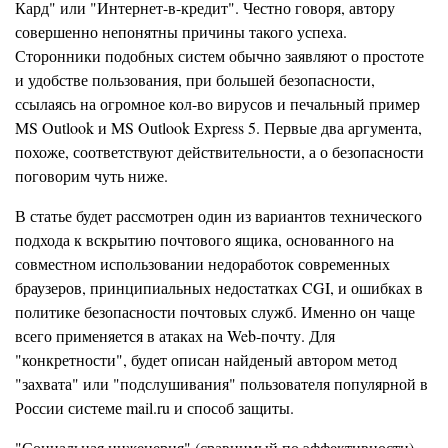
Кард" или "Интернет-в-кредит". Честно говоря, автору
совершенно непонятны причины такого успеха.
Сторонники подобных систем обычно заявляют о простоте
и удобстве пользования, при большей безопасности,
ссылаясь на огромное кол-во вирусов и печальный пример
MS Outlook и MS Outlook Express 5. Первые два аргумента,
похоже, соответствуют действительности, а о безопасности
поговорим чуть ниже.
В статье будет рассмотрен один из вариантов технического
подхода к вскрытию почтового ящика, основанного на
совместном использовании недоработок современных
браузеров, принципиальных недостатках CGI, и ошибках в
политике безопасности почтовых служб. Именно он чаще
всего применяется в атаках на Web-почту. Для
"конкретности", будет описан найденый автором метод
"захвата" или "подслушивания" пользователя популярной в
России системе mail.ru и способ защиты.
"Социальная инженерия" (сравнимый по эффективности)