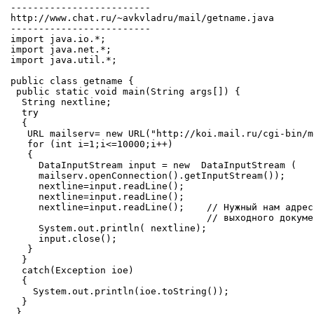
-------------------------

http://www.chat.ru/~avkvladru/mail/getname.java

-------------------------

import java.io.*;

import java.net.*;

import java.util.*;

public class getname {

 public static void main(String args[]) {

  String nextline;

  try

  {

   URL mailserv= new URL("http://koi.mail.ru/cgi-bin/m
   for (int i=1;i<=10000;i++)

   {

     DataInputStream input = new  DataInputStream (

     mailserv.openConnection().getInputStream());

     nextline=input.readLine();

     nextline=input.readLine();

     nextline=input.readLine();    // Нужный нам адрес
                                   // выходного докумен
     System.out.println( nextline);

     input.close();

   }

  }

  catch(Exception ioe)

  {

    System.out.println(ioe.toString());

  }

 }
