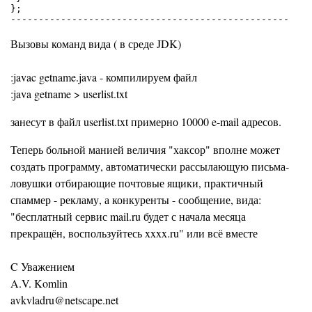
};

Вызовы команд вида ( в среде JDK)
:javac getname.java - компилируем файл
:java getname > userlist.txt
занесут в файл userlist.txt примерно 10000 e-mail адресов.
Теперь больной манией величия "хаксор" вполне может
создать программу, автоматически рассылающую письма-
ловушки отбирающие почтовые ящики, практичный
спаммер - рекламу, а конкуренты - сообщение, вида:
"бесплатный сервис mail.ru будет с начала месяца
прекращён, воспользуйтесь xxxx.ru" или всё вместе
C Уважением
A.V. Komlin
avkvladru@netscape.net