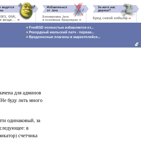
FreeBSD полностью избавляется от...
Рекордный июльский патч - первая...
Вредоносные плагины в маркетплейсе...
начена для админов
 Не буду лить много
ти одинаковый, за
 следующее: в
фикатор) счетчика