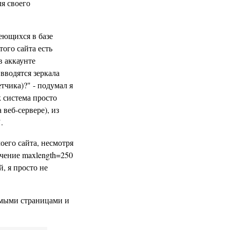
ля своего
меющихся в базе
того сайта есть
в аккаунте
вводятся зеркала
етчика)?" - подумал я
к система просто
веб-сервере), из
.
моего сайта, несмотря
ичение maxlength=250
, я просто не
емыми страницами и