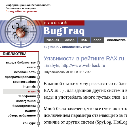
информационная безопасность
без паники и всерьез
подробно о проекте
главная
обзор
RSN
блог
библиотека
bugtraq.ru
/
библиотека
/
www
БИБЛИОТЕКА
Уязвимости в рейтинге RAX.ru
вход в библиотеку
Terabyte
,
http://www.web-hack.ru
книги
безопасность
Опубликовано: dl, 01.08.03 12:37
программирование
криптография
В данной статье я хочу рассказать о найд
internals
RAX.ru ;-) , для админов других систем и
www
воды и употреблять много пустых слов, а с
телефония
underground
беллетристика
Мной было замечено, что все счетчики э
разное
исключением параметра отвечающего за ти
обзор: избранное
отличие от других систем (SpyLog, HotLog
конкурс