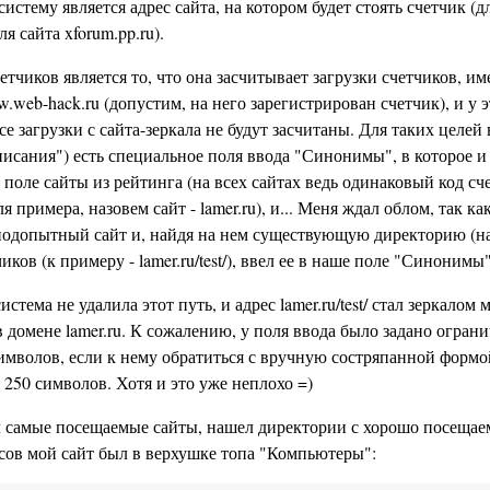
истему является адрес сайта, на котором будет стоять счетчик (д
я сайта xforum.pp.ru).
чиков является то, что она засчитывает загрузки счетчиков, и
w.web-hack.ru (допустим, на него зарегистрирован счетчик), и у э
е загрузки с сайта-зеркала не будут засчитаны. Для таких целей 
исания") есть специальное поля ввода "Синонимы", в которое и 
о поле сайты из рейтинга (на всех сайтах ведь одинаковый код сч
 примера, назовем сайт - lamer.ru), и... Меня ждал облом, так ка
 подопытный сайт и, найдя на нем существующую директорию (на 
ков (к примеру - lamer.ru/test/), ввел ее в наше поле "Синонимы"
истема не удалила этот путь, и адрес lamer.ru/test/ стал зеркалом 
 в домене lamer.ru. К сожалению, у поля ввода было задано огран
символов, если к нему обратиться с вручную состряпанной формой
а 250 символов. Хотя и это уже неплохо =)
л самые посещаемые сайты, нашел директории с хорошо посеща
сов мой сайт был в верхушке топа "Компьютеры":