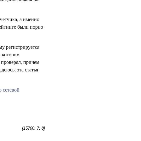
четчика, а именно
рейтинге были порно
ому регистрируется
в котором
 проверял, причем
деюсь, эта статья
о сетевой
[15700; 7; 8]