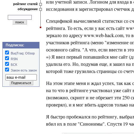
или учетной записи. Логином для входа в с
рейтинг статей
исследования я зарегистрировал счетчик дл
обсуждение
Спецификой вычисляемой статистки со счет
рейтинга. То есть, если у вас есть сайт ww
зеркало по адресу www.web-hack.com, то вс
участников рейтинга (меню "изменение оп
Подписка:
основного сайта. "А что, если ввести в эт
BuqTraq: Обзор
=) Я ввел первый попавшийся мне сайт (для
RSN
удалила его. Но, подумав еще, я зашел на
БСК
которой тоже грузились страницы со счетчи
Закон есть закон
На этом этапе меня и ждал успех, так как с
на то что в рейтинге участвовал уже сайт
(возможно, скрипт и не обрезает эти 250 
проверял), и я мог вбить адресов только н
Я быстро пробежался по рейтингу, выбра
вбил их в поле "Синонимы". Спустя 19 ча