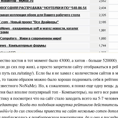
ство хостов в тот момент было 43000, а хитов - больше 520000)
(он до сих пор жив), а просто запретили сайту отображаться в ре
 путь rax.ru/rating/). Если бы я не хамил с количеством сайтов в 
), то таким образом можно было хорошо поднимать себя в рейтин
известного NoNaMe). Но, к сожалению, я понял еще одну вещь: д
еня был вполне популярный топ - Компьютеры), на него все равн
тику я посмотрел что на сайт стало заходить всего на 5-7 челове
едактора: Когда-то подобная накрутка рейтингов действительн
mbler'а до сих способны привести на сайт несколько сотен доп
 приближались к рамблеровским показателям, да и они в последн