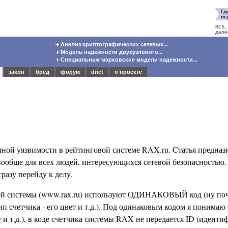
Анализ криптографических сетевых...
Модель надежности двухузлового...
Специальные марковские модели надежности...
закон
бред
форум
dnet
о проекте
енной уязвимости в рейтинговой системе RAX.ru. Cтатья предназ
 вообще для всех людей, интересующихся сетевой безопасностью.
разу перейду к делу.
той системы (www.rax.ru) используют ОДИНАКОВЫЙ код (ну поч
п счетчика - его цвет и т.д.). Под одинаковым кодом я понимаю
 и т.д.), в коде счетчика системы RAX не передается ID (иденти