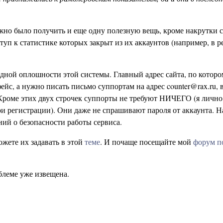
о было получить и еще одну полезную вещь, кроме накрутки с
туп к статистике которых закрыт из их аккаунтов (например, в 
одной оплошности этой системы. Главный адрес сайта, по котор
фейс, а нужно писать письмо суппортам на адрес counter@rax.ru, 
 Кроме этих двух строчек суппорты не требуют НИЧЕГО (я лично
ри регистрации). Они даже не спрашивают пароля от аккаунта. На
ий о безопасности работы сервиса.
ожете их задавать в этой
теме
. И почаще посещайте мой
форум п
блеме уже извещена.