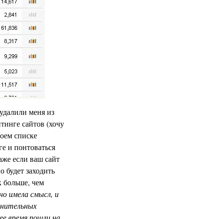
 удалили меня из
йтинге сайтов (хочу
моем списке
ге и понтоваться
аже если ваш сайт
о будет заходить
к больше, чем
о имела смысл, и
олнительных
ее время пошли на