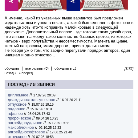
А именно, какой из указанных выше вариантов был предложен
издательством и ушел в печать, а какой был слеплен в фотошопе в
надежде хоть что-то исправить малой кровью в следующей
допечатке. Дополнительный вопрос - где готовят таких дизайнеров,
что ляпают на морду такое количество базовых цветов, из которых
четыре - верх попугайства и несовместимости. Магента на циане,
желтый на красном, мама дорогая, привет дальтоникам...
Не говоря уж о том, что заодно перепутали порядок авторов, один
инициал и одно отчество...
|
|
обсудить
все отзывы
(0)
обсудить в LJ
[1157]
назад «
» вперед
последние записи
дипломное
//
17.07.26 20:39
дваждыностальгушечное
//
16.07.26 21:11
отпускное
//
15.07.26 19:15
радарное
//
15.07.26 18:01
нфшное
//
26.04.26 17:43
пророческое
//
09.04.26 13:23
апгрейдноудачное
//
15.12.25 19:35
максоблочное
//
02.10.25 12:33
апгрейднософтовое
//
17.08.25 21:48
отпускное
//
20.07.25 18:53