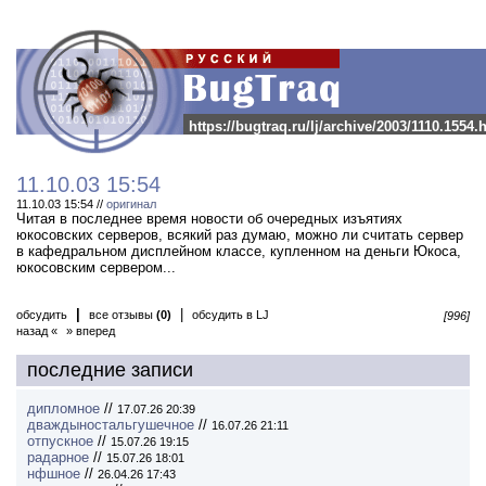
https://bugtraq.ru/lj/archive/2003/1110.1554.
11.10.03 15:54
11.10.03 15:54 //
оригинал
Читая в последнее время новости об очередных изъятиях
юкосовских серверов, всякий раз думаю, можно ли считать сервер
в кафедральном дисплейном классе, купленном на деньги Юкоса,
юкосовским сервером...
|
|
обсудить
все отзывы
(0)
обсудить в LJ
[996]
назад «
» вперед
последние записи
дипломное
//
17.07.26 20:39
дваждыностальгушечное
//
16.07.26 21:11
отпускное
//
15.07.26 19:15
радарное
//
15.07.26 18:01
нфшное
//
26.04.26 17:43