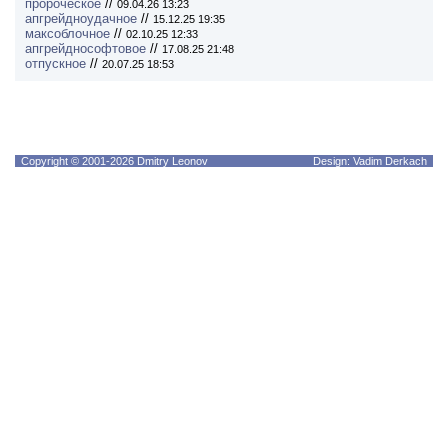
пророческое
//
09.04.26 13:23
апгрейдноудачное
//
15.12.25 19:35
максоблочное
//
02.10.25 12:33
апгрейднософтовое
//
17.08.25 21:48
отпускное
//
20.07.25 18:53
Copyright © 2001-2026 Dmitry Leonov
Design: Vadim Derkach