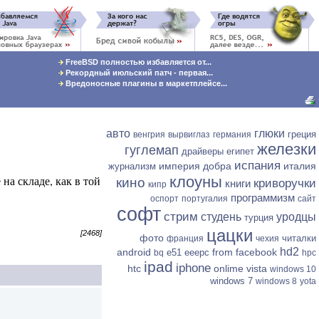
FreeBSD полностью избавляется от...
Рекордный июльский патч - первая...
Вредоносные плагины в маркетплейсе...
авто
глюки
греция
венгрия
вырвиглаз
германия
железки
гуглемап
драйверы
египет
испания
империя добра
италия
журнализм
 на складе, как в той
клоуны
кино
криворучки
книги
кипр
программизм
оспорт
португалия
сайт
софт
стрим
студень
уродцы
турция
цацки
[2468]
фото
читалки
франция
чехия
hd2
android
from facebook
e51
eeepc
bq
hpc
ipad
iphone
htc
onlime
vista
windows 10
windows 7
windows 8
yota