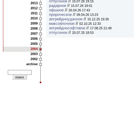
отпускное
//
15.07.26 19:15
2013
радарное
//
15.07.26 18:01
2012
нфшное
//
26.04.26 17:43
2011
пророческое
//
09.04.26 13:23
2010
апгрейдноудачное
//
15.12.25 19:35
максоблочное
//
2009
02.10.25 12:33
апгрейднософтовое
//
17.08.25 21:48
2008
отпускное
//
20.07.25 18:53
2007
2006
2005
2004
2003
2002
archive