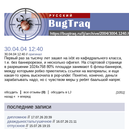
https://bugtraq.ru/lj/archive/2004/3004.1240.
30.04.04 12:40
30.04.04 12:40 //
оригинал
Первый раз за тысячу лет зашел на ixbt из кафедрального класса,
т.е. без баннерорезки, и несколько офигел. На стартовой странице
в разрешении 1024х768 80% площади занимают 6 флеш-баннеров,
между которыми робко приютились ссылки на материалы, и еще
какая-то хрень выскочила в pop-under. Понятно, конечно, деньги
зарабатывать надо, но c чувством меры у ребят баальшой напряг.
|
|
обсудить
все отзывы
(0)
обсудить в LJ
[1051]
назад «
» вперед
последние записи
дипломное
//
17.07.26 20:39
дваждыностальгушечное
//
16.07.26 21:11
отпускное
//
15.07.26 19:15