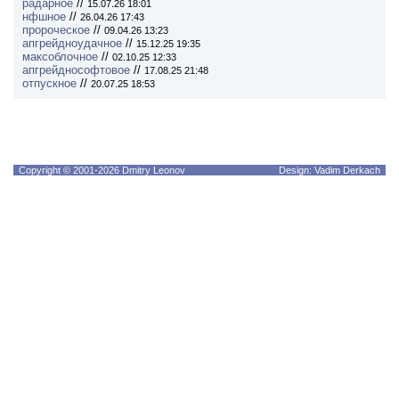
радарное
//
15.07.26 18:01
нфшное
//
26.04.26 17:43
пророческое
//
09.04.26 13:23
апгрейдноудачное
//
15.12.25 19:35
максоблочное
//
02.10.25 12:33
апгрейднософтовое
//
17.08.25 21:48
отпускное
//
20.07.25 18:53
Copyright © 2001-2026 Dmitry Leonov
Design: Vadim Derkach