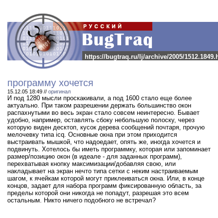
https://bugtraq.ru/lj/archive/2005/1512.1849.
программу хочется
15.12.05 18:49 //
оригинал
И под 1280 мысли проскакивали, а под 1600 стало еще более
актуально. При таком разрешении держать большинство окон
распахнутыми во весь экран стало совсем неинтересно. Бывает
удобно, например, оставлять сбоку небольшую полоску, через
которую виден десктоп, кусок дерева сообщений почтаря, прочую
мелочевку типа icq. Основные окна при этом приходится
выстраивать мышкой, что надоедает, опять же, иногда хочется и
подвинуть. Хотелось бы иметь программку, которая или запоминает
размер/позицию окон (в идеале - для заданных программ),
перехватывая кнопку максимизации/добавляя свою, или
накладывает на экран нечто типа сетки с неким настраиваемым
шагом, к ячейкам которой могут приклеиваться окна. Или, в конце
концов, задает для набора программ фиксированную область, за
пределы которой они никогда не попадут, разрешая это всем
остальным. Никто ничего подобного не встречал?