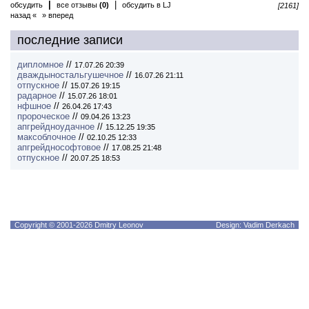
|
|
обсудить
все отзывы
(0)
обсудить в LJ
[2161]
назад «
» вперед
последние записи
дипломное
//
17.07.26 20:39
дваждыностальгушечное
//
16.07.26 21:11
отпускное
//
15.07.26 19:15
радарное
//
15.07.26 18:01
нфшное
//
26.04.26 17:43
пророческое
//
09.04.26 13:23
апгрейдноудачное
//
15.12.25 19:35
максоблочное
//
02.10.25 12:33
апгрейднософтовое
//
17.08.25 21:48
отпускное
//
20.07.25 18:53
Copyright © 2001-2026 Dmitry Leonov
Design: Vadim Derkach