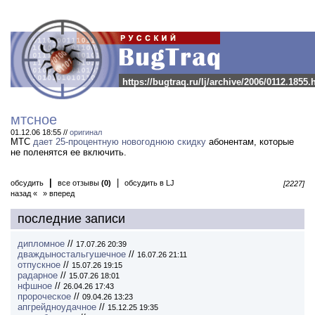
https://bugtraq.ru/lj/archive/2006/0112.1855.
мтсное
01.12.06 18:55 //
оригинал
МТС
дает 25-процентную новогоднюю скидку
абонентам, которые
не поленятся ее включить.
|
|
обсудить
все отзывы
(0)
обсудить в LJ
[2227]
назад «
» вперед
последние записи
дипломное
//
17.07.26 20:39
дваждыностальгушечное
//
16.07.26 21:11
отпускное
//
15.07.26 19:15
радарное
//
15.07.26 18:01
нфшное
//
26.04.26 17:43
пророческое
//
09.04.26 13:23
апгрейдноудачное
//
15.12.25 19:35