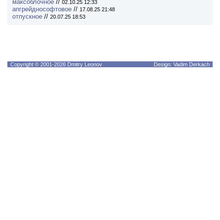
максоблочное
//
02.10.25 12:33
апгрейднософтовое
//
17.08.25 21:48
отпускное
//
20.07.25 18:53
Copyright © 2001-2026 Dmitry Leonov
Design: Vadim Derkach