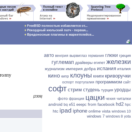
FreeBSD полностью избавляется от...
Рекордный июльский патч - первая...
Вредоносные плагины в маркетплейсе...
авто
глюки
греция
венгрия
вырвиглаз
германия
железки
гуглемап
драйверы
египет
испания
империя добра
италия
журнализм
 толпу
клоуны
кино
криворучки
книги
кипр
программизм
оспорт
португалия
сайт
софт
стрим
студень
уродцы
турция
цацки
[2309]
фото
читалки
франция
чехия
hd2
android
from facebook
e51
eeepc
bq
hpc
ipad
iphone
htc
onlime
vista
windows 10
windows 7
windows 8
yota