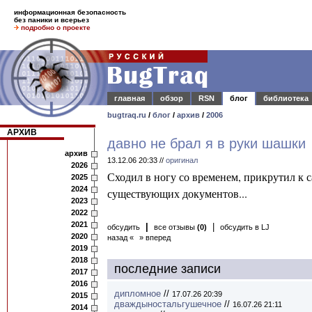
информационная безопасность
без паники и всерьез
подробно о проекте
главная
обзор
RSN
блог
библиотека
bugtraq.ru
/
блог
/
архив
/
2006
АРХИВ
давно не брал я в руки шашки
архив
13.12.06 20:33 //
оригинал
2026
Сходил в ногу со временем, прикрутил к с
2025
2024
существующих документов...
2023
2022
2021
|
|
обсудить
все отзывы
(0)
обсудить в LJ
2020
назад «
» вперед
2019
2018
последние записи
2017
2016
дипломное
//
17.07.26 20:39
2015
дваждыностальгушечное
//
16.07.26 21:11
2014