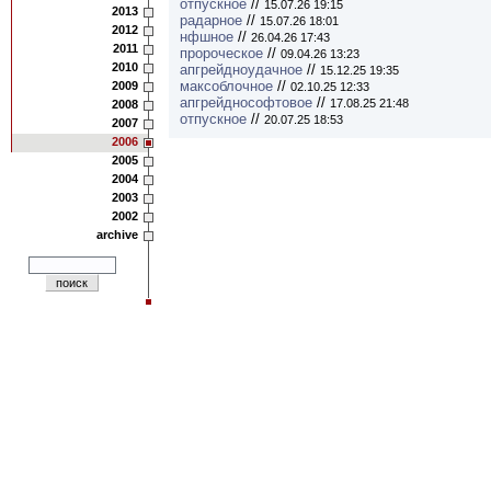
отпускное
//
15.07.26 19:15
2013
радарное
//
15.07.26 18:01
2012
нфшное
//
26.04.26 17:43
2011
пророческое
//
09.04.26 13:23
2010
апгрейдноудачное
//
15.12.25 19:35
максоблочное
//
2009
02.10.25 12:33
апгрейднософтовое
//
17.08.25 21:48
2008
отпускное
//
20.07.25 18:53
2007
2006
2005
2004
2003
2002
archive