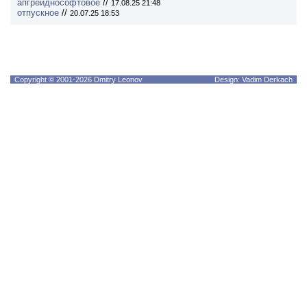
апгрейднософтовое
//
17.08.25 21:48
отпускное
//
20.07.25 18:53
Copyright © 2001-2026 Dmitry Leonov
Design: Vadim Derkach