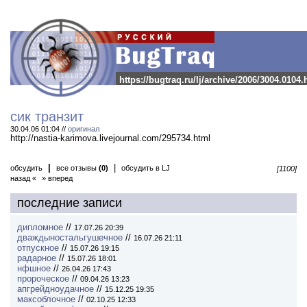
https://bugtraq.ru/lj/archive/2006/3004.0104.
сик транзит
30.04.06 01:04 //
оригинал
http://nastia-karimova.livejournal.com/295734.html
|
|
обсудить
все отзывы
(0)
обсудить в LJ
[1100]
назад «
» вперед
последние записи
дипломное
//
17.07.26 20:39
дваждыностальгушечное
//
16.07.26 21:11
отпускное
//
15.07.26 19:15
радарное
//
15.07.26 18:01
нфшное
//
26.04.26 17:43
пророческое
//
09.04.26 13:23
апгрейдноудачное
//
15.12.25 19:35
максоблочное
//
02.10.25 12:33