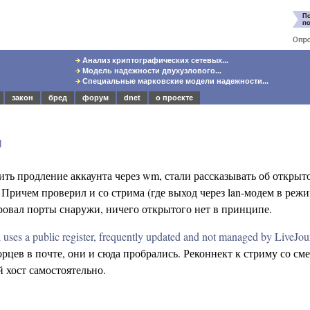
Анализ криптографических сетевых...
Модель надежности двухузлового...
Специальные марковские модели надежности...
закон
бред
форум
dnet
о проекте
м
ть продление аккаунта через wm, стали рассказывать об открыт
 Причем проверил и со стрима (где выход через lan-модем в режи
овал порты снаружи, ничего открытого нет в принципе.
 uses a public register, frequently updated and not managed by LiveJour
рцев в почте, они и сюда пробрались. Реконнект к стриму со сме
 хост самостоятельно.