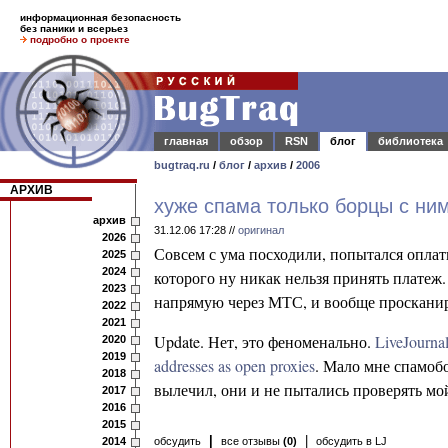
информационная безопасность
без паники и всерьез
подробно о проекте
главная
обзор
RSN
блог
библиотека
bugtraq.ru
/
блог
/
архив
/
2006
АРХИВ
хуже спама только борцы с ни
архив
31.12.06 17:28 //
оригинал
2026
Совсем с ума посходили, попытался оплати
2025
2024
которого ну никак нельзя принять платеж.
2023
напрямую через МТС, и вообще просканир
2022
2021
Update. Нет, это феноменально.
LiveJournal
2020
2019
addresses as open proxies
. Мало мне спамобо
2018
вылечил, они и не пытались проверять мой
2017
2016
2015
|
|
2014
обсудить
все отзывы
(0)
обсудить в LJ