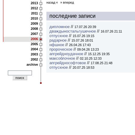
назад «
» вперед
2013
2012
2011
последние записи
2010
2009
дипломное
//
17.07.26 20:39
2008
дваждыностальгушечное
//
16.07.26 21:11
2007
отпускное
//
15.07.26 19:15
2006
радарное
//
15.07.26 18:01
2005
нфшное
//
26.04.26 17:43
пророческое
//
2004
09.04.26 13:23
апгрейдноудачное
//
15.12.25 19:35
2003
максоблочное
//
02.10.25 12:33
2002
апгрейднософтовое
//
17.08.25 21:48
archive
отпускное
//
20.07.25 18:53