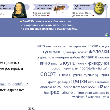
FreeBSD полностью избавляется от...
Рекордный июльский патч - первая...
Вредоносные плагины в маркетплейсе...
авто
глюки
греция
венгрия
вырвиглаз
германия
железки
гуглемап
драйверы
египет
испания
империя добра
италия
журнализм
ом прокси, с
клоуны
кино
криворучки
книги
кипр
ме роутера), и
программизм
оспорт
португалия
сайт
софт
стрим
студень
уродцы
турция
цацки
фото
читалки
франция
чехия
nal, to identify IP
hd2
android
from facebook
e51
eeepc
bq
hpc
ной адреса все
ipad
iphone
htc
onlime
vista
windows 10
windows 7
windows 8
yota
[2341]