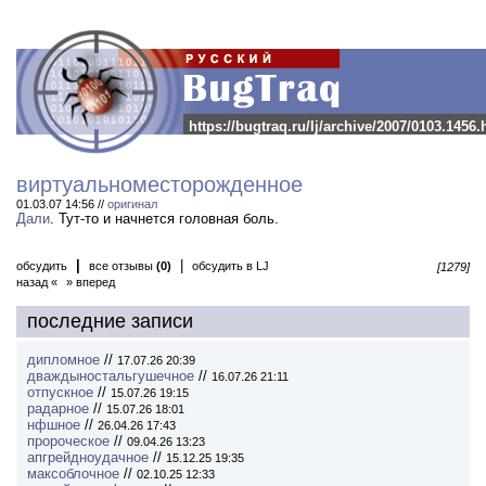
https://bugtraq.ru/lj/archive/2007/0103.1456.
виртуальноместорожденное
01.03.07 14:56 //
оригинал
Дали
. Тут-то и начнется головная боль.
|
|
обсудить
все отзывы
(0)
обсудить в LJ
[1279]
назад «
» вперед
последние записи
дипломное
//
17.07.26 20:39
дваждыностальгушечное
//
16.07.26 21:11
отпускное
//
15.07.26 19:15
радарное
//
15.07.26 18:01
нфшное
//
26.04.26 17:43
пророческое
//
09.04.26 13:23
апгрейдноудачное
//
15.12.25 19:35
максоблочное
//
02.10.25 12:33