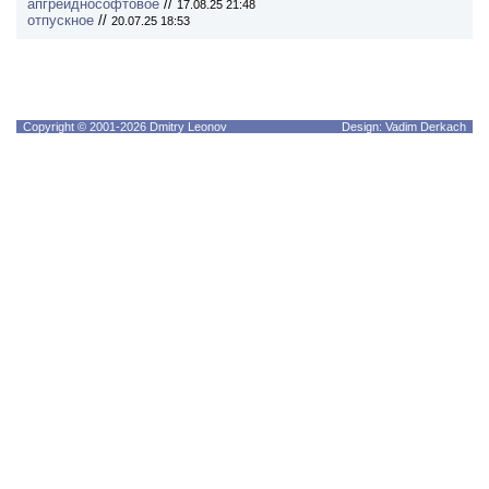
апгрейднософтовое
//
17.08.25 21:48
отпускное
//
20.07.25 18:53
Copyright © 2001-2026 Dmitry Leonov
Design: Vadim Derkach