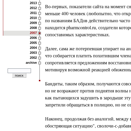
2013
Во-первых, показатели сайта на момент с
2012
меньше 400 человек (любопытно, что откр
2011
2010
по названиям БАДов действительно часто 
2009
находится pharmcontrol.ru, создатели кот
2008
2007
сопоставимых характеристиках.
2006
2005
Далее, сама же потерпевшая упирает на ан
2004
2003
что собирается платить похитившим члена
2002
сопротивляется предложениям восстанови
archive
мотивируя возможной реакцией обиженны
Бандиты, таким образом, получаются совс
но не возражают против поднятия волны 
как пытающихся задушить в зародыше эту 
запретили обращаться в полицию, но не о
Наконец, продолжая без аналогий, между 
обостряющая ситуацию", сволочи-с-добавк