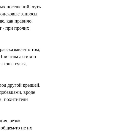
ных посещений, чуть
Поисковые запросы
е, как правило,
т - при прочих
рассказывает о том,
 При этом активно
 кэша гугля,
 под другой крышей,
добавками, вроде
й, похитители
ция, резко
 общем-то не их