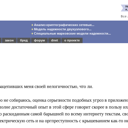
Анализ криптографических сетевых...
Модель надежности двухузлового...
Специальные марковские модели надежности...
закон
бред
форум
dnet
о проекте
 зацепивших меня своей нелогичностью, что ли.
 не собираюсь, оценка серьезности подобных угроз в приложени
полне достаточный опыт в этой сфере говорит скорее в пользу и
по раскиданным самой барышней по всему интернету текстам, св
трическую сеть и на оргпреступность с крышеванием как-то не