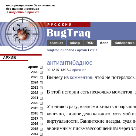
информационная безопасность
без паники и всерьез
подробно о проекте
главная
обзор
RSN
блог
библиотека
bugtraq.ru
/
блог
/
архив
/
2007
АРХИВ
антиантибадное
архив
02.12.07 13:15 //
оригинал
2026
Вынесу из
комментов
, чтоб не потерялось.
2025
2024
2023
В этой истории есть несколько моментов,
2022
2021
2020
Уточняю сразу, камнями кидать в барышню
2019
конечно, личное дело каждого, хотя мой в
2018
2017
виртуальности. Бандитские наезды, судя 
2016
анонимным письмам/сообщениям через элек
2015
2014