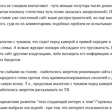
носа не слишком впечатляют - чуть меньше полутора тысяч днев
ытая поначалу статистика чуть позже оказалась запароленной). 
ставят уже снесенный сайт выше распространителей, но еще выш
орого, судя по их комментариям, подобных проблем не испытываю
алогию с чуваком, что сидит перед камерой в прямой передаче и 
 семьи. А всякие жрущие попкорн обсуждают его трусоватость.
ть сайт другими владельцами, либо вытащить его информацию из
х бандитов.
ем слабыми на голову - озаботились запретом реанимации сайта
народного гнева против этих-криминализированных-сволочей-с-
самую волну. Т.е., продолжая аналогию с чуваком перед камеро
заботились запретом рассказывать по ТВ.
вариантами развития "тихо спадающий интерес к теме"/"провока
ами выбрали последний - при том, что интернет-пользователи в