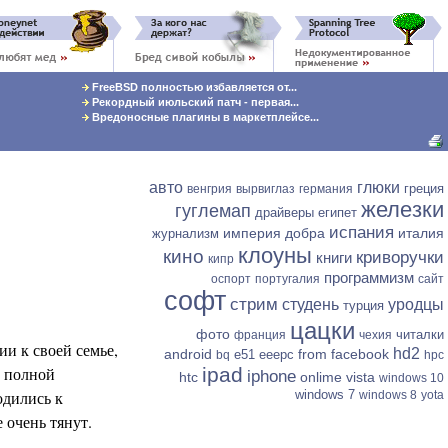
FreeBSD полностью избавляется от...
Рекордный июльский патч - первая...
Вредоносные плагины в маркетплейсе...
авто
глюки
греция
венгрия
вырвиглаз
германия
железки
гуглемап
драйверы
египет
испания
империя добра
италия
журнализм
клоуны
кино
криворучки
книги
кипр
программизм
оспорт
португалия
сайт
софт
стрим
студень
уродцы
турция
цацки
фото
читалки
франция
чехия
и к своей семье,
hd2
android
from facebook
e51
eeepc
bq
hpc
х полной
ipad
iphone
htc
onlime
vista
windows 10
одились к
windows 7
windows 8
yota
 очень тянут.