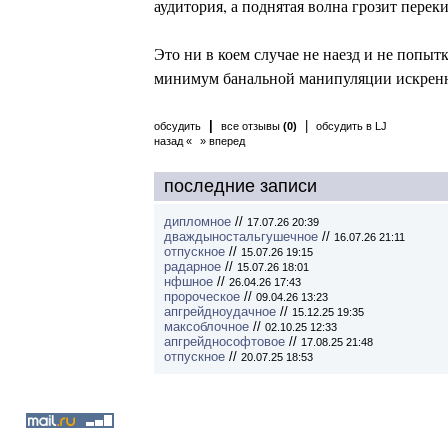
аудитория, а поднятая волна грозит переки
Это ни в коем случае не наезд и не попы
минимум банальной манипуляции искренн
|
|
обсудить
все отзывы
(0)
обсудить в LJ
назад «
» вперед
последние записи
дипломное
//
17.07.26 20:39
дваждыностальгушечное
//
16.07.26 21:11
отпускное
//
15.07.26 19:15
радарное
//
15.07.26 18:01
нфшное
//
26.04.26 17:43
пророческое
//
09.04.26 13:23
апгрейдноудачное
//
15.12.25 19:35
максоблочное
//
02.10.25 12:33
апгрейднософтовое
//
17.08.25 21:48
отпускное
//
20.07.25 18:53