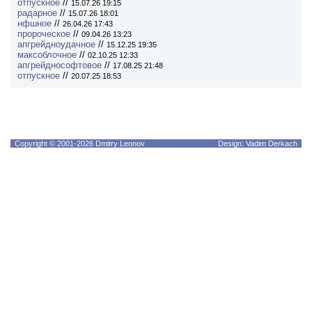
отпускное
//
15.07.26 19:15
радарное
//
15.07.26 18:01
нфшное
//
26.04.26 17:43
пророческое
//
09.04.26 13:23
апгрейдноудачное
//
15.12.25 19:35
максоблочное
//
02.10.25 12:33
апгрейднософтовое
//
17.08.25 21:48
отпускное
//
20.07.25 18:53
Copyright © 2001-2026 Dmitry Leonov
Design: Vadim Derkach