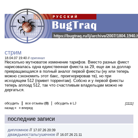
https://bugtraq.ru/lj/archive/2007/1804.1940.
стрим
18.04.07 19:40 //
оригинал
Несколько мутноватое изменение тарифов. Вместо разных фиест
нарисовалась одна единственная фиеста за 29, еще аж за доллар
превращающаяся в полный аналог первой фиесты (ну или теперь
можно сэкономить этот бакс, проигнорировав тв), но при
исходящем 512 (привет торрентам). Собсно и у первой фиесты
теперь аплоад 512, так что счастливым владельцам можно не
дергаться.
|
|
обсудить
все отзывы
(0)
обсудить в LJ
[1111]
назад «
» вперед
последние записи
дипломное
//
17.07.26 20:39
дваждыностальгушечное
//
16.07.26 21:11