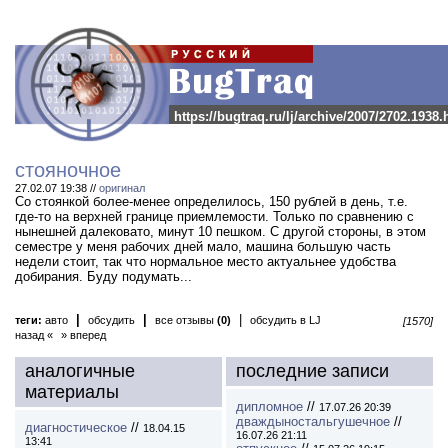
https://bugtraq.ru/lj/archive/2007/2702.1938.
стояночное
27.02.07 19:38 //
оригинал
Со стоянкой более-менее определилось, 150 рублей в день, т.е.
где-то на верхней границе приемлемости. Только по сравнению с
нынешней далековато, минут 10 пешком. С другой стороны, в этом
семестре у меня рабочих дней мало, машина большую часть
недели стоит, так что нормальное место актуальнее удобства
добирания. Буду подумать...
|
|
|
теги:
авто
обсудить
все отзывы
(0)
обсудить в LJ
[1570]
назад «
» вперед
аналогичные
последние записи
материалы
дипломное
//
17.07.26 20:39
дваждыностальгушечное
//
диагностическое
//
18.04.15
16.07.26 21:11
13:41