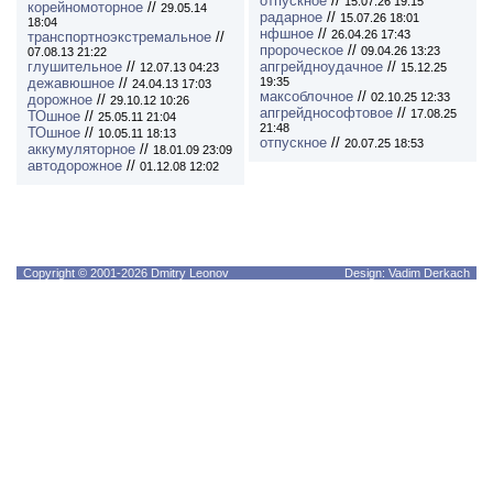
отпускное
//
15.07.26 19:15
корейномоторное
//
29.05.14
радарное
//
15.07.26 18:01
18:04
нфшное
//
26.04.26 17:43
транспортноэкстремальное
//
пророческое
//
09.04.26 13:23
07.08.13 21:22
глушительное
//
апгрейдноудачное
//
12.07.13 04:23
15.12.25
дежавюшное
//
19:35
24.04.13 17:03
максоблочное
//
02.10.25 12:33
дорожное
//
29.10.12 10:26
апгрейднософтовое
//
17.08.25
ТОшное
//
25.05.11 21:04
21:48
ТОшное
//
10.05.11 18:13
отпускное
//
20.07.25 18:53
аккумуляторное
//
18.01.09 23:09
автодорожное
//
01.12.08 12:02
Copyright © 2001-2026 Dmitry Leonov
Design: Vadim Derkach