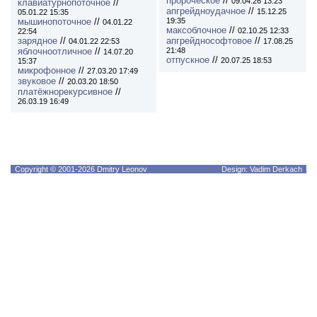
пророческое
//
09.04.26 13:23
клавиатурнопоточное
//
апгрейдноудачное
//
15.12.25
05.01.22 15:35
мышинопоточное
//
19:35
04.01.22
максоблочное
//
02.10.25 12:33
22:54
зарядное
//
апгрейднософтовое
//
04.01.22 22:53
17.08.25
яблочноотличное
//
21:48
14.07.20
отпускное
//
20.07.25 18:53
15:37
микрофонное
//
27.03.20 17:49
звуковое
//
20.03.20 18:50
платёжнорекурсивное
//
26.03.19 16:49
Copyright © 2001-2026 Dmitry Leonov
Design: Vadim Derkach