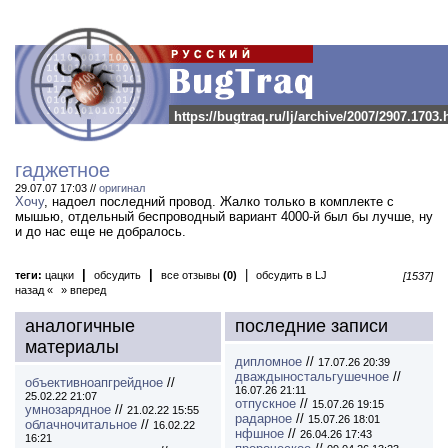
https://bugtraq.ru/lj/archive/2007/2907.1703.
гаджетное
29.07.07 17:03 //
оригинал
Хочу
, надоел последний провод. Жалко только в комплекте с
мышью, отдельный беспроводный вариант 4000-й был бы лучше, ну
и до нас еще не добралось.
|
|
|
теги:
цацки
обсудить
все отзывы
(0)
обсудить в LJ
[1537]
назад «
» вперед
аналогичные
последние записи
материалы
дипломное
//
17.07.26 20:39
дваждыностальгушечное
//
объективноапгрейдное
//
16.07.26 21:11
25.02.22 21:07
отпускное
//
15.07.26 19:15
умнозарядное
//
21.02.22 15:55
радарное
//
15.07.26 18:01
облачночитальное
//
16.02.22
нфшное
//
26.04.26 17:43
16:21