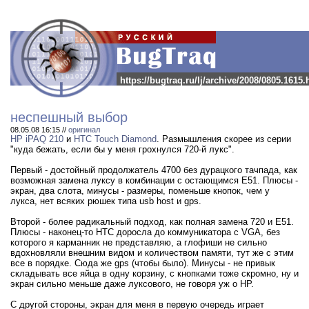
https://bugtraq.ru/lj/archive/2008/0805.1615.
неспешный выбор
08.05.08 16:15 //
оригинал
HP iPAQ 210
и
HTC Touch Diamond
. Размышления скорее из серии
"куда бежать, если бы у меня грохнулся 720-й лукс".
Первый - достойный продолжатель 4700 без дурацкого тачпада, как
возможная замена луксу в комбинации с остающимся E51. Плюсы -
экран, два слота, минусы - размеры, поменьше кнопок, чем у
лукса, нет всяких рюшек типа usb host и gps.
Второй - более радикальный подход, как полная замена 720 и E51.
Плюсы - наконец-то HTC доросла до коммуникатора с VGA, без
которого я карманник не представляю, а глофиши не сильно
вдохновляли внешним видом и количеством памяти, тут же с этим
все в порядке. Сюда же gps (чтобы было). Минусы - не привык
складывать все яйца в одну корзину, с кнопками тоже скромно, ну и
экран сильно меньше даже луксового, не говоря уж о HP.
C другой стороны, экран для меня в первую очередь играет