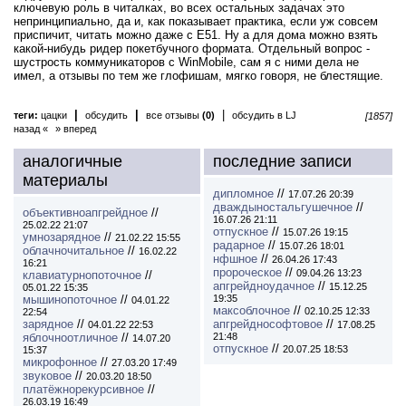
ключевую роль в читалках, во всех остальных задачах это
непринципиально, да и, как показывает практика, если уж совсем
приспичит, читать можно даже с E51. Ну а для дома можно взять
какой-нибудь ридер покетбучного формата. Отдельный вопрос -
шустрость коммуникаторов с WinMobile, сам я с ними дела не
имел, а отзывы по тем же глофишам, мягко говоря, не блестящие.
|
|
|
теги:
цацки
обсудить
все отзывы
(0)
обсудить в LJ
[1857]
назад «
» вперед
аналогичные
последние записи
материалы
дипломное
//
17.07.26 20:39
дваждыностальгушечное
//
объективноапгрейдное
//
16.07.26 21:11
25.02.22 21:07
отпускное
//
15.07.26 19:15
умнозарядное
//
21.02.22 15:55
радарное
//
15.07.26 18:01
облачночитальное
//
16.02.22
нфшное
//
26.04.26 17:43
16:21
пророческое
//
09.04.26 13:23
клавиатурнопоточное
//
апгрейдноудачное
//
15.12.25
05.01.22 15:35
мышинопоточное
//
19:35
04.01.22
максоблочное
//
02.10.25 12:33
22:54
зарядное
//
апгрейднософтовое
//
04.01.22 22:53
17.08.25
яблочноотличное
//
21:48
14.07.20
отпускное
//
20.07.25 18:53
15:37
микрофонное
//
27.03.20 17:49
звуковое
//
20.03.20 18:50
платёжнорекурсивное
//
26.03.19 16:49