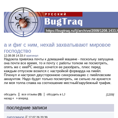
https://bugtraq.ru/lj/archive/2008/1208.1433.
а и фиг с ним, нехай захватывают мировое
господство
12.08.08 14:33 //
оригинал
Надоела привязка почты к домашней машине - поскольку запущена
она почти все время, то и почту с работы толком не посмотреть,
опять же с eeePC иногда хочется ее разобрать, плюс перед
каждым отпуском возился с настройкой форварда на гмейл.
Плюнул и настроил двустороннюю синхронизацию с гмейловским
аккаунтом. Надо будет только посмотреть, не сильно ли аукнется
ли моя толпа спама на соотношение местный/зарубежный трафик.
|
|
обсудить
все отзывы
(0)
обсудить в LJ
[1209]
назад «
» вперед
последние записи
дипломное
//
17.07.26 20:39