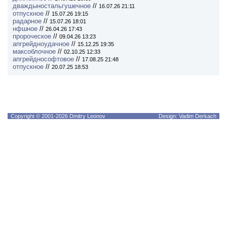
дваждыностальгушечное
//
16.07.26 21:11
отпускное
//
15.07.26 19:15
радарное
//
15.07.26 18:01
нфшное
//
26.04.26 17:43
пророческое
//
09.04.26 13:23
апгрейдноудачное
//
15.12.25 19:35
максоблочное
//
02.10.25 12:33
апгрейднософтовое
//
17.08.25 21:48
отпускное
//
20.07.25 18:53
Copyright © 2001-2026 Dmitry Leonov
Design: Vadim Derkach